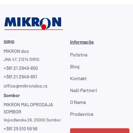
SIRIG
Informacije
MIKRON doo
Početna
JNA 47, 21214 SIRIG
Blog
+381 21 2949-650
+381 21 2949-651
Kontakt
office@mikrondoo.rs
Naši Partneri
Sombor
O Nama
MIKRON MALOPRODAJA
SOMBOR
Prodavnica
Vojvođanska 26, 25000 Sombor
+381 25 510 59 56