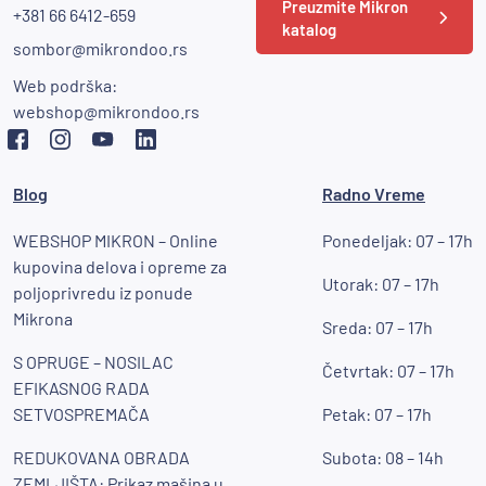
Preuzmite Mikron
+381 66 6412-659
katalog
sombor@mikrondoo.rs
Web podrška:
webshop@mikrondoo.rs
Blog
Radno Vreme
WEBSHOP MIKRON – Online
Ponedeljak: 07 – 17h
kupovina delova i opreme za
Utorak: 07 – 17h
poljoprivredu iz ponude
Mikrona
Sreda: 07 – 17h
S OPRUGE – NOSILAC
Četvrtak: 07 – 17h
EFIKASNOG RADA
SETVOSPREMAČA
Petak: 07 – 17h
REDUKOVANA OBRADA
Subota: 08 – 14h
ZEMLJIŠTA: Prikaz mašina u