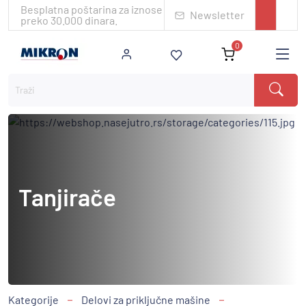
Besplatna poštarina za iznose
Newsletter
preko 30.000 dinara.
0
Tanjirače
Kategorije
Delovi za priključne mašine