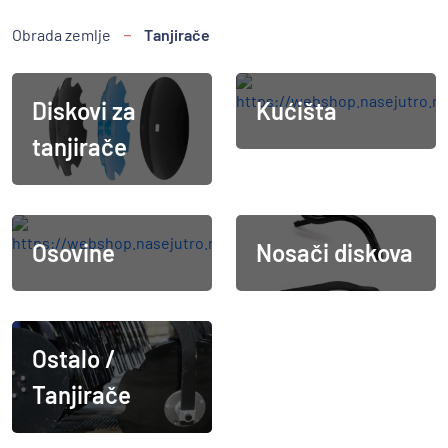
Obrada zemlje
Tanjirače
Diskovi za
Kućišta
tanjirače
Osovine
Nosači diskova
Ostalo /
Tanjirače