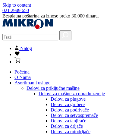
Skip to content
021 2949 650
Besplatna poštarina za iznose preko 30.000 dinara.
Nalog
Početna
O Nama
Asortiman i usluge
Delovi za priključne mašine
Delovi za mašine za obradu zemlje
Delovi za plugove
Delovi za grubere
Delovi za podrivače
Delovi za setvospremače
Delovi za tanjirače
Delovi za drljače
Delovi za rotodrljače