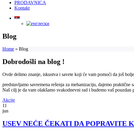
PRODAVNICA
Kontakt
Blog
Home
»
Blog
Dobrodošli na blog !
Ovde delimo znanje, iskustva i savete koji će vam pomoći da još bolj
predstavljamo savremena rešenja za mehanizaciju, dajemo praktične s
Naš cilj je da vam olakšamo svakodnevni rad i budemo vaš pouzdan pa
Akcije
11
jun
USEV NEĆE ČEKATI DA POPRAVITE 