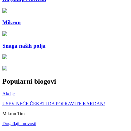
Mikron
Snaga naših polja
Popularni blogovi
Akcije
USEV NEĆE ČEKATI DA POPRAVITE KARDAN!
Mikron Tim
Događaji i novosti