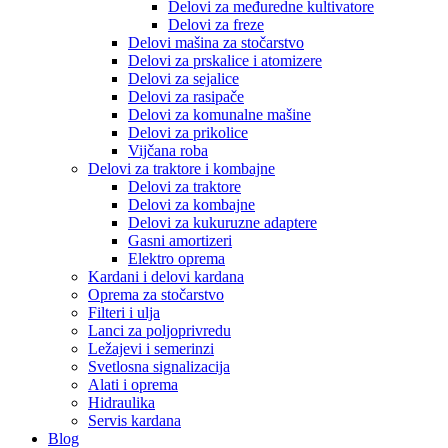
Delovi za međuredne kultivatore
Delovi za freze
Delovi mašina za stočarstvo
Delovi za prskalice i atomizere
Delovi za sejalice
Delovi za rasipače
Delovi za komunalne mašine
Delovi za prikolice
Vijčana roba
Delovi za traktore i kombajne
Delovi za traktore
Delovi za kombajne
Delovi za kukuruzne adaptere
Gasni amortizeri
Elektro oprema
Kardani i delovi kardana
Oprema za stočarstvo
Filteri i ulja
Lanci za poljoprivredu
Ležajevi i semerinzi
Svetlosna signalizacija
Alati i oprema
Hidraulika
Servis kardana
Blog