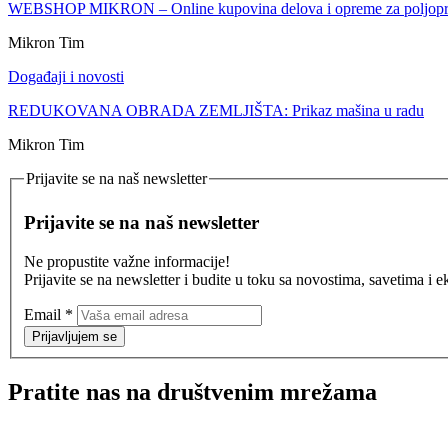
WEBSHOP MIKRON – Online kupovina delova i opreme za poljopri
Mikron Tim
Događaji i novosti
REDUKOVANA OBRADA ZEMLJIŠTA: Prikaz mašina u radu
Mikron Tim
Prijavite se na naš newsletter
Prijavite se na naš newsletter
Ne propustite važne informacije!
Prijavite se na newsletter i budite u toku sa novostima, savetima i
Email
*
Prijavljujem se
Pratite nas na društvenim mrežama