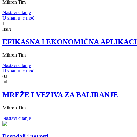
Mikron Tim
Nastavi čitanje
U znanju je moć
11
mart
EFIKASNA I EKONOMIČNA APLIKACI
Mikron Tim
Nastavi čitanje
U znanju je moć
03
jul
MREŽE I VEZIVA ZA BALIRANJE
Mikron Tim
Nastavi čitanje
Događaji i novosti