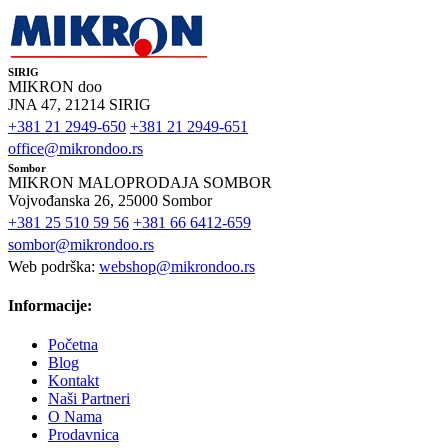
SIRIG
MIKRON doo
JNA 47, 21214 SIRIG
+381 21 2949-650
+381 21 2949-651
office@mikrondoo.rs
Sombor
MIKRON MALOPRODAJA SOMBOR
Vojvođanska 26, 25000 Sombor
+381 25 510 59 56
+381 66 6412-659
sombor@mikrondoo.rs
Web podrška:
webshop@mikrondoo.rs
Informacije:
Početna
Blog
Kontakt
Naši Partneri
O Nama
Prodavnica