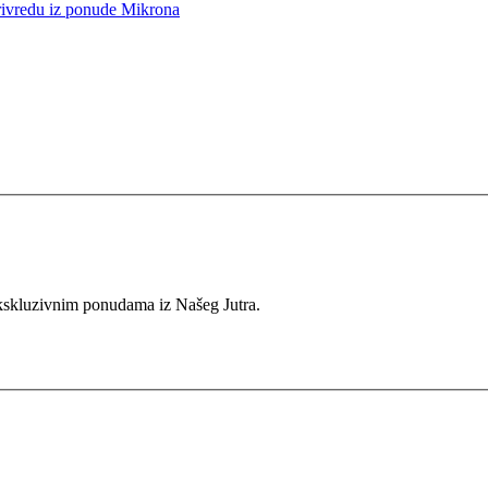
vredu iz ponude Mikrona
 ekskluzivnim ponudama iz Našeg Jutra.