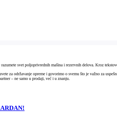
e razumete svet poljoprivrednih mašina i rezervnih delova. Kroz teksto
avete za održavanje opreme i govorimo o svemu što je važno za uspešn
rtner – ne samo u prodaji, već i u znanju.
KARDAN!