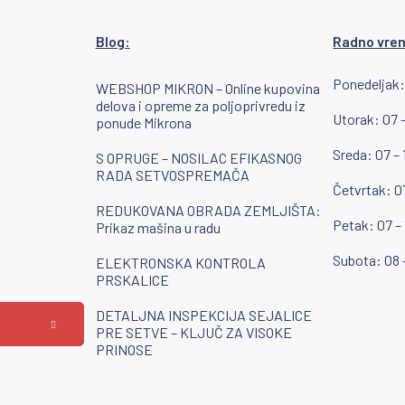
Blog:
Radno vre
Ponedeljak:
WEBSHOP MIKRON – Online kupovina
delova i opreme za poljoprivredu iz
Utorak: 07 –
ponude Mikrona
Sreda: 07 – 
S OPRUGE – NOSILAC EFIKASNOG
RADA SETVOSPREMAČA
Četvrtak: 07
REDUKOVANA OBRADA ZEMLJIŠTA:
Petak: 07 –
Prikaz mašina u radu
Subota: 08 
ELEKTRONSKA KONTROLA
PRSKALICE
DETALJNA INSPEKCIJA SEJALICE
PRE SETVE – KLJUČ ZA VISOKE
PRINOSE