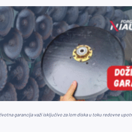
ivotna garancija važi isključivo za lom diska u toku redovne upot