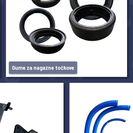
Gume za nagazne točkove