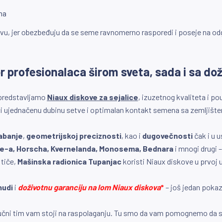
na
 setvu, jer obezbeđuju da se seme ravnomerno rasporedi i poseje na o
r profesionalaca širom sveta, sada i sa d
u predstavljamo
Niaux diskove za sejalice
, izuzetnog kvaliteta i p
ujednačenu dubinu setve i optimalan kontakt semena sa zemljištem –
abanje
,
geometrijskoj preciznosti
, kao i
dugovečnosti
čak i u u
e-a,
Horscha, Kvernelanda, Monosema, Bednara
i mnogi drugi –
tiče,
Mašinska radionica Tupanjac
koristi Niaux diskove u prvoj
nudi
i
doživotnu garanciju na lom Niaux diskova
*
– još jedan pokaz
tručni tim vam stoji na raspolaganju. Tu smo da vam pomognemo da 