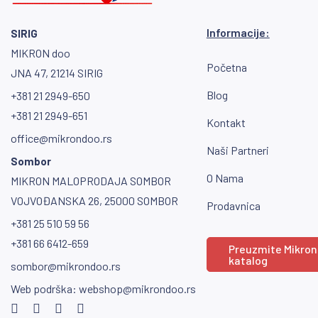
Informacije:
SIRIG
MIKRON doo
Početna
JNA 47, 21214 SIRIG
Blog
+381 21 2949-650
+381 21 2949-651
Kontakt
office@mikrondoo.rs
Naši Partneri
Sombor
O Nama
MIKRON MALOPRODAJA SOMBOR
VOJVOĐANSKA 26, 25000 SOMBOR
Prodavnica
+381 25 510 59 56
+381 66 6412-659
Preuzmite Mikron
katalog
sombor@mikrondoo.rs
Web podrška:
webshop@mikrondoo.rs