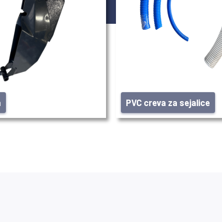
a
PVC creva za sejalice