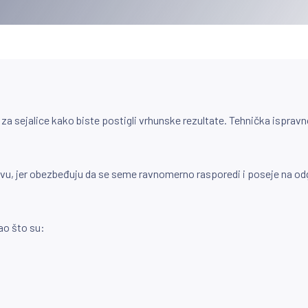
ve za sejalice kako biste postigli vrhunske rezultate. Tehnička ispr
 setvu, jer obezbeđuju da se seme ravnomerno rasporedi i poseje na o
ao što su: