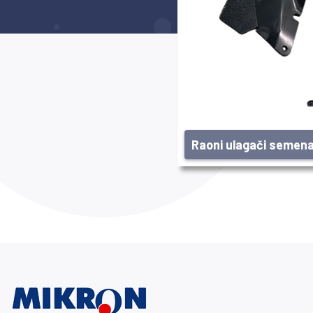
Raoni ulagači semen