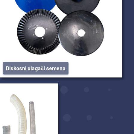
Diskosni ulagači semena