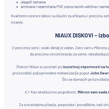
ulagači semena
armirana i nearmirana PVC creva raznih veličina i name
Kvalitetni rezervni delovi su ključni za efikasnu i preciznu
nicanje.
NIAUX DISKOVI – izbo
U preciznoj setvi, svaki detalj je važan. Zato vam u Mikron
da precizno otvore brazdu za seme, obezbeđujući 
Diskovi Niaux su poznati po
izuzetnoj otpornosti na h
proizvođači poljoprivredne mehanizacije poput
John Deer
Što se domaćih proizvođača 
👉 Kao ekskluzivnu pogodnost,
Mikron vam sada 
Za sva dodatna pitanja, preporuke i porudžbine, naš s