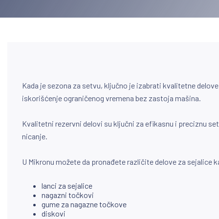
Kada je sezona za setvu, ključno je izabrati kvalitetne delo
iskorišćenje ograničenog vremena bez zastoja mašina.
Kvalitetni rezervni delovi su ključni za efikasnu i preciznu
nicanje.
U Mikronu možete da pronađete različite delove za sejalice k
lanci za sejalice
nagazni točkovi
gume za nagazne točkove
diskovi