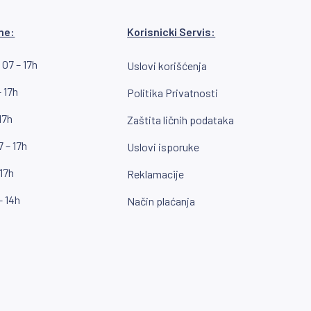
me:
Korisnicki Servis:
 07 – 17h
Uslovi korišćenja
 17h
Politika Privatnosti
17h
Zaštita ličnih podataka
 – 17h
Uslovi isporuke
 17h
Reklamacije
– 14h
Način plaćanja