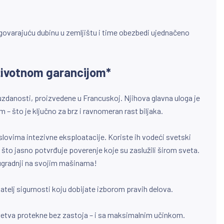
dgovarajuću dubinu u zemljištu i time obezbedi ujednačeno
oživotnom garancijom*
ouzdanosti, proizvedene u Francuskoj. Njihova glavna uloga je
 što je ključno za brz i ravnomeran rast biljaka.
slovima intezivne eksploatacije. Koriste ih vodeći svetski
 što jasno potvrđuje poverenje koje su zaslužili širom sveta.
 ugradnji na svojim mašinama!
atelj sigurnosti koju dobijate izborom pravih delova.
setva protekne bez zastoja – i sa maksimalnim učinkom.