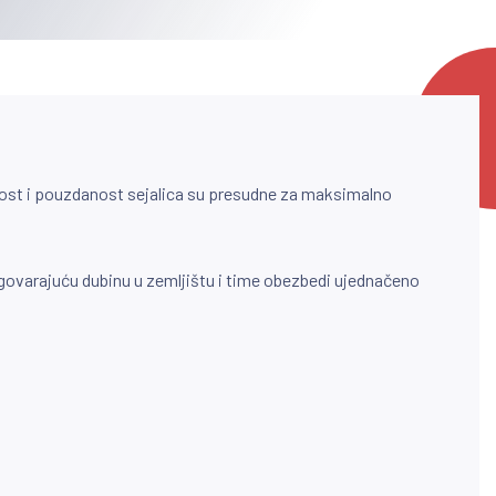
avnost i pouzdanost sejalica su presudne za maksimalno
dgovarajuću dubinu u zemljištu i time obezbedi ujednačeno