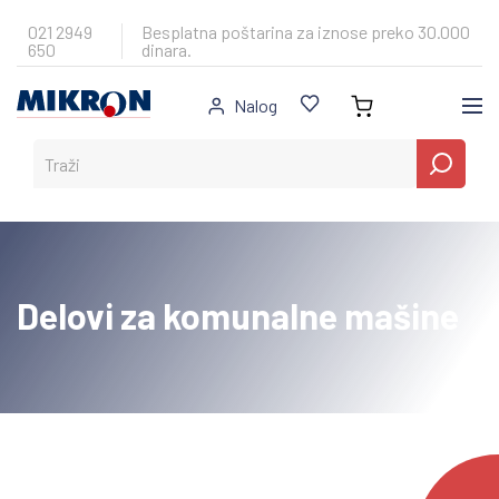
Skip
to
021 2949
Besplatna poštarina za iznose preko 30.000
650
dinara.
content
Nalog
Delovi za komunalne mašine