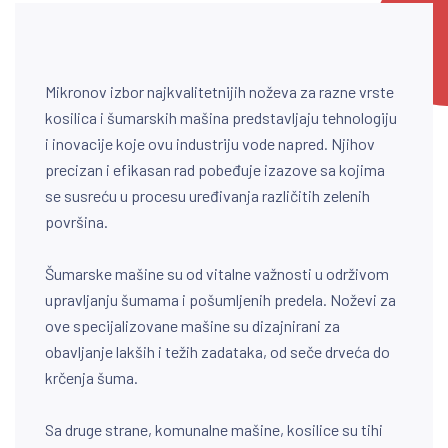
Mikronov izbor najkvalitetnijih noževa za razne vrste
kosilica i šumarskih mašina predstavljaju tehnologiju
i inovacije koje ovu industriju vode napred. Njihov
precizan i efikasan rad pobeđuje izazove sa kojima
se susreću u procesu uređivanja različitih zelenih
površina.
Šumarske mašine su od vitalne važnosti u održivom
upravljanju šumama i pošumljenih predela. Noževi za
ove specijalizovane mašine su dizajnirani za
obavljanje lakših i težih zadataka, od seče drveća do
krčenja šuma.
Sa druge strane, komunalne mašine, kosilice su tihi