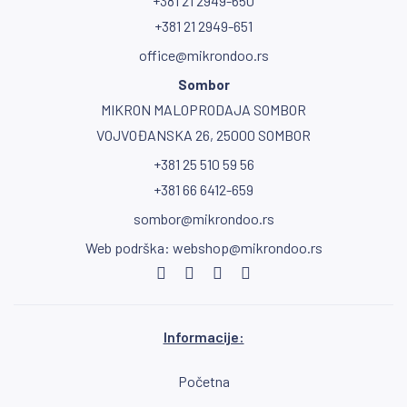
+381 21 2949-650
+381 21 2949-651
office@mikrondoo.rs
Sombor
MIKRON MALOPRODAJA SOMBOR
VOJVOĐANSKA 26, 25000 SOMBOR
+381 25 510 59 56
+381 66 6412-659
sombor@mikrondoo.rs
Web podrška:
webshop@mikrondoo.rs
Informacije:
Početna