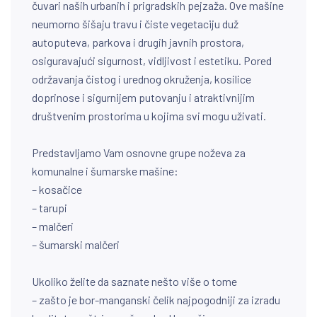
čuvari naših urbanih i prigradskih pejzaža. Ove mašine
neumorno šišaju travu i čiste vegetaciju duž
autoputeva, parkova i drugih javnih prostora,
osiguravajući sigurnost, vidljivost i estetiku. Pored
održavanja čistog i urednog okruženja, kosilice
doprinose i sigurnijem putovanju i atraktivnijim
društvenim prostorima u kojima svi mogu uživati.
Predstavljamo Vam osnovne grupe noževa za
komunalne i šumarske mašine:
– kosačice
– tarupi
– malčeri
– šumarski malčeri
Ukoliko želite da saznate nešto više o tome
– zašto je bor-manganski čelik najpogodniji za izradu