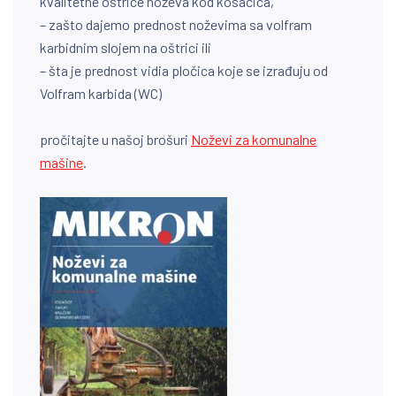
kvalitetne oštrice noževa kod kosačica,
– zašto dajemo prednost noževima sa volfram
karbidnim slojem na oštrici ili
– šta je prednost vidia pločica koje se izrađuju od
Volfram karbida (WC)
pročitajte u našoj brošuri
Noževi za komunalne
mašine
.