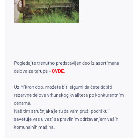
Pogledajte trenutno predstavljen deo iz asortimana
delova za tarupe –
OVDE.
Uz Mikron doo, možete biti sigurni da ćete dobiti
rezervne delove vrhunskog kvaliteta po konkurentnim
cenama.
Naš tim stručnjaka je tu da vam pruži podršku i
savetuje vas u vezi sa pravilnim održavanjem vaših
komunalnih mašina.