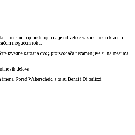
a su mašine najuposlenije i da je od velike važnosti u što kraćem
ajkraćem mogućem roku.
zličite izvedbe kardana ovog proizvođača nezamenljive su na mestima
 njihovih delova.
imena. Pored Walterscheid-a tu su Benzi i Di terlizzi.