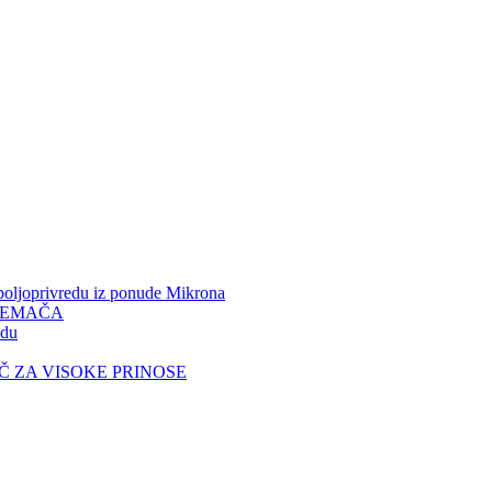
ljoprivredu iz ponude Mikrona
REMAČA
du
UČ ZA VISOKE PRINOSE