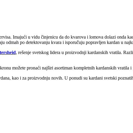
servisa. Imajući u vidu činjenicu da do kvarova i lomova dolazi onda kad
tupaju odmah po detektovanju kvara i isporučuju popravljen kardan u n
tersheid
, rešenje svetskog lidera u proizvodnji kardanskih vratila. Ra
ikronu možete pronaći najširi asortiman kompletnih kardanskih vratila i
dana, kao i za proizvodnju novih. U ponudi su kardani svetski poznatih 