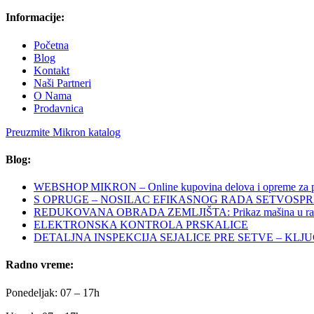
Informacije:
Početna
Blog
Kontakt
Naši Partneri
O Nama
Prodavnica
Preuzmite Mikron katalog
Blog:
WEBSHOP MIKRON – Online kupovina delova i opreme za po
S OPRUGE – NOSILAC EFIKASNOG RADA SETVOSP
REDUKOVANA OBRADA ZEMLJIŠTA: Prikaz mašina u ra
ELEKTRONSKA KONTROLA PRSKALICE
DETALJNA INSPEKCIJA SEJALICE PRE SETVE – KLJ
Radno vreme:
Ponedeljak: 07 – 17h