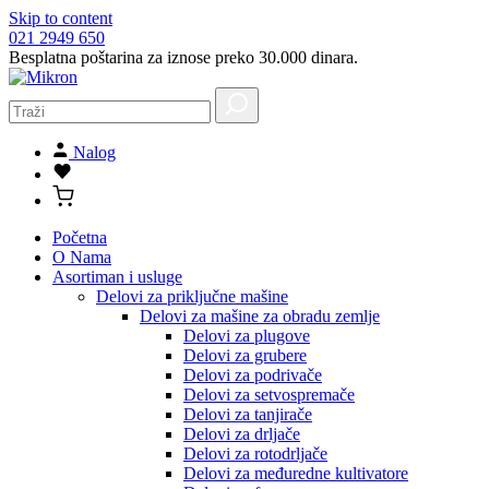
Skip to content
021 2949 650
Besplatna poštarina za iznose preko 30.000 dinara.
Nalog
Početna
O Nama
Asortiman i usluge
Delovi za priključne mašine
Delovi za mašine za obradu zemlje
Delovi za plugove
Delovi za grubere
Delovi za podrivače
Delovi za setvospremače
Delovi za tanjirače
Delovi za drljače
Delovi za rotodrljače
Delovi za međuredne kultivatore