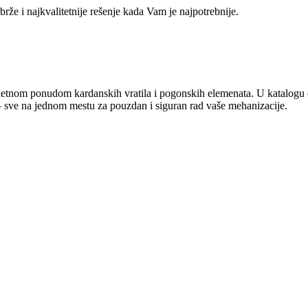
rže i najkvalitetnije rešenje kada Vam je najpotrebnije.
letnom ponudom kardanskih vratila i pogonskih elemenata. U katalogu će
 – sve na jednom mestu za pouzdan i siguran rad vaše mehanizacije.