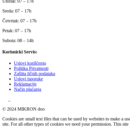
Utorak: 07 – 17h
Sreda: 07 – 17h
Četvrtak: 07 – 17h
Petak: 07 – 17h
Subota: 08 – 14h
Korisnicki Servis:
Uslovi korišćenja
Politika Privatnosti
Zaštita ličnih podataka
Uslovi isporuke
Reklamacije
Način plaćanja
© 2024 MIKRON doo
Cookies are small text files that can be used by websites to make a user
site. For all other types of cookies we need your permission. This site