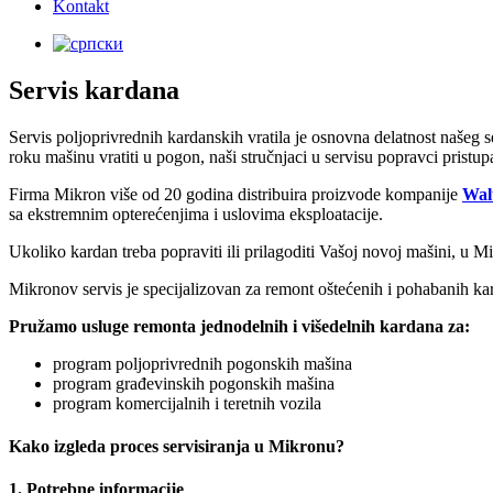
Kontakt
Servis kardana
Servis poljoprivrednih kardanskih vratila je osnovna delatnost našeg 
roku mašinu vratiti u pogon, naši stručnjaci u servisu popravci pris
Firma Mikron više od 20 godina distribuira proizvode kompanije
Wal
sa ekstremnim opterećenjima i uslovima eksploatacije.
Ukoliko kardan treba popraviti ili prilagoditi Vašoj novoj mašini, u M
Mikronov servis je specijalizovan za remont oštećenih i pohabanih kar
Pružamo usluge remonta jednodelnih i višedelnih kardana za:
program poljoprivrednih pogonskih mašina
program građevinskih pogonskih mašina
program komercijalnih i teretnih vozila
Kako izgleda proces servisiranja u Mikronu?
1. Potrebne informacije