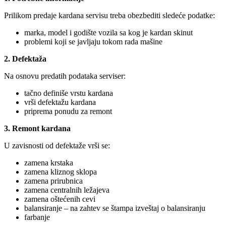
Prilikom predaje kardana servisu treba obezbediti sledeće podatke:
marka, model i godište vozila sa kog je kardan skinut
problemi koji se javljaju tokom rada mašine
2. Defektaža
Na osnovu predatih podataka serviser:
tačno definiše vrstu kardana
vrši defektažu kardana
priprema ponudu za remont
3. Remont kardana
U zavisnosti od defektaže vrši se:
zamena krstaka
zamena kliznog sklopa
zamena prirubnica
zamena centralnih ležajeva
zamena oštećenih cevi
balansiranje – na zahtev se štampa izveštaj o balansiranju
farbanje