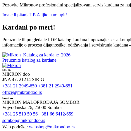
Pozovite Mikronov profesionalni specijalizovani servis kardana za najb
Imate li pitanja? Pošaljite nam upit!
Kardani po meri!
Preuzmite ili pregledajte PDF katalog kardana i upoznajte se sa komp
informacije o procesu dijagnostike, održavanja i servisiranja kardana
Preuzmite katalog za kardane
SIRIG
MIKRON doo
JNA 47, 21214 SIRIG
+381 21 2949-650
+381 21 2949-651
office@mikrondoo.rs
Sombor
MIKRON MALOPRODAJA SOMBOR
Vojvođanska 26, 25000 Sombor
+381 25 510 59 56
+381 66 6412-659
sombor@mikrondoo.rs
Web podrška:
webshop@mikrondoo.rs