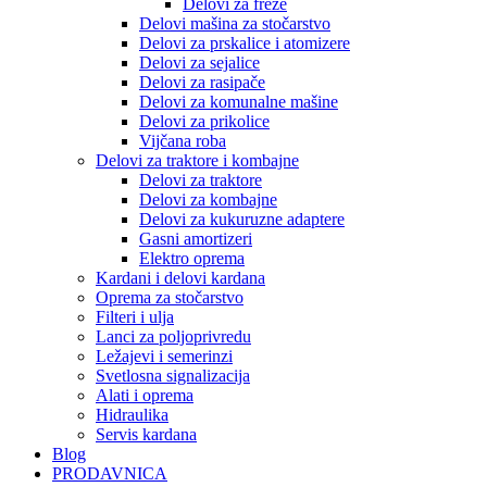
Delovi za freze
Delovi mašina za stočarstvo
Delovi za prskalice i atomizere
Delovi za sejalice
Delovi za rasipače
Delovi za komunalne mašine
Delovi za prikolice
Vijčana roba
Delovi za traktore i kombajne
Delovi za traktore
Delovi za kombajne
Delovi za kukuruzne adaptere
Gasni amortizeri
Elektro oprema
Kardani i delovi kardana
Oprema za stočarstvo
Filteri i ulja
Lanci za poljoprivredu
Ležajevi i semerinzi
Svetlosna signalizacija
Alati i oprema
Hidraulika
Servis kardana
Blog
PRODAVNICA