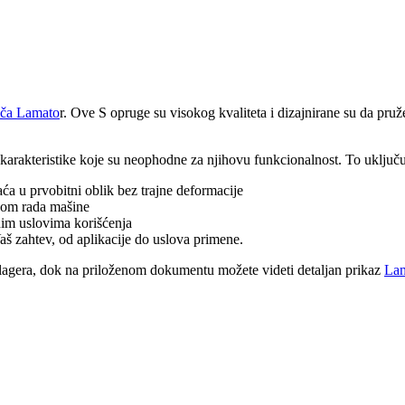
ača Lamato
r. Ove S opruge su visokog kvaliteta i dizajnirane su da pruž
 karakteristike koje su neophodne za njihovu funkcionalnost. To uključu
aća u prvobitni oblik bez trajne deformacije
tokom rada mašine
nim uslovima korišćenja
Vaš zahtev, od aplikacije do uslova primene.
 lagera, dok na priloženom dokumentu možete videti detaljan prikaz
Lam