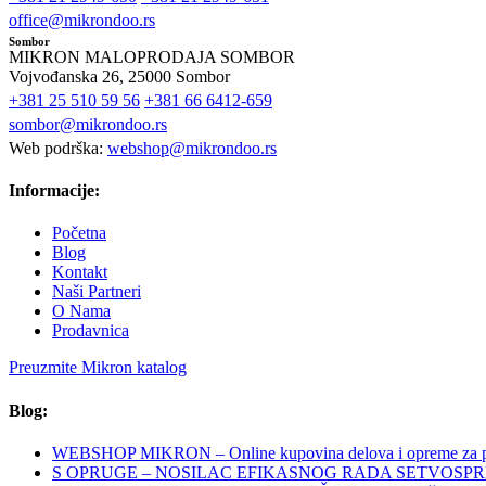
office@mikrondoo.rs
Sombor
MIKRON MALOPRODAJA SOMBOR
Vojvođanska 26, 25000 Sombor
+381 25 510 59 56
+381 66 6412-659
sombor@mikrondoo.rs
Web podrška:
webshop@mikrondoo.rs
Informacije:
Početna
Blog
Kontakt
Naši Partneri
O Nama
Prodavnica
Preuzmite Mikron katalog
Blog:
WEBSHOP MIKRON – Online kupovina delova i opreme za po
S OPRUGE – NOSILAC EFIKASNOG RADA SETVOSP