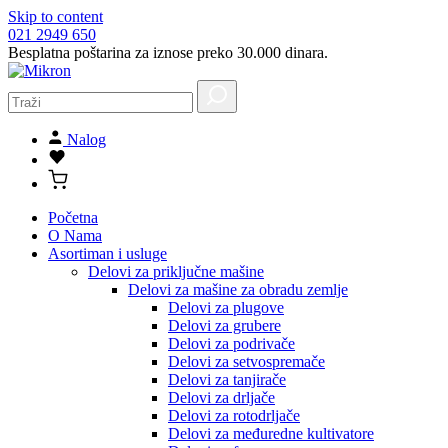
Skip to content
021 2949 650
Besplatna poštarina za iznose preko 30.000 dinara.
Nalog
Početna
O Nama
Asortiman i usluge
Delovi za priključne mašine
Delovi za mašine za obradu zemlje
Delovi za plugove
Delovi za grubere
Delovi za podrivače
Delovi za setvospremače
Delovi za tanjirače
Delovi za drljače
Delovi za rotodrljače
Delovi za međuredne kultivatore