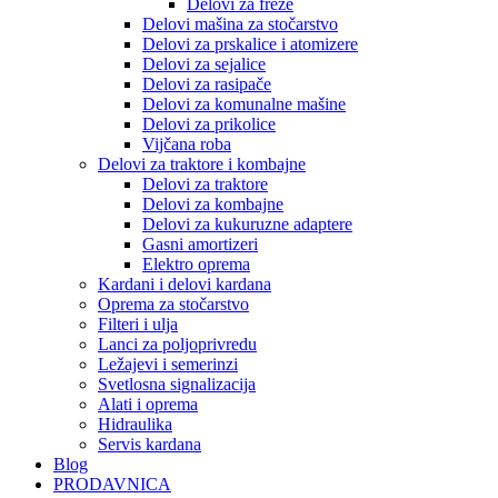
Delovi za freze
Delovi mašina za stočarstvo
Delovi za prskalice i atomizere
Delovi za sejalice
Delovi za rasipače
Delovi za komunalne mašine
Delovi za prikolice
Vijčana roba
Delovi za traktore i kombajne
Delovi za traktore
Delovi za kombajne
Delovi za kukuruzne adaptere
Gasni amortizeri
Elektro oprema
Kardani i delovi kardana
Oprema za stočarstvo
Filteri i ulja
Lanci za poljoprivredu
Ležajevi i semerinzi
Svetlosna signalizacija
Alati i oprema
Hidraulika
Servis kardana
Blog
PRODAVNICA