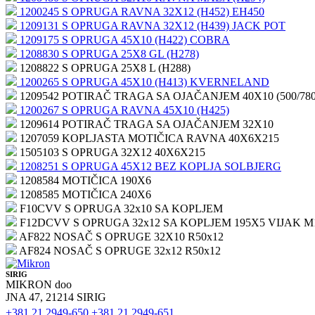
1200245 S OPRUGA RAVNA 32X12 (H452) EH450
1209131 S OPRUGA RAVNA 32X12 (H439) JACK POT
1209175 S OPRUGA 45X10 (H422) COBRA
1208830 S OPRUGA 25X8 GL (H278)
1208822 S OPRUGA 25X8 L (H288)
1200265 S OPRUGA 45X10 (H413) KVERNELAND
1209542 POTIRAČ TRAGA SA OJAČANJEM 40X10 (500/780
1200267 S OPRUGA RAVNA 45X10 (H425)
1209614 POTIRAČ TRAGA SA OJAČANJEM 32X10
1207059 KOPLJASTA MOTIČICA RAVNA 40X6X215
1505103 S OPRUGA 32X12 40X6X215
1208251 S OPRUGA 45X12 BEZ KOPLJA SOLBJERG
1208584 MOTIČICA 190X6
1208585 MOTIČICA 240X6
F10CVV S OPRUGA 32x10 SA KOPLJEM
F12DCVV S OPRUGA 32x12 SA KOPLJEM 195X5 VIJAK M
AF822 NOSAČ S OPRUGE 32X10 R50x12
AF824 NOSAČ S OPRUGE 32x12 R50x12
SIRIG
MIKRON doo
JNA 47, 21214 SIRIG
+381 21 2949-650
+381 21 2949-651