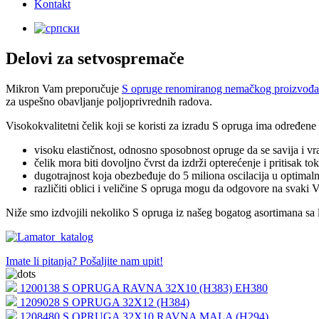
Kontakt
Delovi za setvospremače
Mikron Vam preporučuje
S opruge renomiranog nemačkog proizvođ
za uspešno obavljanje poljoprivrednih radova.
Visokokvalitetni čelik koji se koristi za izradu S opruga ima određene
visoku elastičnost, odnosno sposobnost opruge da se savija i vr
čelik mora biti dovoljno čvrst da izdrži opterećenje i pritisak 
dugotrajnost koja obezbeđuje do 5 miliona oscilacija u optimal
različiti oblici i veličine S opruga mogu da odgovore na svaki 
Niže smo izdvojili nekoliko S opruga iz našeg bogatog asortimana sa
Imate li pitanja? Pošaljite nam upit!
1200138 S OPRUGA RAVNA 32X10 (H383) EH380
1209028 S OPRUGA 32X12 (H384)
1208480 S OPRUGA 32X10 RAVNA MALA (H294)