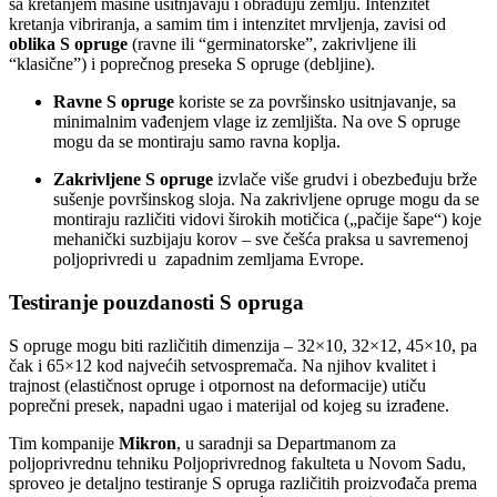
sa kretanjem mašine usitnjavaju i obrađuju zemlju. Intenzitet
kretanja vibriranja, a samim tim i intenzitet mrvljenja, zavisi od
oblika S opruge
(ravne ili “germinatorske”, zakrivljene ili
“klasične”) i poprečnog preseka S opruge (debljine).
Ravne S opruge
koriste se za površinsko usitnjavanje, sa
minimalnim vađenjem vlage iz zemljišta. Na ove S opruge
mogu da se montiraju samo ravna koplja.
Zakrivljene S opruge
izvlače više grudvi i obezbeđuju brže
sušenje površinskog sloja. Na zakrivljene opruge mogu da se
montiraju različiti vidovi širokih motičica („pačije šape“) koje
mehanički suzbijaju korov – sve češća praksa u savremenoj
poljoprivredi u zapadnim zemljama Evrope.
Testiranje pouzdanosti S opruga
S opruge mogu biti različitih dimenzija – 32×10, 32×12, 45×10, pa
čak i 65×12 kod najvećih setvospremača. Na njihov kvalitet i
trajnost (elastičnost opruge i otpornost na deformacije) utiču
poprečni presek, napadni ugao i materijal od kojeg su izrađene.
Tim kompanije
Mikron
, u saradnji sa Departmanom za
poljoprivrednu tehniku Poljoprivrednog fakulteta u Novom Sadu,
sproveo je detaljno testiranje S opruga različitih proizvođača prema