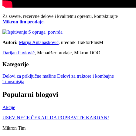
Za savete, rezervne delove i kvalitetnu opremu, kontaktirajte
Mikron
tim prodaje.
Autori:
Marija Antanasković
, urednik TraktorPlusM
Darijan Pavlović
, Menadžer prodaje, Mikron DOO
Kategorije
Delovi za priključne mašine
Delovi za traktore i kombajne
Transmisija
Popularni blogovi
Akcije
USEV NEĆE ČEKATI DA POPRAVITE KARDAN!
Mikron Tim