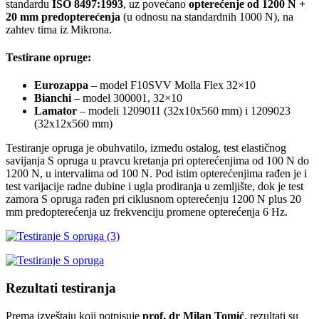
standardu
ISO 8497:1993
, uz povećano
opterećenje
od
1200 N +
20 mm predopterećenja
(u odnosu na standardnih 1000 N), na
zahtev tima iz Mikrona.
Testirane opruge:
Eurozappa
– model F10SVV Molla Flex 32×10
Bianchi
– model 300001, 32×10
Lamator
– modeli 1209011 (32x10x560 mm) i 1209023
(32x12x560 mm)
Testiranje opruga je obuhvatilo, između ostalog, test elastičnog
savijanja S opruga u pravcu kretanja pri opterećenjima od 100 N do
1200 N, u intervalima od 100 N. Pod istim opterećenjima rađen je i
test varijacije radne dubine i ugla prodiranja u zemljište, dok je test
zamora S opruga rađen pri ciklusnom opterećenju 1200 N plus 20
mm predopterećenja uz frekvenciju promene opterećenja 6 Hz.
Rezultati testiranja
Prema izveštaju koji potpisuje
prof. dr Milan Tomić
, rezultati su