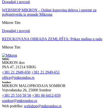
Događaji i novosti
WEBSHOP MIKRON – Online kupovina delova i opreme za
poljoprivredu iz ponude Mikrona
Mikron Tim
Događaji i novosti
REDUKOVANA OBRADA ZEMLJIŠTA: Prikaz mašina u radu
Mikron Tim
SIRIG
MIKRON doo
JNA 47, 21214 SIRIG
+381 21 2949-650
+381 21 2949-651
office@mikrondoo.rs
Sombor
MIKRON MALOPRODAJA SOMBOR
Vojvođanska 26, 25000 Sombor
+381 25 510 59 56
+381 66 6412-659
sombor@mikrondoo.rs
Web podrška:
webshop@mikrondoo.rs