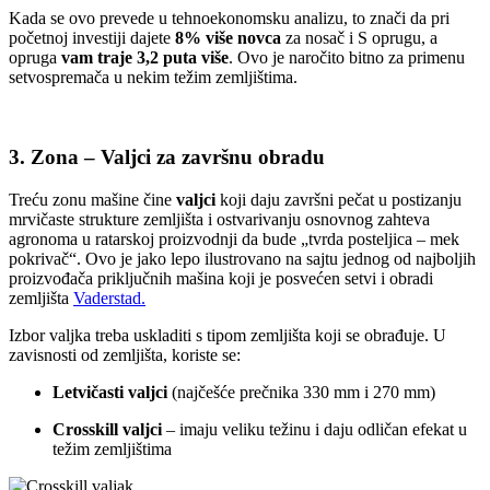
Kada se ovo prevede u tehnoekonomsku analizu, to znači da pri
početnoj investiji dajete
8% više novca
za nosač i S oprugu, a
opruga
vam traje 3,2 puta više
. Ovo je naročito bitno za primenu
setvospremača u nekim težim zemljištima.
3. Zona – Valjci za završnu obradu
Treću zonu mašine čine
valjci
koji daju završni pečat u postizanju
mrvičaste strukture zemljišta i ostvarivanju osnovnog zahteva
agronoma u ratarskoj proizvodnji da bude „tvrda posteljica – mek
pokrivač“. Ovo je jako lepo ilustrovano na sajtu jednog od najboljih
proizvođača priključnih mašina koji je posvećen setvi i obradi
zemljišta
Vaderstad.
Izbor valjka treba uskladiti s tipom zemljišta koji se obrađuje. U
zavisnosti od zemljišta, koriste se:
Letvičasti valjci
(najčešće prečnika 330 mm i 270 mm)
Crosskill valjci
– imaju veliku težinu i daju odličan efekat u
težim zemljištima