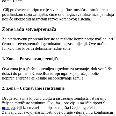
od 5 i 10 cm.
Cilj predsetvene pripreme je stvaranje fine, mrvičaste strukture u
površinskom sloju zemljišta, čime se omogućava lakše nicanje i sloja
koji će obezbediti nesmetan razvoj korenovog sistema.
Zone rada setvospremača
Za predsetvenu pripremu koriste se različite kombinacije mašina, pri
čemu su setvospremači i germinatori najzastupljeniji. Ove mašine
funkcionišu kroz tri definisane radne zone:
1. Zona – Poravnavanje zemljišta
Ova zona je najčešće opremljena gredom za ravnanje, dok sve češće
dolazi do primene
CrossBoard opruga
, koje pružaju bolje
kopiranje terena i efikasnije raspoređivanje zemlje.
2. Zona – Usitnjavanje i rastresanje
Druga zona ima ključnu ulogu u rastresanju zemljišta i stvaranju
željene mrvičaste strukture. Ovu fazu obavljaju različiti tipovi
S
opruga
, čiji izbor zavisi od tipa zemljišta i željenog efekta.
Zahvaljujući svojoj elastičnosti, ove opruge vibriraju i u kombinaciji