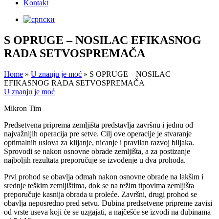
Kontakt
S OPRUGE – NOSILAC EFIKASNOG
RADA SETVOSPREMAČA
Home
»
U znanju je moć
»
S OPRUGE – NOSILAC
EFIKASNOG RADA SETVOSPREMAČA
U znanju je moć
Mikron Tim
Predsetvena priprema zemljišta predstavlja završnu i jednu od
najvažnijih operacija pre setve. Cilj ove operacije je stvaranje
optimalnih uslova za klijanje, nicanje i pravilan razvoj biljaka.
Sprovodi se nakon osnovne obrade zemljišta, a za postizanje
najboljih rezultata preporučuje se izvođenje u dva prohoda.
Prvi prohod se obavlja odmah nakon osnovne obrade na lakšim i
srednje teškim zemljištima, dok se na težim tipovima zemljišta
preporučuje kasnija obrada u proleće. Završni, drugi prohod se
obavlja neposredno pred setvu. Dubina predsetvene pripreme zavisi
od vrste useva koji će se uzgajati, a najčešće se izvodi na dubinama