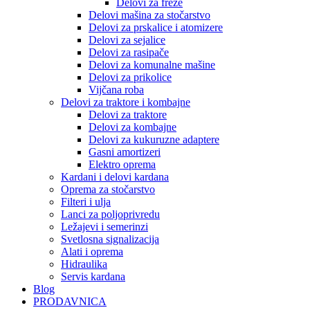
Delovi za freze
Delovi mašina za stočarstvo
Delovi za prskalice i atomizere
Delovi za sejalice
Delovi za rasipače
Delovi za komunalne mašine
Delovi za prikolice
Vijčana roba
Delovi za traktore i kombajne
Delovi za traktore
Delovi za kombajne
Delovi za kukuruzne adaptere
Gasni amortizeri
Elektro oprema
Kardani i delovi kardana
Oprema za stočarstvo
Filteri i ulja
Lanci za poljoprivredu
Ležajevi i semerinzi
Svetlosna signalizacija
Alati i oprema
Hidraulika
Servis kardana
Blog
PRODAVNICA