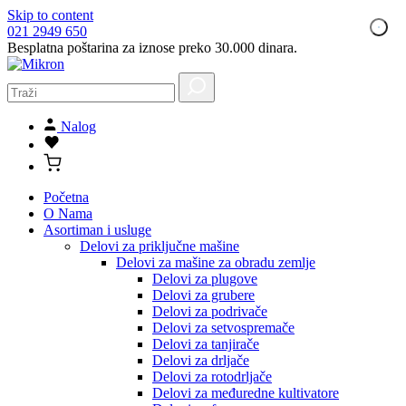
Skip to content
021 2949 650
Besplatna poštarina za iznose preko 30.000 dinara.
Nalog
Početna
O Nama
Asortiman i usluge
Delovi za priključne mašine
Delovi za mašine za obradu zemlje
Delovi za plugove
Delovi za grubere
Delovi za podrivače
Delovi za setvospremače
Delovi za tanjirače
Delovi za drljače
Delovi za rotodrljače
Delovi za međuredne kultivatore