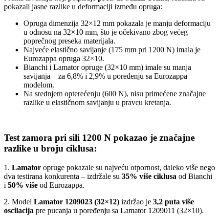
pokazali jasne razlike u deformaciji između opruga:
Opruga dimenzija 32×12 mm pokazala je manju deformaciju
u odnosu na 32×10 mm, što je očekivano zbog većeg
poprečnog preseka materijala.
Najveće elastično savijanje (175 mm pri 1200 N) imala je
Eurozappa opruga 32×10.
Bianchi i Lamator opruge (32×10 mm) imale su manja
savijanja – za 6,8% i 2,9% u poređenju sa Eurozappa
modelom.
Na srednjem opterećenju (600 N), nisu primećene značajne
razlike u elastičnom savijanju u pravcu kretanja.
Test zamora pri sili 1200 N pokazao je značajne
razlike u broju ciklusa:
1.
Lamator
opruge pokazale su najveću otpornost, daleko više nego
dva testirana konkurenta – izdržale su
35% više ciklusa
od Bianchi
i
50% više
od Eurozappa.
2. Model
Lamator 1209023 (32×12)
izdržao je
3,2 puta više
oscilacija
pre pucanja u poređenju sa Lamator 1209011 (32×10).