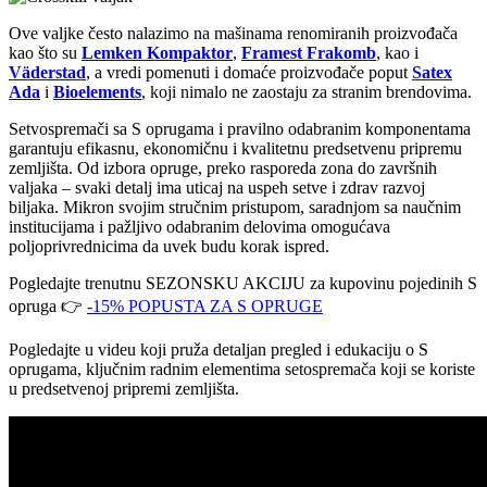
Ove valjke često nalazimo na mašinama renomiranih proizvođača
kao što su
Lemken Kompaktor
,
Framest Frakomb
, kao i
Väderstad
, a vredi pomenuti i domaće proizvođače poput
Satex
Ada
i
Bioelements
, koji nimalo ne zaostaju za stranim brendovima.
Setvospremači sa S oprugama i pravilno odabranim komponentama
garantuju efikasnu, ekonomičnu i kvalitetnu predsetvenu pripremu
zemljišta. Od izbora opruge, preko rasporeda zona do završnih
valjaka – svaki detalj ima uticaj na uspeh setve i zdrav razvoj
biljaka. Mikron svojim stručnim pristupom, saradnjom sa naučnim
institucijama i pažljivo odabranim delovima omogućava
poljoprivrednicima da uvek budu korak ispred.
Pogledajte trenutnu SEZONSKU AKCIJU za kupovinu pojedinih S
opruga 👉
-15% POPUSTA ZA S OPRUGE
Pogledajte u videu koji pruža detaljan pregled i edukaciju o S
oprugama, ključnim radnim elementima setospremača koji se koriste
u predsetvenoj pripremi zemljišta.