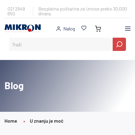
Skip
to
021 2949
Besplatna poštarina za iznose preko 30.000
650
dinara.
content
Nalog
Blog
Home
U znanju je moć
»