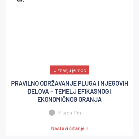
okto
U znanju je moć
PRAVILNO ODRŽAVANJE PLUGA I NJEGOVIH
DELOVA – TEMELJ EFIKASNOG I
EKONOMIČNOG ORANJA
Mikron Tim
Nastavi čitanje