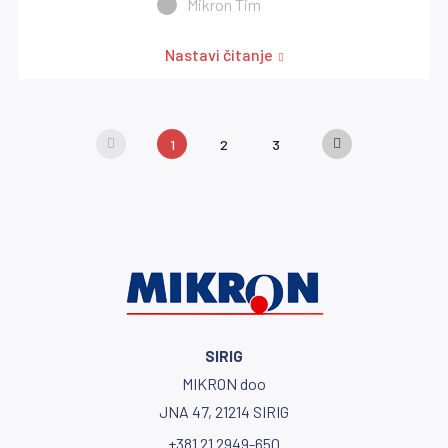
Mikron Tim
Nastavi čitanje
1
2
3
SIRIG
MIKRON doo
JNA 47, 21214 SIRIG
+381 21 2949-650