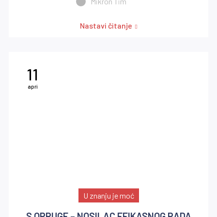
Mikron Tim
Nastavi čitanje
11
apri
U znanju je moć
S OPRUGE – NOSILAC EFIKASNOG RADA