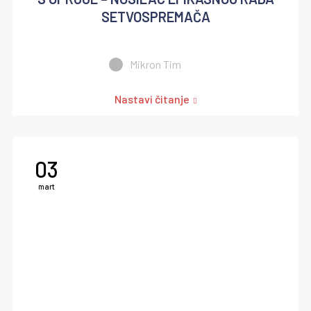
SETVOSPREMAČA
Mikron Tim
Nastavi čitanje
03
mart