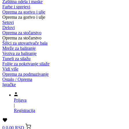
Zaštitna odela i maske
Farbe i sprejevi
Oprema za gorivo i ulje
Oprema za gorivo i ulje
Setovi
Delovi
Oprema za stočarstvo
Oprema za stočarstvo
Šiljci za utovarivače bala
Mreže za baliranje
Veziva za baliranje
Tuneli za silažu
Folije za pokrivanje silaže
Vidi više
Oprema za podmazivanje
Ostalo / Oprema
Igračke
Prijava
|
Registracija
0
0,00 RSD