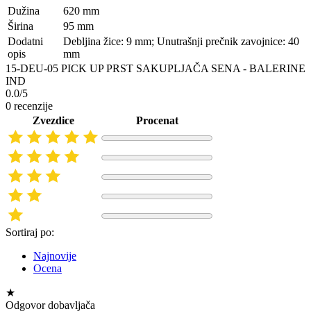
Dužina
620 mm
Širina
95 mm
Dodatni
Debljina žice: 9 mm; Unutrašnji prečnik zavojnice: 40
opis
mm
15-DEU-05 PICK UP PRST SAKUPLJAČA SENA - BALERINE
IND
0.0/5
0 recenzije
Zvezdice
Procenat
Sortiraj po:
Najnovije
Ocena
★
Odgovor dobavljača