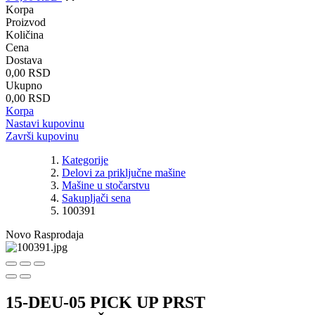
Korpa
Proizvod
Količina
Cena
Dostava
0,00 RSD
Ukupno
0,00 RSD
Korpa
Nastavi kupovinu
Završi kupovinu
Kategorije
Delovi za priključne mašine
Mašine u stočarstvu
Sakupljači sena
100391
Novo
Rasprodaja
15-DEU-05 PICK UP PRST