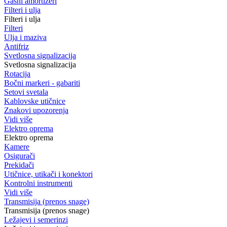
Gasni amortizeri
Filteri i ulja
Filteri i ulja
Filteri
Ulja i maziva
Antifriz
Svetlosna signalizacija
Svetlosna signalizacija
Rotacija
Bočni markeri - gabariti
Setovi svetala
Kablovske utičnice
Znakovi upozorenja
Vidi više
Elektro oprema
Elektro oprema
Kamere
Osigurači
Prekidači
Utičnice, utikači i konektori
Kontrolni instrumenti
Vidi više
Transmisija (prenos snage)
Transmisija (prenos snage)
Ležajevi i semerinzi