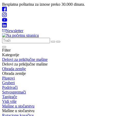
Besplatna poštarina za iznose preko 30.000 dinara.
Newsletter
Filter
Kategorije
Delovi za priključne mašine
Delovi za priključne mašine
Obrada zemlje
Obrada zemlje
Plugovi
Gruberi
Podrivači
Setvospremači
Tanjirače
Vidi više
Mašine u stočarstvu
Mašine u stočarstvu
Rotacione kosačice