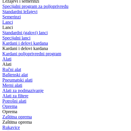
Ležajevi i semerinzi
Specijalni program za poljoprivredu
Standardni ležajevi
Semerinzi
Lanci
Lanci
Standardni (galovi) lanci
Specijalni lanci
Kardani i delovi kardana
Kardani i delovi kardana
Kardani poljoprivredni program
Alati
Alati
Ručni alat
Baštenski alat
Pneumatski alati
Merni alati
Alati za podmazivanje
Alati za filtere
Potrošni alati
Oprema
Oprema
Zaštitna oprema
Zaštitna oprema
Rukavice