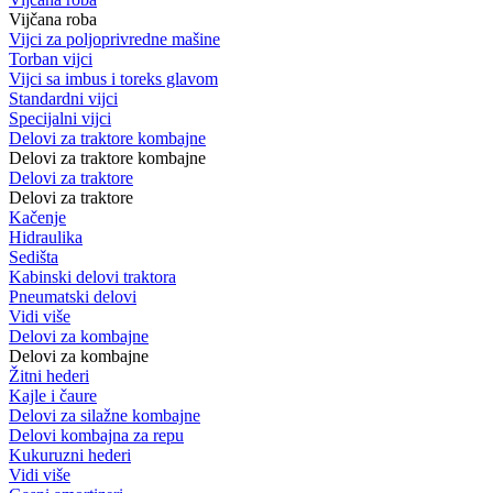
Vijčana roba
Vijci za poljoprivredne mašine
Torban vijci
Vijci sa imbus i toreks glavom
Standardni vijci
Specijalni vijci
Delovi za traktore kombajne
Delovi za traktore kombajne
Delovi za traktore
Delovi za traktore
Kačenje
Hidraulika
Sedišta
Kabinski delovi traktora
Pneumatski delovi
Vidi više
Delovi za kombajne
Delovi za kombajne
Žitni hederi
Kajle i čaure
Delovi za silažne kombajne
Delovi kombajna za repu
Kukuruzni hederi
Vidi više