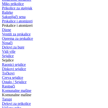
Miks prikolice
Prikolice za stajnjak
Balirke
Sakupljači sena
Prskalice i atomizeri
Prskalice i atomizeri
Dizne
Ventili za prskalice
Oprema za prskalice
Nosači
Delovi za bure
Vidi više
Sejalice
Sejalice
Raonici sejalice
Diskovi sejalice
Točkovi
Creva sejalice
Ostalo / Sejalice
Rasipači
Komunalne mašine
Komunalne mašine
Tarupi
Delovi za prikolice
Vijčana roba