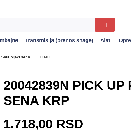
kombajne
Transmisija (prenos snage)
Alati
Opr
Sakupljači sena
100401
20042839N PICK U
SENA KRP
1.718,00 RSD