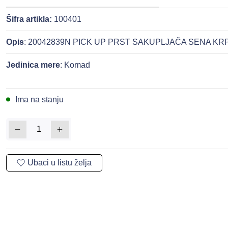
Šifra artikla:
100401
Opis
: 20042839N PICK UP PRST SAKUPLJAČA SENA KR
Jedinica mere
: Komad
Ima na stanju