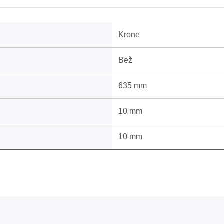
Krone
Bež
635 mm
10 mm
10 mm