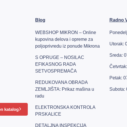
Blog
Radno 
WEBSHOP MIKRON – Online
Ponedelj
kupovina delova i opreme za
Utorak: 
poljoprivredu iz ponude Mikrona
Sreda: 0
S OPRUGE – NOSILAC
EFIKASNOG RADA
Četvrtak
SETVOSPREMAČA
Petak: 0
REDUKOVANA OBRADA
ZEMLJIŠTA: Prikaz mašina u
Subota: 
radu
ELEKTRONSKA KONTROLA
n katalog
PRSKALICE
DETALJNA INSPEKCIJA