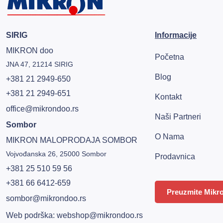
SIRIG
Informacije
MIKRON doo
Početna
JNA 47, 21214 SIRIG
Blog
+381 21 2949-650
+381 21 2949-651
Kontakt
office@mikrondoo.rs
Naši Partneri
Sombor
O Nama
MIKRON MALOPRODAJA SOMBOR
Vojvođanska 26, 25000 Sombor
Prodavnica
+381 25 510 59 56
+381 66 6412-659
Preuzmite Mikro
sombor@mikrondoo.rs
Web podrška:
webshop@mikrondoo.rs