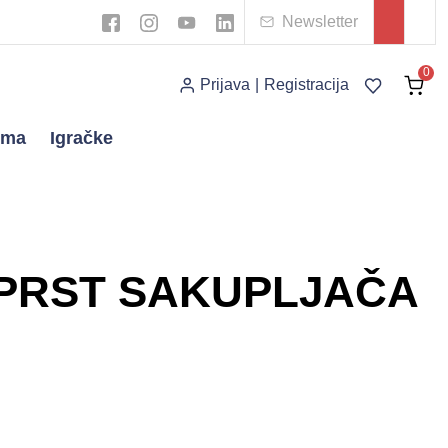
Newsletter
0
Prijava
|
Registracija
ema
Igračke
P PRST SAKUPLJAČA