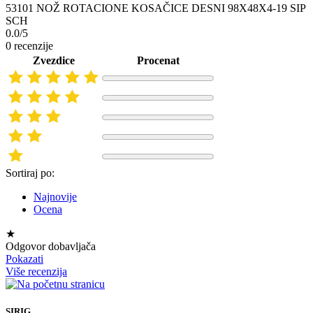
53101 NOŽ ROTACIONE KOSAČICE DESNI 98X48X4-19 SIP
SCH
0.0/5
0 recenzije
Zvezdice
Procenat
Sortiraj po:
Najnovije
Ocena
★
Odgovor dobavljača
Pokazati
Više recenzija
SIRIG