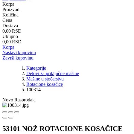
Korpa
Proizvod
Količina
Cena
Dostava
0,00 RSD
Ukupno
0,00 RSD
Korpa
Nastavi kupovinu
Završi kupovinu
Kategorije
Delovi za priključne mašine
Mašine u stočarstvu
Rotacione kosačice
100314
Novo
Rasprodaja
53101 NOŽ ROTACIONE KOSAČICE