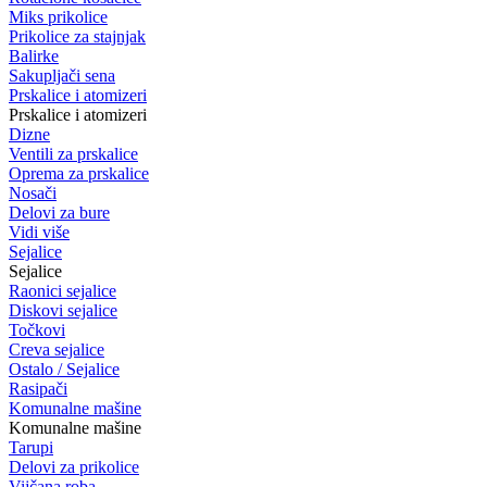
Miks prikolice
Prikolice za stajnjak
Balirke
Sakupljači sena
Prskalice i atomizeri
Prskalice i atomizeri
Dizne
Ventili za prskalice
Oprema za prskalice
Nosači
Delovi za bure
Vidi više
Sejalice
Sejalice
Raonici sejalice
Diskovi sejalice
Točkovi
Creva sejalice
Ostalo / Sejalice
Rasipači
Komunalne mašine
Komunalne mašine
Tarupi
Delovi za prikolice
Vijčana roba