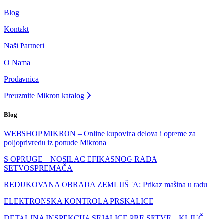
Blog
Kontakt
Naši Partneri
O Nama
Prodavnica
Preuzmite Mikron katalog
Blog
WEBSHOP MIKRON – Online kupovina delova i opreme za
poljoprivredu iz ponude Mikrona
S OPRUGE – NOSILAC EFIKASNOG RADA
SETVOSPREMAČA
REDUKOVANA OBRADA ZEMLJIŠTA: Prikaz mašina u radu
ELEKTRONSKA KONTROLA PRSKALICE
DETALJNA INSPEKCIJA SEJALICE PRE SETVE – KLJUČ