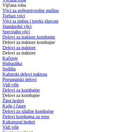
Vijčana roba
Vijci za poljoprivredne mašine
Torban vijci
Vijci sa imbus i toreks glavom
Standardni vijci
Specijalni vijci
Delovi za traktore kombajne
Delovi za traktore kombajne
Delovi za traktore
Delovi za traktore
Kačenje
Hidraulika
Sedišta
Kabinski delovi traktora
Pneumatski delovi
Vidi više
Delovi za kombajne
Delovi za kombajne
Žitni hederi
Kajle i čaure
Delovi za silažne kombajne
Delovi kombajna za repu
Kukuruzni hederi
Vidi više