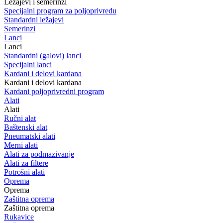
Ležajevi i semerinzi
Specijalni program za poljoprivredu
Standardni ležajevi
Semerinzi
Lanci
Lanci
Standardni (galovi) lanci
Specijalni lanci
Kardani i delovi kardana
Kardani i delovi kardana
Kardani poljoprivredni program
Alati
Alati
Ručni alat
Baštenski alat
Pneumatski alati
Merni alati
Alati za podmazivanje
Alati za filtere
Potrošni alati
Oprema
Oprema
Zaštitna oprema
Zaštitna oprema
Rukavice