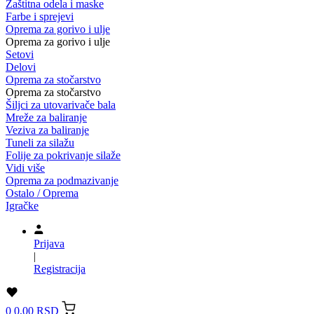
Zaštitna odela i maske
Farbe i sprejevi
Oprema za gorivo i ulje
Oprema za gorivo i ulje
Setovi
Delovi
Oprema za stočarstvo
Oprema za stočarstvo
Šiljci za utovarivače bala
Mreže za baliranje
Veziva za baliranje
Tuneli za silažu
Folije za pokrivanje silaže
Vidi više
Oprema za podmazivanje
Ostalo / Oprema
Igračke
Prijava
|
Registracija
0
0,00 RSD