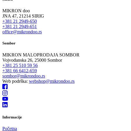
MIKRON doo
JNA 47, 21214 SIRIG
+381 21 2949-650
+381 21 2949-651
office@mikrondoo.rs
Sombor
MIKRON MALOPRODAJA SOMBOR
Vojvođanska 26, 25000 Sombor
+381 25 510 59 56
+381 66 6412-659
sombor@mikrondoo.rs
Web podrška:
webshop@mikrondoo.rs
Informacije
Početna