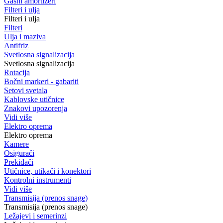
Gasni amortizeri
Filteri i ulja
Filteri i ulja
Filteri
Ulja i maziva
Antifriz
Svetlosna signalizacija
Svetlosna signalizacija
Rotacija
Bočni markeri - gabariti
Setovi svetala
Kablovske utičnice
Znakovi upozorenja
Vidi više
Elektro oprema
Elektro oprema
Kamere
Osigurači
Prekidači
Utičnice, utikači i konektori
Kontrolni instrumenti
Vidi više
Transmisija (prenos snage)
Transmisija (prenos snage)
Ležajevi i semerinzi