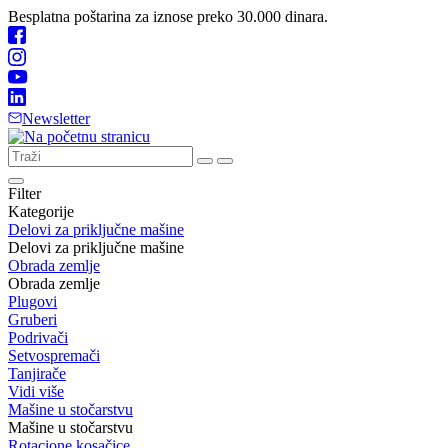
Besplatna poštarina za iznose preko 30.000 dinara.
Newsletter
Filter
Kategorije
Delovi za priključne mašine
Delovi za priključne mašine
Obrada zemlje
Obrada zemlje
Plugovi
Gruberi
Podrivači
Setvospremači
Tanjirače
Vidi više
Mašine u stočarstvu
Mašine u stočarstvu
Rotacione kosačice