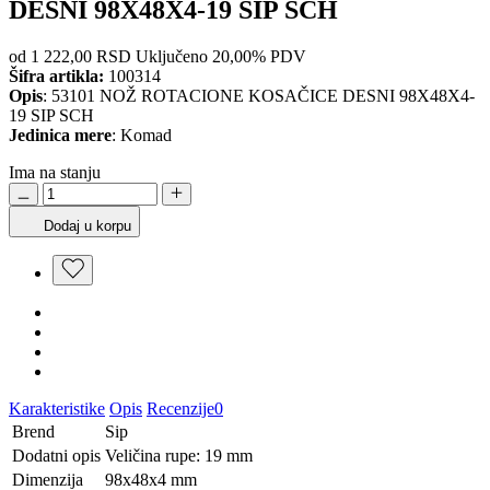
DESNI 98X48X4-19 SIP SCH
od 1
222,00 RSD
Uključeno 20,00% PDV
Šifra artikla:
100314
Opis
: 53101 NOŽ ROTACIONE KOSAČICE DESNI 98X48X4-
19 SIP SCH
Jedinica mere
: Komad
Ima na stanju
Dodaj u korpu
Karakteristike
Opis
Recenzije
0
Brend
Sip
Dodatni opis
Veličina rupe: 19 mm
Dimenzija
98x48x4 mm