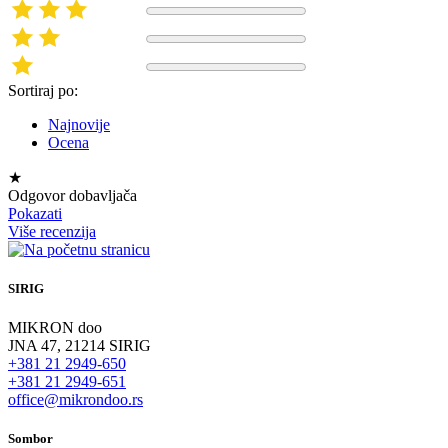
Sortiraj po:
Najnovije
Ocena
★
Odgovor dobavljača
Pokazati
Više recenzija
SIRIG
MIKRON doo
JNA 47, 21214 SIRIG
+381 21 2949-650
+381 21 2949-651
office@mikrondoo.rs
Sombor