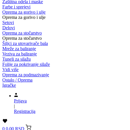
Zaštitna odela i maske
Farbe i sprejevi
Oprema za gorivo i ulje
Oprema za gorivo i ulje
Setovi
Delovi
Oprema za stočarstvo
Oprema za stočarstvo
Šiljci za utovarivače bala
Mreže za baliranje
Veziva za baliranje
Tuneli za silažu
Folije za pokrivanje silaže
Vidi više
Oprema za podmazivanje
Ostalo / Oprema
Igračke
Prijava
|
Registracija
0
0,00 RSD