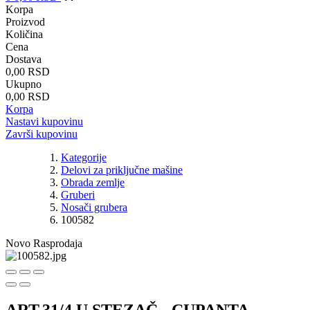
Korpa
Proizvod
Količina
Cena
Dostava
0,00 RSD
Ukupno
0,00 RSD
Korpa
Nastavi kupovinu
Završi kupovinu
Kategorije
Delovi za priključne mašine
Obrada zemlje
Gruberi
Nosači grubera
100582
Novo
Rasprodaja
ART.31/4 U STEZAČ - CUPANTA