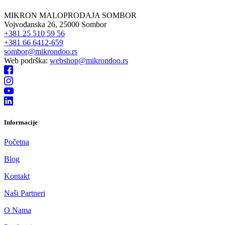
MIKRON MALOPRODAJA SOMBOR
Vojvođanska 26, 25000 Sombor
+381 25 510 59 56
+381 66 6412-659
sombor@mikrondoo.rs
Web podrška:
webshop@mikrondoo.rs
Informacije
Početna
Blog
Kontakt
Naši Partneri
O Nama