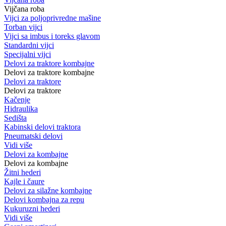
Vijčana roba
Vijci za poljoprivredne mašine
Torban vijci
Vijci sa imbus i toreks glavom
Standardni vijci
Specijalni vijci
Delovi za traktore kombajne
Delovi za traktore kombajne
Delovi za traktore
Delovi za traktore
Kačenje
Hidraulika
Sedišta
Kabinski delovi traktora
Pneumatski delovi
Vidi više
Delovi za kombajne
Delovi za kombajne
Žitni hederi
Kajle i čaure
Delovi za silažne kombajne
Delovi kombajna za repu
Kukuruzni hederi
Vidi više