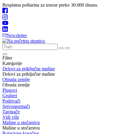
Besplatna poštarina za iznose preko 30.000 dinara.
Newsletter
Filter
Kategorije
Delovi za priključne mašine
Delovi za priključne mašine
Obrada zemlje
Obrada zemlje
Plugovi
Gruberi
Podrivači
Setvospremači
Tanjirače
Vidi više
Mašine u stočarstvu
Mašine u stočarstvu
Rotacione kosačice