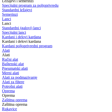
Ležajevi i semerinzi
Specijalni program za poljoprivredu
Standardni ležajevi
Semerinzi
Lanci
Lanci
Standardni (galovi) lanci
Specijalni lanci
Kardani i delovi kardana
Kardani i delovi kardana
Kardani poljoprivredni program
Alati
Alati
Ručni alat
Baštenski alat
Pneumatski alati
Merni alati
Alati za podmazivanje
Alati za filtere
Potrošni alati
Oprema
Oprema
Zaštitna oprema
Zaštitna oprema
Rukavice