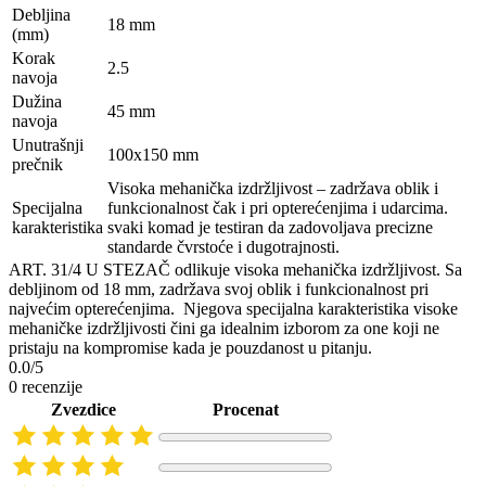
Debljina
18 mm
(mm)
Korak
2.5
navoja
Dužina
45 mm
navoja
Unutrašnji
100x150 mm
prečnik
Visoka mehanička izdržljivost – zadržava oblik i
Specijalna
funkcionalnost čak i pri opterećenjima i udarcima.
karakteristika
svaki komad je testiran da zadovoljava precizne
standarde čvrstoće i dugotrajnosti.
ART. 31/4 U STEZAČ odlikuje visoka mehanička izdržljivost. Sa
debljinom od 18 mm, zadržava svoj oblik i funkcionalnost pri
najvećim opterećenjima. Njegova specijalna karakteristika visoke
mehaničke izdržljivosti čini ga idealnim izborom za one koji ne
pristaju na kompromise kada je pouzdanost u pitanju.
0.0/5
0 recenzije
Zvezdice
Procenat