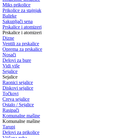
Miks prikolice
Prikolice za stajnjak
Balirke
Sakupljači sena
Prskalice i atomizeri
Prskalice i atomizeri
Dizne
Ventili za prskalice
Oprema za prskalice
Nosači
Delovi za bure
Vidi više
Sejalice
Sejalice
Raonici sejalice
Diskovi sejalice
Točkovi
Creva sejalice
Ostalo / Sejalice
Rasipači
Komunalne mašine
Komunalne mašine
Tarupi
Delovi za prikolice
Vijčana roba