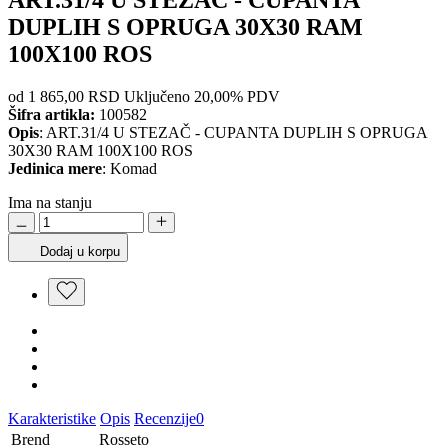
DUPLIH S OPRUGA 30X30 RAM
100X100 ROS
od 1
865,00 RSD
Uključeno 20,00% PDV
Šifra artikla:
100582
Opis
: ART.31/4 U STEZAČ - CUPANTA DUPLIH S OPRUGA
30X30 RAM 100X100 ROS
Jedinica mere
: Komad
Ima na stanju
Dodaj u korpu
Karakteristike
Opis
Recenzije
0
Brend
Rosseto