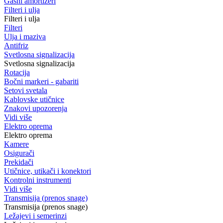
Gasni amortizeri
Filteri i ulja
Filteri i ulja
Filteri
Ulja i maziva
Antifriz
Svetlosna signalizacija
Svetlosna signalizacija
Rotacija
Bočni markeri - gabariti
Setovi svetala
Kablovske utičnice
Znakovi upozorenja
Vidi više
Elektro oprema
Elektro oprema
Kamere
Osigurači
Prekidači
Utičnice, utikači i konektori
Kontrolni instrumenti
Vidi više
Transmisija (prenos snage)
Transmisija (prenos snage)
Ležajevi i semerinzi