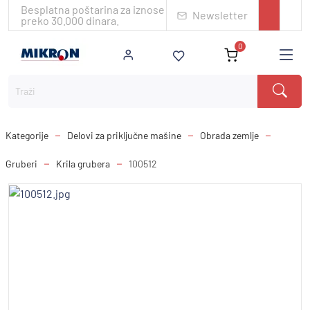
Besplatna poštarina za iznose
Newsletter
preko 30.000 dinara.
0
Kategorije
Delovi za priključne mašine
Obrada zemlje
Gruberi
Krila grubera
100512