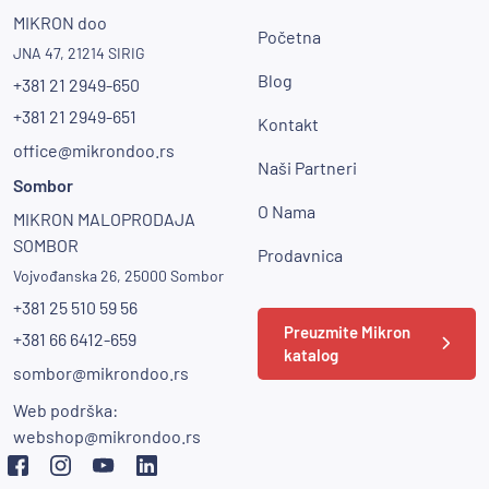
MIKRON doo
Početna
JNA 47, 21214 SIRIG
Blog
+381 21 2949-650
+381 21 2949-651
Kontakt
office@mikrondoo.rs
Naši Partneri
Sombor
O Nama
MIKRON MALOPRODAJA
SOMBOR
Prodavnica
Vojvođanska 26, 25000 Sombor
+381 25 510 59 56
Preuzmite Mikron
+381 66 6412-659
katalog
sombor@mikrondoo.rs
Web podrška:
webshop@mikrondoo.rs