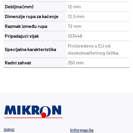
Debljina (mm)
12 mm
Dimenzije rupa za kačenje
12.5 mm
Razmak između rupa
72 mm
Pripadajući vijak
103448
Proizvedeno u EU od
Specijalna karakteristika
visokokvalitetnog čelika.
Radni zahvat
350 mm
SIRIG
Informacije