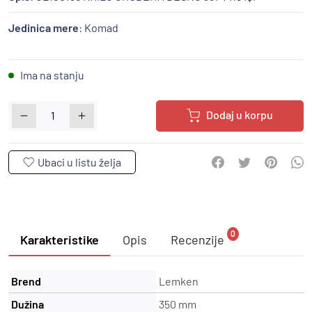
Jedinica mere
: Komad
Ima na stanju
Dodaj u korpu
0
Karakteristike
Opis
Recenzije
Brend
Lemken
Dužina
350 mm