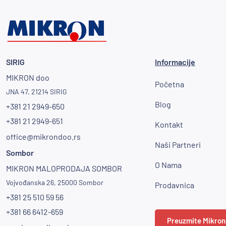
SIRIG
Informacije
MIKRON doo
Početna
JNA 47, 21214 SIRIG
Blog
+381 21 2949-650
+381 21 2949-651
Kontakt
office@mikrondoo.rs
Naši Partneri
Sombor
O Nama
MIKRON MALOPRODAJA SOMBOR
Vojvođanska 26, 25000 Sombor
Prodavnica
+381 25 510 59 56
+381 66 6412-659
Preuzmite Mikron