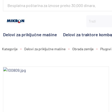
Besplatna poštarina za iznose preko 30.000 dinara.
Delovi za priključne mašine
Delovi za traktore komb
Kategorije
Delovi za priključne mašine
Obrada zemlje
Plugovi