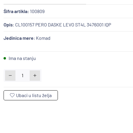
Šifra artikla:
100809
Opis
: CL100157 PERO DASKE LEVO ST4L 3476001 IQP
Jedinica mere
: Komad
Ima na stanju