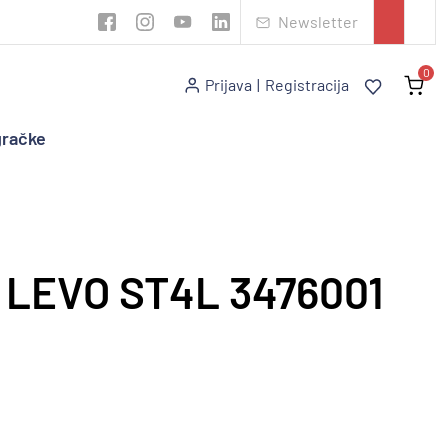
Newsletter
0
Prijava
|
Registracija
gračke
 LEVO ST4L 3476001