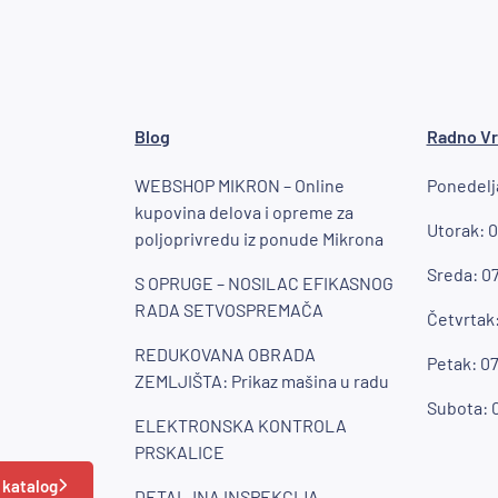
Blog
Radno V
WEBSHOP MIKRON – Online
Ponedelja
kupovina delova i opreme za
Utorak: 0
poljoprivredu iz ponude Mikrona
Sreda: 07
S OPRUGE – NOSILAC EFIKASNOG
RADA SETVOSPREMAČA
Četvrtak:
REDUKOVANA OBRADA
Petak: 07
ZEMLJIŠTA: Prikaz mašina u radu
Subota: 0
ELEKTRONSKA KONTROLA
PRSKALICE
 katalog
DETALJNA INSPEKCIJA