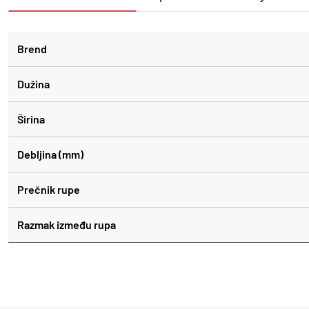
Brend
Dužina
Širina
Debljina (mm)
Prečnik rupe
Razmak između rupa