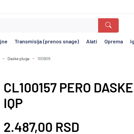
ajne
Transmisija (prenos snage)
Alati
Oprema
I
Daske pluga
100809
CL100157 PERO DASKE
IQP
2.487,00 RSD