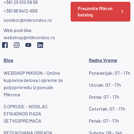
+381 25 510 59 56
Preuzmite Mikron
+381 66 6412-659
katalog
sombor@mikrondoo.rs
Web podrška:
webshop@mikrondoo.rs
Blog
Radno Vreme
WEBSHOP MIKRON – Online
Ponedeljak: 07 – 17h
kupovina delova i opreme za
Utorak: 07 – 17h
poljoprivredu iz ponude
Mikrona
Sreda: 07 – 17h
S OPRUGE – NOSILAC
Četvrtak: 07 – 17h
EFIKASNOG RADA
SETVOSPREMAČA
Petak: 07 – 17h
REDUKOVANA OBRADA
Subota: 08 – 14h