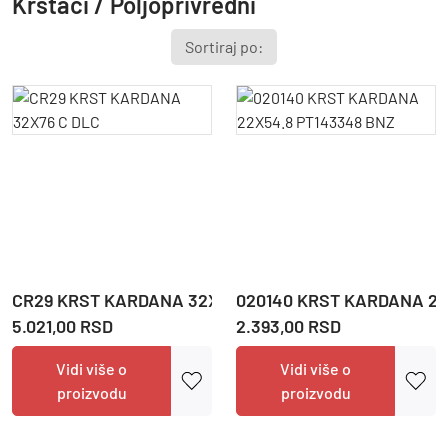
Krstaci / Poljoprivredni
Sortiraj po:
Cena
Sačuvaj
CR29 KRST KARDANA 32X76 C DLC
020140 KRST KARDANA 22
5.021,00 RSD
2.393,00 RSD
Filter
Vidi više o
Vidi više o
proizvodu
proizvodu