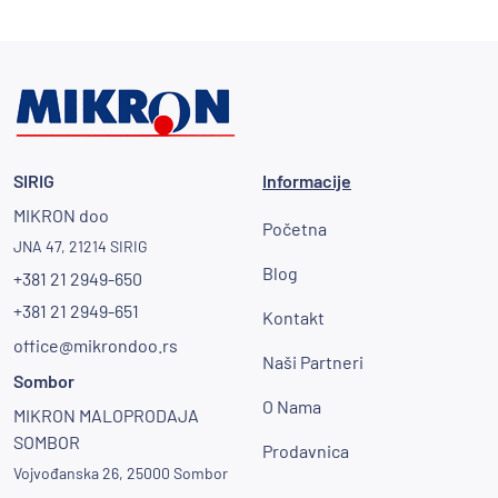
SIRIG
Informacije
MIKRON doo
Početna
JNA 47, 21214 SIRIG
Blog
+381 21 2949-650
+381 21 2949-651
Kontakt
office@mikrondoo.rs
Naši Partneri
Sombor
O Nama
MIKRON MALOPRODAJA
SOMBOR
Prodavnica
Vojvođanska 26, 25000 Sombor