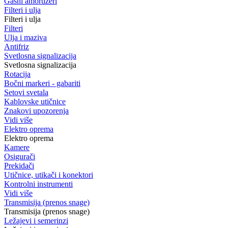
Gasni amortizeri
Filteri i ulja
Filteri i ulja
Filteri
Ulja i maziva
Antifriz
Svetlosna signalizacija
Svetlosna signalizacija
Rotacija
Bočni markeri - gabariti
Setovi svetala
Kablovske utičnice
Znakovi upozorenja
Vidi više
Elektro oprema
Elektro oprema
Kamere
Osigurači
Prekidači
Utičnice, utikači i konektori
Kontrolni instrumenti
Vidi više
Transmisija (prenos snage)
Transmisija (prenos snage)
Ležajevi i semerinzi