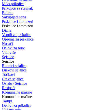
Miks prikolice
Prikolice za stajnjak
Balirke
Sakupljači sena
Prskalice i atomizeri
Prskalice i atomizeri
Dizne
Ventili za prskalice
Oprema za prskalice
Nosači
Delovi za bure
Vidi više
Sejalice
Sejalice
Raonici sejalice
Diskovi sejalice
Točkovi
Creva sejalice
Ostalo / Sejalice
Rasipači
Komunalne mašine
Komunalne mašine
Tarupi
Delovi za prikolice
Vijčana roba