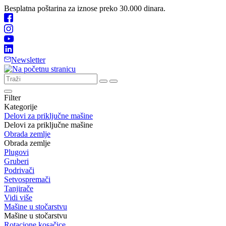
Besplatna poštarina za iznose preko 30.000 dinara.
Newsletter
Filter
Kategorije
Delovi za priključne mašine
Delovi za priključne mašine
Obrada zemlje
Obrada zemlje
Plugovi
Gruberi
Podrivači
Setvospremači
Tanjirače
Vidi više
Mašine u stočarstvu
Mašine u stočarstvu
Rotacione kosačice