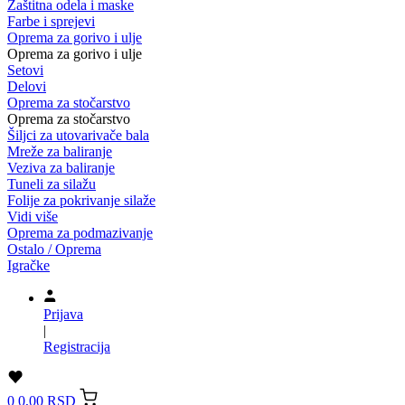
Zaštitna odela i maske
Farbe i sprejevi
Oprema za gorivo i ulje
Oprema za gorivo i ulje
Setovi
Delovi
Oprema za stočarstvo
Oprema za stočarstvo
Šiljci za utovarivače bala
Mreže za baliranje
Veziva za baliranje
Tuneli za silažu
Folije za pokrivanje silaže
Vidi više
Oprema za podmazivanje
Ostalo / Oprema
Igračke
Prijava
|
Registracija
0
0,00 RSD