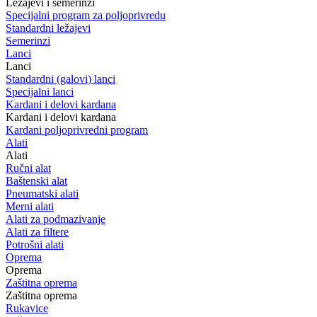
Ležajevi i semerinzi
Specijalni program za poljoprivredu
Standardni ležajevi
Semerinzi
Lanci
Lanci
Standardni (galovi) lanci
Specijalni lanci
Kardani i delovi kardana
Kardani i delovi kardana
Kardani poljoprivredni program
Alati
Alati
Ručni alat
Baštenski alat
Pneumatski alati
Merni alati
Alati za podmazivanje
Alati za filtere
Potrošni alati
Oprema
Oprema
Zaštitna oprema
Zaštitna oprema
Rukavice