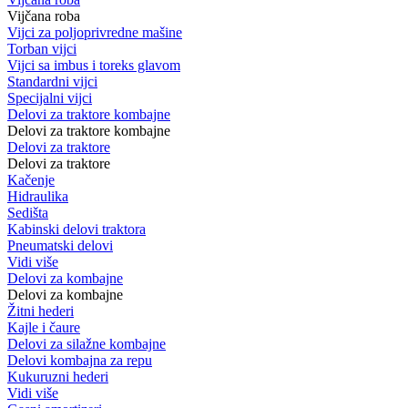
Vijčana roba
Vijci za poljoprivredne mašine
Torban vijci
Vijci sa imbus i toreks glavom
Standardni vijci
Specijalni vijci
Delovi za traktore kombajne
Delovi za traktore kombajne
Delovi za traktore
Delovi za traktore
Kačenje
Hidraulika
Sedišta
Kabinski delovi traktora
Pneumatski delovi
Vidi više
Delovi za kombajne
Delovi za kombajne
Žitni hederi
Kajle i čaure
Delovi za silažne kombajne
Delovi kombajna za repu
Kukuruzni hederi
Vidi više