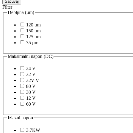
Sačuvaj
Filter
Debljina (µm)
120 µm
150 µm
125 µm
35 µm
Maksimalni napon (DC)
24 V
32 V
32V V
80 V
30 V
12 V
60 V
Izlazni napon
3.7KW