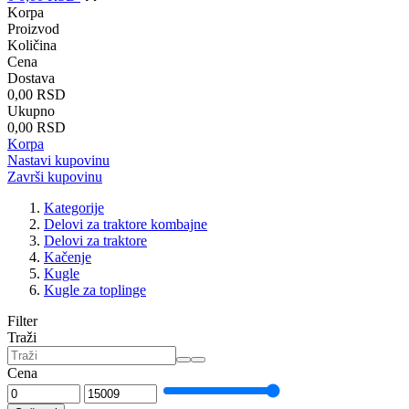
Korpa
Proizvod
Količina
Cena
Dostava
0,00 RSD
Ukupno
0,00 RSD
Korpa
Nastavi kupovinu
Završi kupovinu
Kategorije
Delovi za traktore kombajne
Delovi za traktore
Kačenje
Kugle
Kugle za toplinge
Filter
Traži
Cena