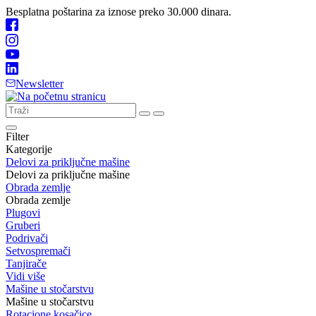
Besplatna poštarina za iznose preko 30.000 dinara.
Newsletter
Filter
Kategorije
Delovi za priključne mašine
Delovi za priključne mašine
Obrada zemlje
Obrada zemlje
Plugovi
Gruberi
Podrivači
Setvospremači
Tanjirače
Vidi više
Mašine u stočarstvu
Mašine u stočarstvu
Rotacione kosačice