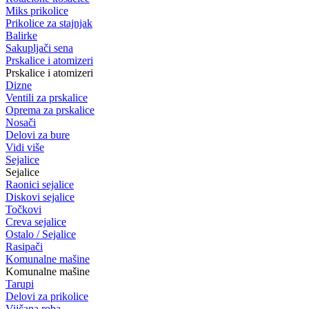
Miks prikolice
Prikolice za stajnjak
Balirke
Sakupljači sena
Prskalice i atomizeri
Prskalice i atomizeri
Dizne
Ventili za prskalice
Oprema za prskalice
Nosači
Delovi za bure
Vidi više
Sejalice
Sejalice
Raonici sejalice
Diskovi sejalice
Točkovi
Creva sejalice
Ostalo / Sejalice
Rasipači
Komunalne mašine
Komunalne mašine
Tarupi
Delovi za prikolice
Vijčana roba