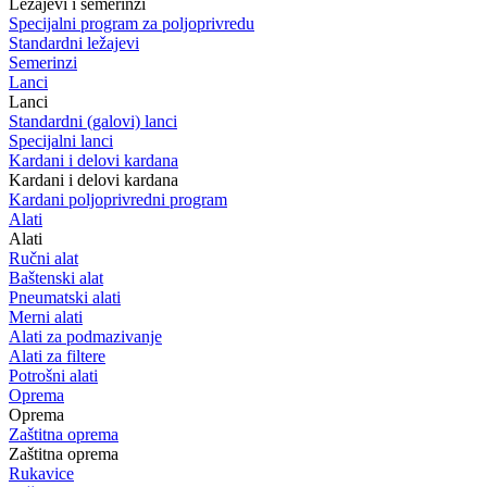
Ležajevi i semerinzi
Specijalni program za poljoprivredu
Standardni ležajevi
Semerinzi
Lanci
Lanci
Standardni (galovi) lanci
Specijalni lanci
Kardani i delovi kardana
Kardani i delovi kardana
Kardani poljoprivredni program
Alati
Alati
Ručni alat
Baštenski alat
Pneumatski alati
Merni alati
Alati za podmazivanje
Alati za filtere
Potrošni alati
Oprema
Oprema
Zaštitna oprema
Zaštitna oprema
Rukavice