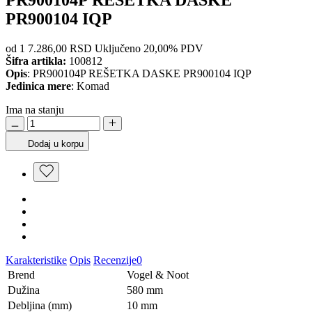
PR900104 IQP
od 1
7.286,00 RSD
Uključeno 20,00% PDV
Šifra artikla:
100812
Opis
: PR900104P REŠETKA DASKE PR900104 IQP
Jedinica mere
: Komad
Ima na stanju
Dodaj u korpu
Karakteristike
Opis
Recenzije
0
Brend
Vogel & Noot
Dužina
580 mm
Debljina (mm)
10 mm