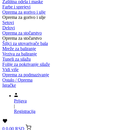
Zaštitna odela i maske
Farbe i sprejevi
Oprema za gorivo i ulje
Oprema za gorivo i ulje
Setovi
Delovi
Oprema za stočarstvo
Oprema za stočarstvo
Šiljci za utovarivače bala
Mreže za baliranje
Veziva za baliranje
Tuneli za silažu
Folije za pokrivanje silaže
Vidi više
Oprema za podmazivanje
Ostalo / Oprema
Igračke
Prijava
|
Registracija
0
0,00 RSD