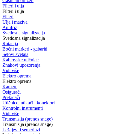
Gasni amortizeri
Filteri i ulja
Filteri i ulja
Filteri
Ulja i maziva
Antifriz
Svetlosna signalizacija
Svetlosna signalizacija
Rotacija
Bočni markeri - gabariti
Setovi svetala
Kablovske utičnice
Znakovi upozorenja
Vidi više
Elektro oprema
Elektro oprema
Kamere
Osigurači
Prekidači
Utičnice, utikači i konektori
Kontrolni instrumenti
Vidi više
Transmisija (prenos snage)
Transmisija (prenos snage)
Ležajevi i semerinzi