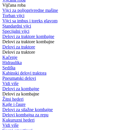
Vijčana roba
Vijci za poljoprivredne mašine
Torban vijci
Vijci sa imbus i toreks glavom
Standardni vijci
Specijalni vijci
Delovi za traktore kombajne
Delovi za traktore kombajne
Delovi za traktore
Delovi za traktore
Kačenje
Hidraulika
Sedišta
Kabinski delovi traktora
Pneumatski delovi
Vidi više
Delovi za kombajne
Delovi za kombajne
Žitni hederi
Kajle i čaure
Delovi za silažne kombajne
Delovi kombajna za repu
Kukuruzni hederi
Vidi više