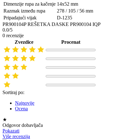
Dimenzije rupa za kačenje
14x52 mm
Razmak između rupa
278 / 105 / 56 mm
Pripadajući vijak
D-1235
PR900104P REŠETKA DASKE PR900104 IQP
0.0/5
0 recenzije
Zvezdice
Procenat
Sortiraj po:
Najnovije
Ocena
★
Odgovor dobavljača
Pokazati
Više recenzija