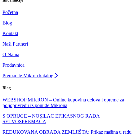
Informacije
Početna
Blog
Kontakt
Naši Partneri
O Nama
Prodavnica
Preuzmite Mikron katalog
Blog
WEBSHOP MIKRON – Online kupovina delova i opreme za
poljoprivredu iz ponude Mikrona
S OPRUGE – NOSILAC EFIKASNOG RADA
SETVOSPREMAČA
REDUKOVANA OBRADA ZEMLJIŠTA: Prikaz mašina u radu