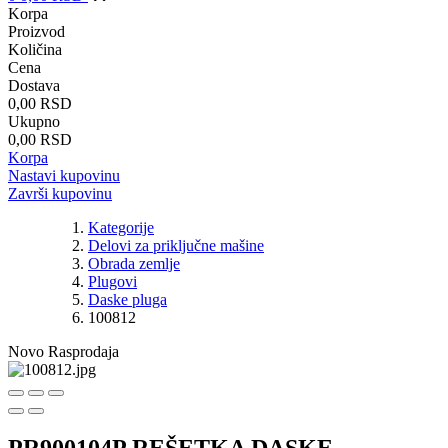
Korpa
Proizvod
Količina
Cena
Dostava
0,00 RSD
Ukupno
0,00 RSD
Korpa
Nastavi kupovinu
Završi kupovinu
Kategorije
Delovi za priključne mašine
Obrada zemlje
Plugovi
Daske pluga
100812
Novo
Rasprodaja
PR900104P REŠETKA DASKE