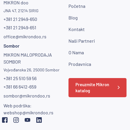
MIKRON doo
Početna
JNA 47, 21214 SIRIG
Blog
+381 21 2949-650
+381 21 2949-651
Kontakt
office@mikrondoo.rs
Naši Partneri
Sombor
O Nama
MIKRON MALOPRODAJA
SOMBOR
Prodavnica
Vojvođanska 26, 25000 Sombor
+381 25 510 59 56
Preuzmite Mikron
+381 66 6412-659
katalog
sombor@mikrondoo.rs
Web podrška:
webshop@mikrondoo.rs