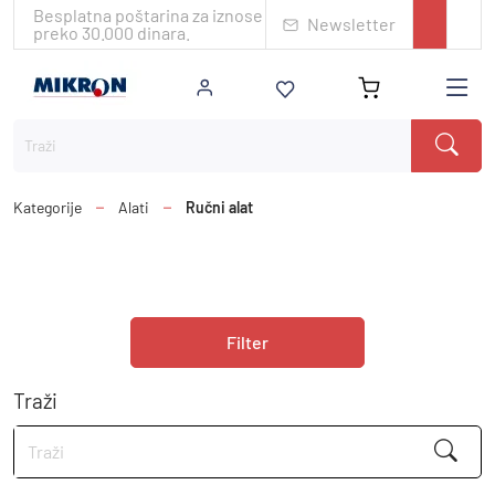
Besplatna poštarina za iznose
Newsletter
preko 30.000 dinara.
Kategorije
Alati
Ručni alat
Filter
Traži