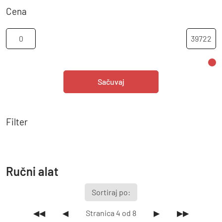
Cena
Sačuvaj
Filter
Ručni alat
Sortiraj po:
◀◀
◀
Stranica 4 od 8
▶
▶▶