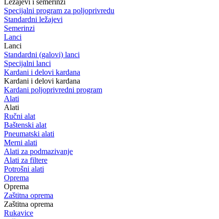
Ležajevi i semerinzi
Specijalni program za poljoprivredu
Standardni ležajevi
Semerinzi
Lanci
Lanci
Standardni (galovi) lanci
Specijalni lanci
Kardani i delovi kardana
Kardani i delovi kardana
Kardani poljoprivredni program
Alati
Alati
Ručni alat
Baštenski alat
Pneumatski alati
Merni alati
Alati za podmazivanje
Alati za filtere
Potrošni alati
Oprema
Oprema
Zaštitna oprema
Zaštitna oprema
Rukavice