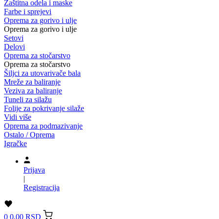
Zaštitna odela i maske
Farbe i sprejevi
Oprema za gorivo i ulje
Oprema za gorivo i ulje
Setovi
Delovi
Oprema za stočarstvo
Oprema za stočarstvo
Šiljci za utovarivače bala
Mreže za baliranje
Veziva za baliranje
Tuneli za silažu
Folije za pokrivanje silaže
Vidi više
Oprema za podmazivanje
Ostalo / Oprema
Igračke
Prijava
|
Registracija
0
0,00 RSD