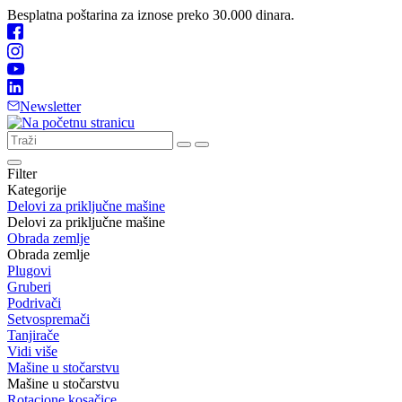
Besplatna poštarina za iznose preko 30.000 dinara.
Newsletter
Filter
Kategorije
Delovi za priključne mašine
Delovi za priključne mašine
Obrada zemlje
Obrada zemlje
Plugovi
Gruberi
Podrivači
Setvospremači
Tanjirače
Vidi više
Mašine u stočarstvu
Mašine u stočarstvu
Rotacione kosačice