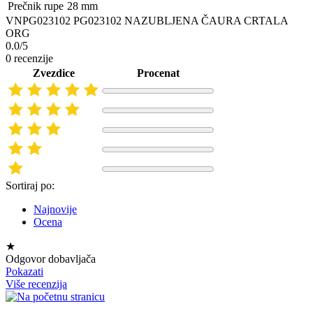
Prečnik rupe
28 mm
VNPG023102 PG023102 NAZUBLJENA ČAURA CRTALA
ORG
0.0/5
0 recenzije
Zvezdice
Procenat
Sortiraj po:
Najnovije
Ocena
★
Odgovor dobavljača
Pokazati
Više recenzija