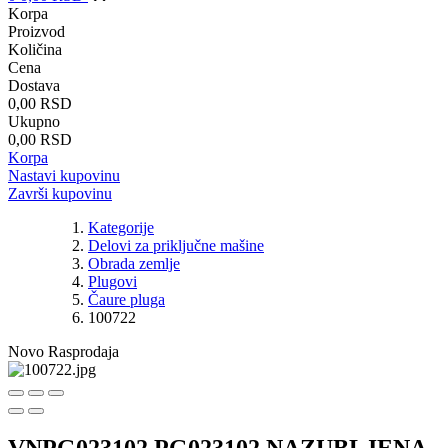
Korpa
Proizvod
Količina
Cena
Dostava
0,00 RSD
Ukupno
0,00 RSD
Korpa
Nastavi kupovinu
Završi kupovinu
Kategorije
Delovi za priključne mašine
Obrada zemlje
Plugovi
Čaure pluga
100722
Novo
Rasprodaja
VNPG023102 PG023102 NAZUBLJENA