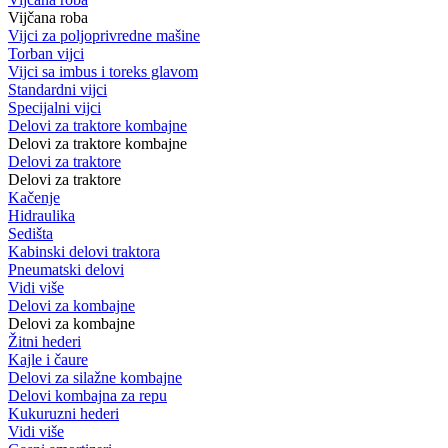
Vijčana roba
Vijci za poljoprivredne mašine
Torban vijci
Vijci sa imbus i toreks glavom
Standardni vijci
Specijalni vijci
Delovi za traktore kombajne
Delovi za traktore kombajne
Delovi za traktore
Delovi za traktore
Kačenje
Hidraulika
Sedišta
Kabinski delovi traktora
Pneumatski delovi
Vidi više
Delovi za kombajne
Delovi za kombajne
Žitni hederi
Kajle i čaure
Delovi za silažne kombajne
Delovi kombajna za repu
Kukuruzni hederi
Vidi više