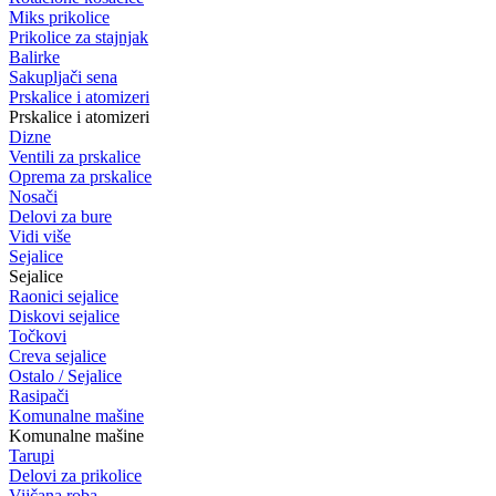
Miks prikolice
Prikolice za stajnjak
Balirke
Sakupljači sena
Prskalice i atomizeri
Prskalice i atomizeri
Dizne
Ventili za prskalice
Oprema za prskalice
Nosači
Delovi za bure
Vidi više
Sejalice
Sejalice
Raonici sejalice
Diskovi sejalice
Točkovi
Creva sejalice
Ostalo / Sejalice
Rasipači
Komunalne mašine
Komunalne mašine
Tarupi
Delovi za prikolice
Vijčana roba