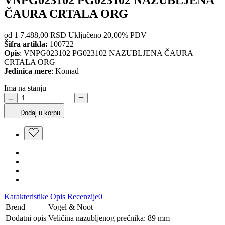
ČAURA CRTALA ORG
od 1
7.488,00 RSD
Uključeno 20,00% PDV
Šifra artikla:
100722
Opis
: VNPG023102 PG023102 NAZUBLJENA ČAURA
CRTALA ORG
Jedinica mere
: Komad
Ima na stanju
Dodaj u korpu
Karakteristike
Opis
Recenzije
0
Brend
Vogel & Noot
Dodatni opis
Veličina nazubljenog prečnika: 89 mm