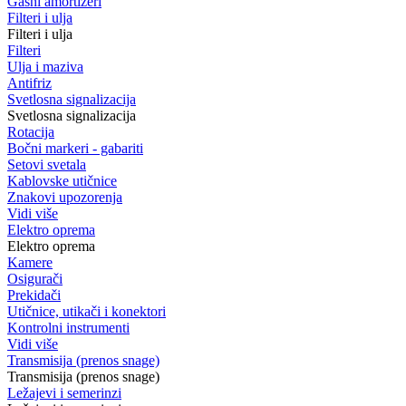
Gasni amortizeri
Filteri i ulja
Filteri i ulja
Filteri
Ulja i maziva
Antifriz
Svetlosna signalizacija
Svetlosna signalizacija
Rotacija
Bočni markeri - gabariti
Setovi svetala
Kablovske utičnice
Znakovi upozorenja
Vidi više
Elektro oprema
Elektro oprema
Kamere
Osigurači
Prekidači
Utičnice, utikači i konektori
Kontrolni instrumenti
Vidi više
Transmisija (prenos snage)
Transmisija (prenos snage)
Ležajevi i semerinzi