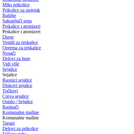
Miks prikolice
Prikolice za stajnjak
Balirke
Sakupljači sena
Prskalice i atomizeri
Prskalice i atomizeri
Dizne
Ventili za prskalice
Oprema za prskalice
Nosači
Delovi za bure
Vidi više
Sejalice
Sejalice
Raonici sejalice
Diskovi sejalice
Točkovi
Creva sejalice
Ostalo / Sejalice
Rasipači
Komunalne mašine
Komunalne mašine
Tarupi
Delovi za prikolice
Vijčana roba