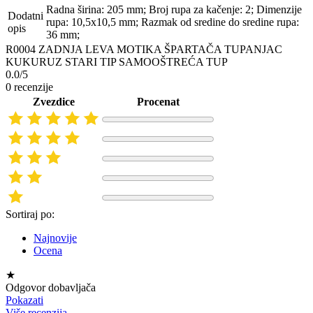
Radna širina: 205 mm; Broj rupa za kačenje: 2; Dimenzije
Dodatni
rupa: 10,5x10,5 mm; Razmak od sredine do sredine rupa:
opis
36 mm;
R0004 ZADNJA LEVA MOTIKA ŠPARTAČA TUPANJAC
KUKURUZ STARI TIP SAMOOŠTREĆA TUP
0.0/5
0 recenzije
Zvezdice
Procenat
Sortiraj po:
Najnovije
Ocena
★
Odgovor dobavljača
Pokazati
Više recenzija