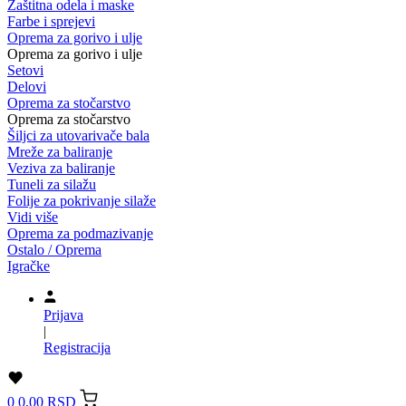
Zaštitna odela i maske
Farbe i sprejevi
Oprema za gorivo i ulje
Oprema za gorivo i ulje
Setovi
Delovi
Oprema za stočarstvo
Oprema za stočarstvo
Šiljci za utovarivače bala
Mreže za baliranje
Veziva za baliranje
Tuneli za silažu
Folije za pokrivanje silaže
Vidi više
Oprema za podmazivanje
Ostalo / Oprema
Igračke
Prijava
|
Registracija
0
0,00 RSD