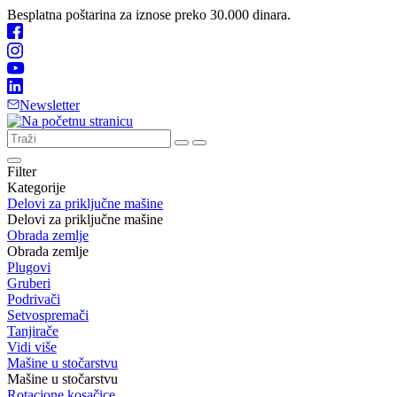
Besplatna poštarina za iznose preko 30.000 dinara.
Newsletter
Filter
Kategorije
Delovi za priključne mašine
Delovi za priključne mašine
Obrada zemlje
Obrada zemlje
Plugovi
Gruberi
Podrivači
Setvospremači
Tanjirače
Vidi više
Mašine u stočarstvu
Mašine u stočarstvu
Rotacione kosačice