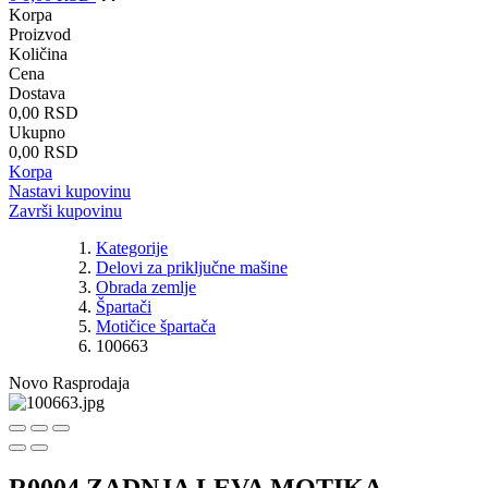
Korpa
Proizvod
Količina
Cena
Dostava
0,00 RSD
Ukupno
0,00 RSD
Korpa
Nastavi kupovinu
Završi kupovinu
Kategorije
Delovi za priključne mašine
Obrada zemlje
Špartači
Motičice špartača
100663
Novo
Rasprodaja
R0004 ZADNJA LEVA MOTIKA