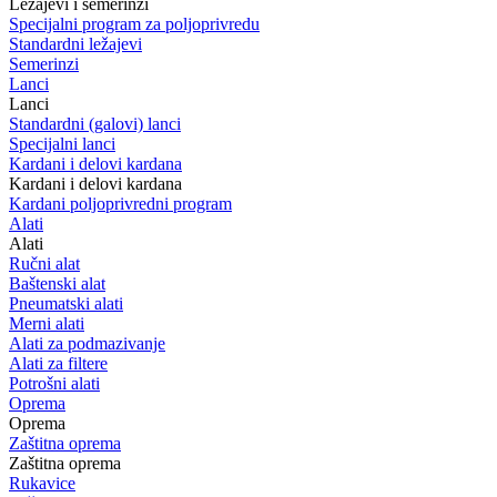
Ležajevi i semerinzi
Specijalni program za poljoprivredu
Standardni ležajevi
Semerinzi
Lanci
Lanci
Standardni (galovi) lanci
Specijalni lanci
Kardani i delovi kardana
Kardani i delovi kardana
Kardani poljoprivredni program
Alati
Alati
Ručni alat
Baštenski alat
Pneumatski alati
Merni alati
Alati za podmazivanje
Alati za filtere
Potrošni alati
Oprema
Oprema
Zaštitna oprema
Zaštitna oprema
Rukavice