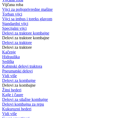
Vijčana roba
Vijci za poljoprivredne mašine
Torban vijci
Vijci sa imbus i toreks glavom
Standardni vijci
Specijalni vijci
Delovi za traktore kombajne
Delovi za traktore kombajne
Delovi za traktore
Delovi za traktore
Kačenje
Hidraulika
Sedišta
Kabinski delovi traktora
Pneumatski delovi
Vidi više
Delovi za kombajne
Delovi za kombajne
Žitni hederi
Kajle i čaure
Delovi za silažne kombajne
Delovi kombajna za repu
Kukuruzni hederi
Vidi više