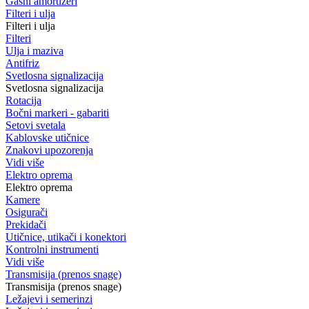
Gasni amortizeri
Filteri i ulja
Filteri i ulja
Filteri
Ulja i maziva
Antifriz
Svetlosna signalizacija
Svetlosna signalizacija
Rotacija
Bočni markeri - gabariti
Setovi svetala
Kablovske utičnice
Znakovi upozorenja
Vidi više
Elektro oprema
Elektro oprema
Kamere
Osigurači
Prekidači
Utičnice, utikači i konektori
Kontrolni instrumenti
Vidi više
Transmisija (prenos snage)
Transmisija (prenos snage)
Ležajevi i semerinzi