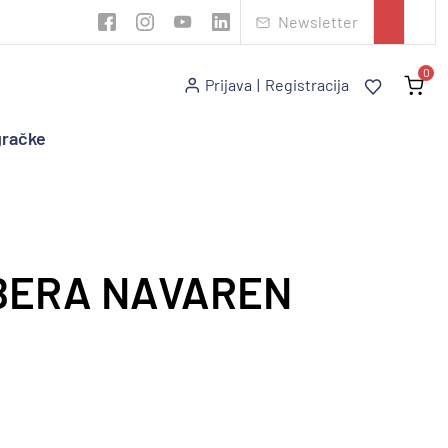
Newsletter
0
Prijava
|
Registracija
gračke
UBERA NAVAREN