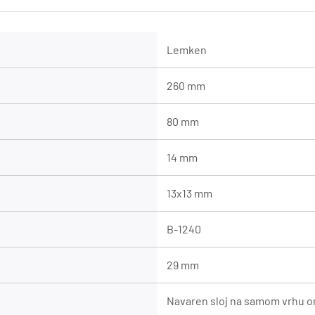
Lemken
260 mm
80 mm
14 mm
13x13 mm
B-1240
29 mm
Navaren sloj na samom vrhu o