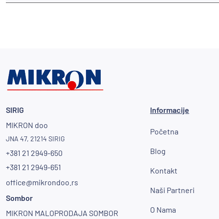
SIRIG
Informacije
MIKRON doo
Početna
JNA 47, 21214 SIRIG
Blog
+381 21 2949-650
+381 21 2949-651
Kontakt
office@mikrondoo.rs
Naši Partneri
Sombor
O Nama
MIKRON MALOPRODAJA SOMBOR