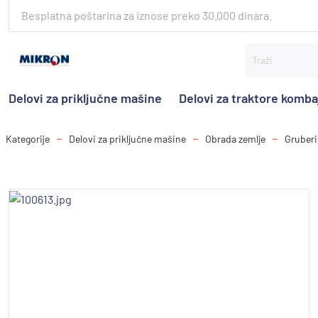
Besplatna poštarina za iznose preko 30.000 dinara.
Delovi za priključne mašine
Delovi za traktore komb
Kategorije
Delovi za priključne mašine
Obrada zemlje
Gruberi