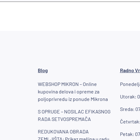
Blog
Radno V
WEBSHOP MIKRON – Online
Ponedelja
kupovina delova i opreme za
Utorak: 0
poljoprivredu iz ponude Mikrona
Sreda: 07
S OPRUGE – NOSILAC EFIKASNOG
RADA SETVOSPREMAČA
Četvrtak:
REDUKOVANA OBRADA
Petak: 07
ZEMLJIŠTA: Prikaz mašina u radu