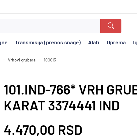
ajne
Transmisija (prenos snage)
Alati
Oprema
I
Vrhovi grubera
100613
101.IND-766* VRH GR
KARAT 3374441 IND
4.470,00 RSD