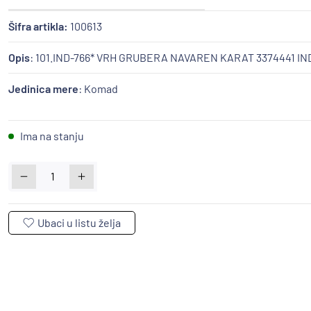
Šifra artikla:
100613
Opis
: 101.IND-766* VRH GRUBERA NAVAREN KARAT 3374441 IN
Jedinica mere
: Komad
Ima na stanju