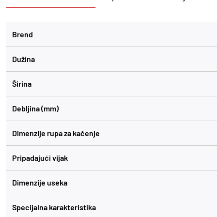
Brend
Dužina
Širina
Debljina (mm)
Dimenzije rupa za kačenje
Pripadajući vijak
Dimenzije useka
Specijalna karakteristika