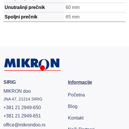
Unutrašnji prečnik
60 mm
Spoljni prečnik
65 mm
SIRIG
Informacije
MIKRON doo
Početna
JNA 47, 21214 SIRIG
Blog
+381 21 2949-650
+381 21 2949-651
Kontakt
office@mikrondoo.rs