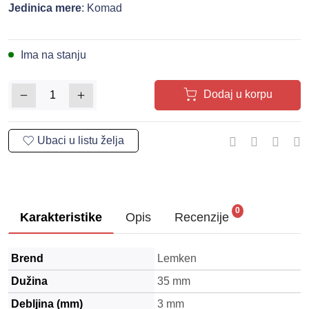
Jedinica mere
: Komad
Ima na stanju
Dodaj u korpu
0
Karakteristike
Opis
Recenzije
Brend
Lemken
Dužina
35 mm
Debljina (mm)
3 mm