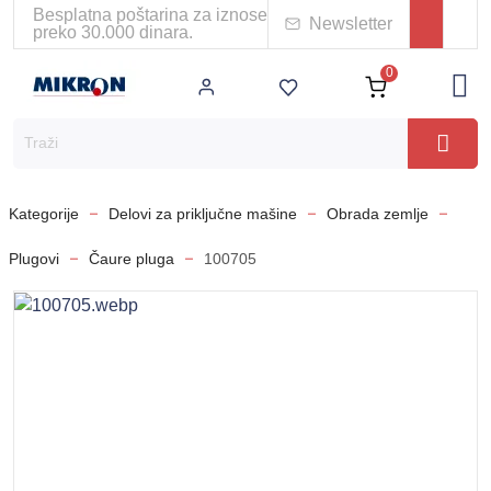
Besplatna poštarina za iznose
Newsletter
preko 30.000 dinara.
0
Kategorije
Delovi za priključne mašine
Obrada zemlje
Plugovi
Čaure pluga
100705