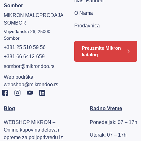
Naši Partneri
Sombor
O Nama
MIKRON MALOPRODAJA
SOMBOR
Prodavnica
Vojvođanska 26, 25000
Sombor
+381 25 510 59 56
Preuzmite Mikron
katalog
+381 66 6412-659
sombor@mikrondoo.rs
Web podrška:
webshop@mikrondoo.rs
Blog
Radno Vreme
WEBSHOP MIKRON –
Ponedeljak: 07 – 17h
Online kupovina delova i
Utorak: 07 – 17h
opreme za poljoprivredu iz