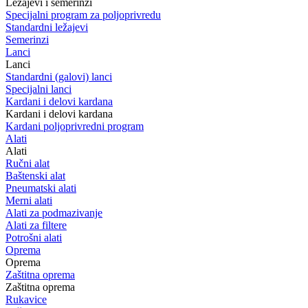
Ležajevi i semerinzi
Specijalni program za poljoprivredu
Standardni ležajevi
Semerinzi
Lanci
Lanci
Standardni (galovi) lanci
Specijalni lanci
Kardani i delovi kardana
Kardani i delovi kardana
Kardani poljoprivredni program
Alati
Alati
Ručni alat
Baštenski alat
Pneumatski alati
Merni alati
Alati za podmazivanje
Alati za filtere
Potrošni alati
Oprema
Oprema
Zaštitna oprema
Zaštitna oprema
Rukavice