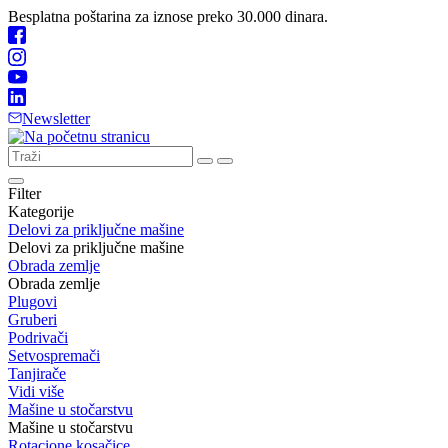
Besplatna poštarina za iznose preko 30.000 dinara.
Newsletter
Filter
Kategorije
Delovi za priključne mašine
Delovi za priključne mašine
Obrada zemlje
Obrada zemlje
Plugovi
Gruberi
Podrivači
Setvospremači
Tanjirače
Vidi više
Mašine u stočarstvu
Mašine u stočarstvu
Rotacione kosačice