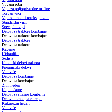
Vijčana roba
Vijci za poljoprivredne mašine
Torban vijci
Vijci sa imbus i toreks glavom
Standardni vijci
Specijalni vijci
Delovi za traktore kombajne
Delovi za traktore kombajne
Delovi za traktore
Delovi za traktore
Kačenje
Hidraulika
Sedišta
Kabinski delovi traktora
Pneumatski delovi
Vidi više
Delovi za kombajne
Delovi za kombajne
Žitni hederi
Kajle i čaure
Delovi za silažne kombajne
Delovi kombajna za repu
Kukuruzni hederi
Vidi više