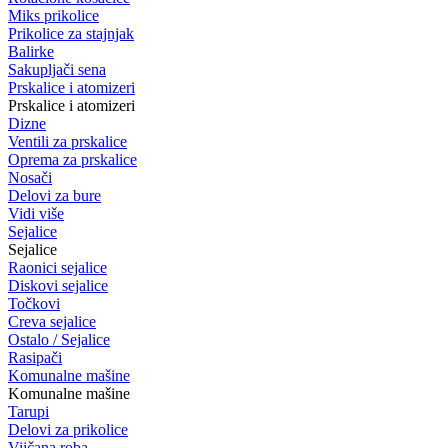
Miks prikolice
Prikolice za stajnjak
Balirke
Sakupljači sena
Prskalice i atomizeri
Prskalice i atomizeri
Dizne
Ventili za prskalice
Oprema za prskalice
Nosači
Delovi za bure
Vidi više
Sejalice
Sejalice
Raonici sejalice
Diskovi sejalice
Točkovi
Creva sejalice
Ostalo / Sejalice
Rasipači
Komunalne mašine
Komunalne mašine
Tarupi
Delovi za prikolice
Vijčana roba