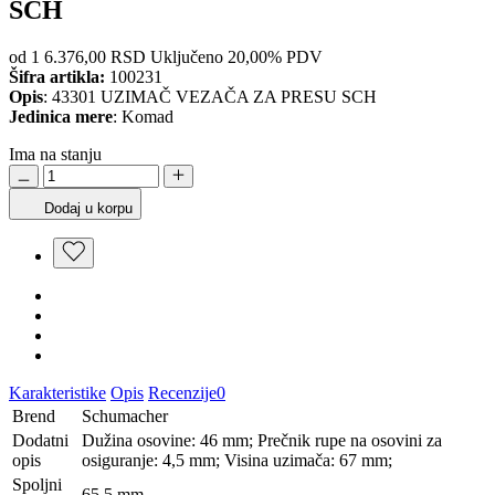
SCH
od 1
6.376,00 RSD
Uključeno 20,00% PDV
Šifra artikla:
100231
Opis
: 43301 UZIMAČ VEZAČA ZA PRESU SCH
Jedinica mere
: Komad
Ima na stanju
Dodaj u korpu
Karakteristike
Opis
Recenzije
0
Brend
Schumacher
Dodatni
Dužina osovine: 46 mm; Prečnik rupe na osovini za
opis
osiguranje: 4,5 mm; Visina uzimača: 67 mm;
Spoljni
65,5 mm