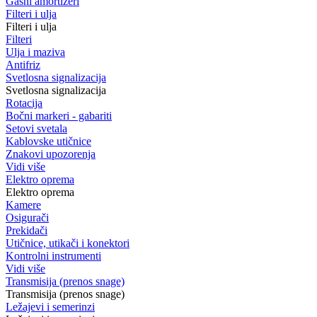
Gasni amortizeri
Filteri i ulja
Filteri i ulja
Filteri
Ulja i maziva
Antifriz
Svetlosna signalizacija
Svetlosna signalizacija
Rotacija
Bočni markeri - gabariti
Setovi svetala
Kablovske utičnice
Znakovi upozorenja
Vidi više
Elektro oprema
Elektro oprema
Kamere
Osigurači
Prekidači
Utičnice, utikači i konektori
Kontrolni instrumenti
Vidi više
Transmisija (prenos snage)
Transmisija (prenos snage)
Ležajevi i semerinzi