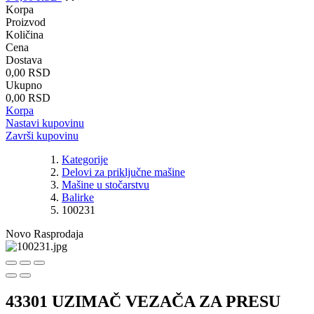
Korpa
Proizvod
Količina
Cena
Dostava
0,00 RSD
Ukupno
0,00 RSD
Korpa
Nastavi kupovinu
Završi kupovinu
Kategorije
Delovi za priključne mašine
Mašine u stočarstvu
Balirke
100231
Novo
Rasprodaja
43301 UZIMAČ VEZAČA ZA PRESU