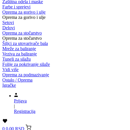
Zaštitna odela i maske
Farbe i sprejevi
Oprema za gorivo i ulje
Oprema za gorivo i ulje
Setovi
Delovi
Oprema za stočarstvo
Oprema za stočarstvo
Šiljci za utovarivače bala
Mreže za baliranje
Veziva za baliranje
Tuneli za silažu
Folije za pokrivanje silaže
Vidi više
Oprema za podmazivanje
Ostalo / Oprema
Igračke
Prijava
|
Registracija
0
0,00 RSD