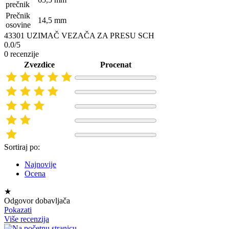
prečnik
Prečnik
14,5 mm
osovine
43301 UZIMAČ VEZAČA ZA PRESU SCH
0.0/5
0 recenzije
Zvezdice
Procenat
Sortiraj po:
Najnovije
Ocena
★
Odgovor dobavljača
Pokazati
Više recenzija