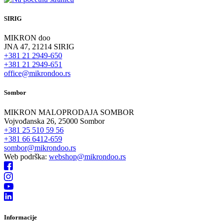
SIRIG
MIKRON doo
JNA 47, 21214 SIRIG
+381 21 2949-650
+381 21 2949-651
office@mikrondoo.rs
Sombor
MIKRON MALOPRODAJA SOMBOR
Vojvođanska 26, 25000 Sombor
+381 25 510 59 56
+381 66 6412-659
sombor@mikrondoo.rs
Web podrška:
webshop@mikrondoo.rs
Informacije