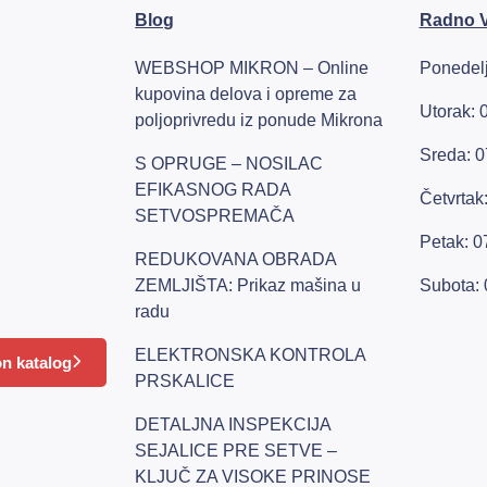
Blog
Radno 
WEBSHOP MIKRON – Online
Ponedelj
kupovina delova i opreme za
Utorak: 
poljoprivredu iz ponude Mikrona
Sreda: 0
S OPRUGE – NOSILAC
EFIKASNOG RADA
Četvrtak
SETVOSPREMAČA
Petak: 0
REDUKOVANA OBRADA
ZEMLJIŠTA: Prikaz mašina u
Subota: 
radu
ELEKTRONSKA KONTROLA
n katalog
PRSKALICE
DETALJNA INSPEKCIJA
SEJALICE PRE SETVE –
KLJUČ ZA VISOKE PRINOSE