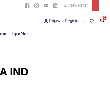
Newsletter
0
Prijava
|
Registracija
ema
Igračke
A IND