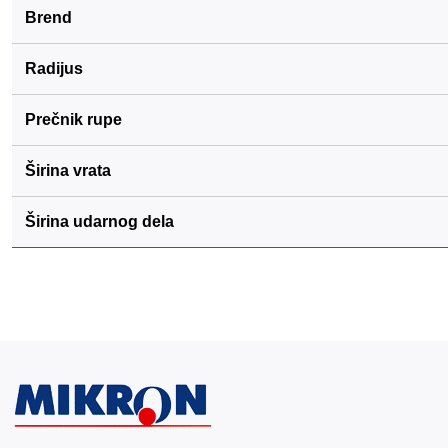
Brend
Radijus
Prečnik rupe
Širina vrata
Širina udarnog dela