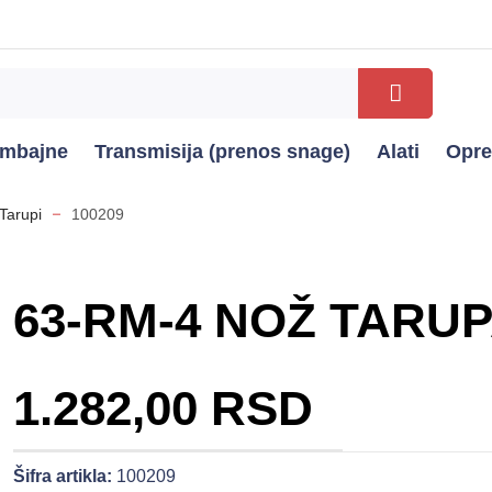
kombajne
Transmisija (prenos snage)
Alati
Opr
Tarupi
100209
63-RM-4 NOŽ TARUP
1.282,00 RSD
Šifra artikla:
100209