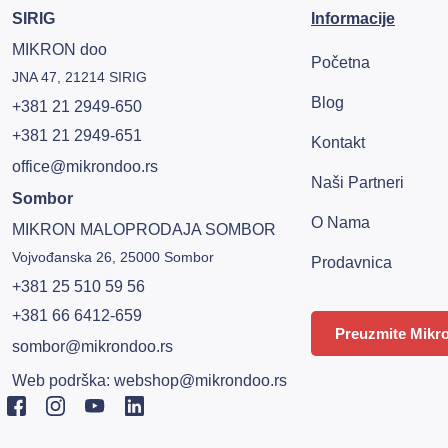
SIRIG
Informacije
MIKRON doo
Početna
JNA 47, 21214 SIRIG
Blog
+381 21 2949-650
+381 21 2949-651
Kontakt
office@mikrondoo.rs
Naši Partneri
Sombor
O Nama
MIKRON MALOPRODAJA SOMBOR
Vojvođanska 26, 25000 Sombor
Prodavnica
+381 25 510 59 56
+381 66 6412-659
Preuzmite Mikro
sombor@mikrondoo.rs
Web podrška:
webshop@mikrondoo.rs