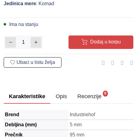
Jedinica mere
: Komad
Ima na stanju
Dodaj u korpu
0
Karakteristike
Opis
Recenzije
Brend
Industriehof
Debljina (mm)
5 mm
Prečnik
95 mm