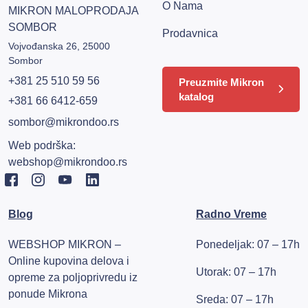
O Nama
MIKRON MALOPRODAJA
SOMBOR
Prodavnica
Vojvođanska 26, 25000
Sombor
+381 25 510 59 56
Preuzmite Mikron
katalog
+381 66 6412-659
sombor@mikrondoo.rs
Web podrška:
webshop@mikrondoo.rs
Blog
Radno Vreme
WEBSHOP MIKRON –
Ponedeljak: 07 – 17h
Online kupovina delova i
Utorak: 07 – 17h
opreme za poljoprivredu iz
ponude Mikrona
Sreda: 07 – 17h