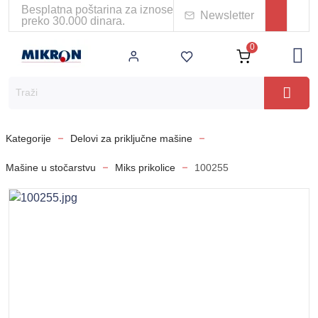
Besplatna poštarina za iznose
Newsletter
preko 30.000 dinara.
0
Kategorije
Delovi za priključne mašine
Mašine u stočarstvu
Miks prikolice
100255