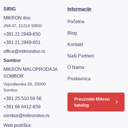
SIRIG
Informacije
MIKRON doo
Početna
JNA 47, 21214 SIRIG
Blog
+381 21 2949-650
+381 21 2949-651
Kontakt
office@mikrondoo.rs
Naši Partneri
Sombor
O Nama
MIKRON MALOPRODAJA
SOMBOR
Prodavnica
Vojvođanska 26, 25000
Sombor
+381 25 510 59 56
Preuzmite Mikron
katalog
+381 66 6412-659
sombor@mikrondoo.rs
Web podrška: