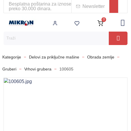
Besplatna poštarina za iznose
Newsletter
preko 30.000 dinara.
0
Kategorije
Delovi za priključne mašine
Obrada zemlje
Gruberi
Vrhovi grubera
100605