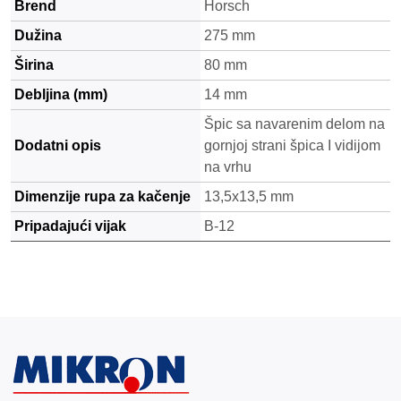
Brend
Horsch
Dužina
275 mm
Širina
80 mm
Debljina (mm)
14 mm
Špic sa navarenim delom na
Dodatni opis
gornjoj strani špica I vidijom
na vrhu
Dimenzije rupa za kačenje
13,5x13,5 mm
Pripadajući vijak
B-12