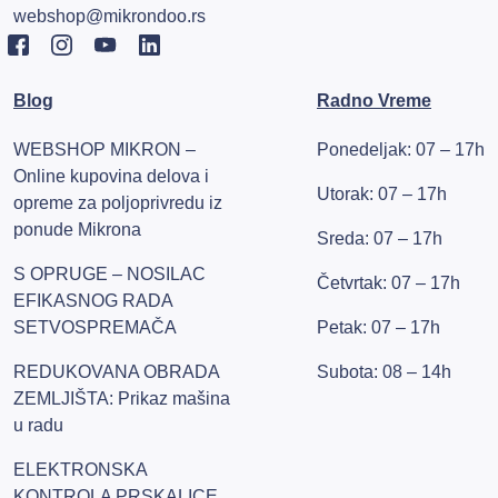
webshop@mikrondoo.rs
Blog
Radno Vreme
WEBSHOP MIKRON –
Ponedeljak: 07 – 17h
Online kupovina delova i
Utorak: 07 – 17h
opreme za poljoprivredu iz
ponude Mikrona
Sreda: 07 – 17h
S OPRUGE – NOSILAC
Četvrtak: 07 – 17h
EFIKASNOG RADA
SETVOSPREMAČA
Petak: 07 – 17h
REDUKOVANA OBRADA
Subota: 08 – 14h
ZEMLJIŠTA: Prikaz mašina
u radu
ELEKTRONSKA
KONTROLA PRSKALICE