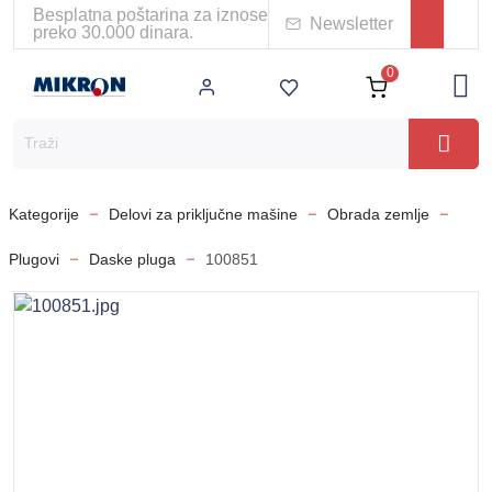
Besplatna poštarina za iznose
Newsletter
preko 30.000 dinara.
0
Kategorije
Delovi za priključne mašine
Obrada zemlje
Plugovi
Daske pluga
100851