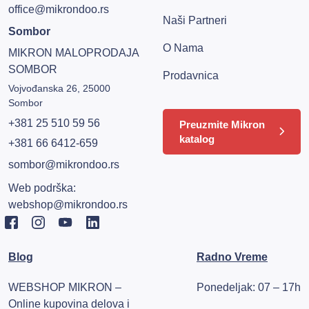
office@mikrondoo.rs
Naši Partneri
Sombor
O Nama
MIKRON MALOPRODAJA
SOMBOR
Prodavnica
Vojvođanska 26, 25000
Sombor
+381 25 510 59 56
Preuzmite Mikron
katalog
+381 66 6412-659
sombor@mikrondoo.rs
Web podrška:
webshop@mikrondoo.rs
Blog
Radno Vreme
WEBSHOP MIKRON –
Ponedeljak: 07 – 17h
Online kupovina delova i