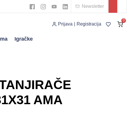
Newsletter
0
Prijava
|
Registracija
ema
Igračke
 TANJIRAČE
31X31 AMA