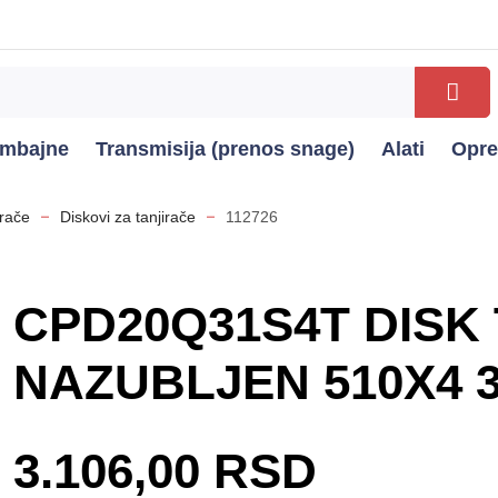
kombajne
Transmisija (prenos snage)
Alati
Opr
irače
Diskovi za tanjirače
112726
CPD20Q31S4T DISK
NAZUBLJEN 510X4 
3.106,00 RSD