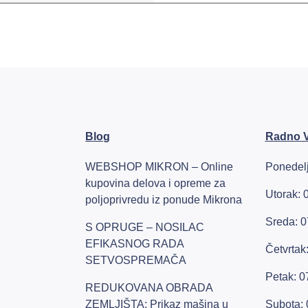
Blog
Radno 
WEBSHOP MIKRON – Online
Ponedelj
kupovina delova i opreme za
Utorak: 
poljoprivredu iz ponude Mikrona
Sreda: 0
S OPRUGE – NOSILAC
EFIKASNOG RADA
Četvrtak
SETVOSPREMAČA
Petak: 0
REDUKOVANA OBRADA
ZEMLJIŠTA: Prikaz mašina u
Subota: 