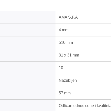
AMA S.P.A
4 mm
510 mm
31 x 31 mm
10
Nazubljen
57 mm
Odličan odnos cene i kvaliteta