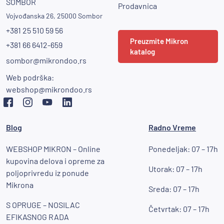
SOMBOR
Prodavnica
Vojvođanska 26, 25000 Sombor
+381 25 510 59 56
Preuzmite Mikron
+381 66 6412-659
katalog
sombor@mikrondoo.rs
Web podrška:
webshop@mikrondoo.rs
Blog
Radno Vreme
WEBSHOP MIKRON – Online
Ponedeljak: 07 – 17h
kupovina delova i opreme za
Utorak: 07 – 17h
poljoprivredu iz ponude
Mikrona
Sreda: 07 – 17h
S OPRUGE – NOSILAC
Četvrtak: 07 – 17h
EFIKASNOG RADA