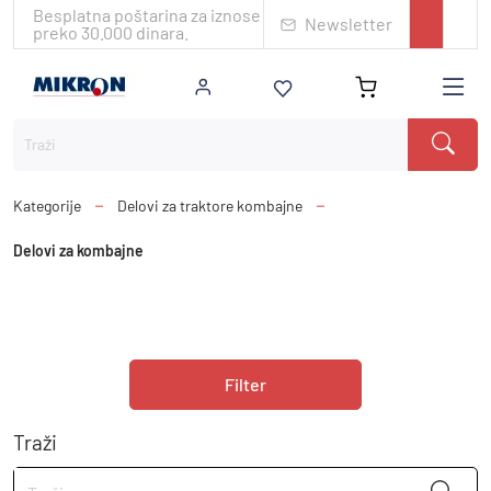
Besplatna poštarina za iznose
Newsletter
preko 30.000 dinara.
Kategorije
Delovi za traktore kombajne
Delovi za kombajne
Filter
Traži