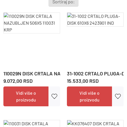
Sortiraj po:
Cena
Sačuvaj
110029N DISK CRTALA NAZUBLJEN 506X5 110031 KRP
31-1002 CRTALO PLUGA-DI
9.072,00 RSD
15.533,00 RSD
Filter
Vidi više o
Vidi više o
proizvodu
proizvodu