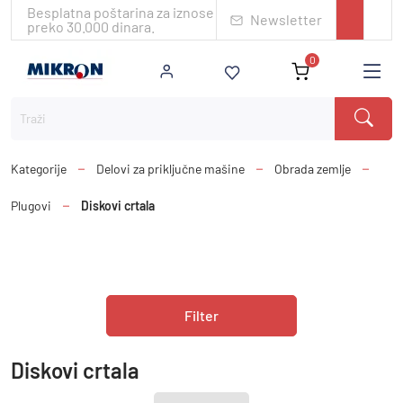
Besplatna poštarina za iznose
Newsletter
preko 30.000 dinara.
0
Kategorije
Delovi za priključne mašine
Obrada zemlje
Plugovi
Diskovi crtala
Filter
Traži
Diskovi crtala