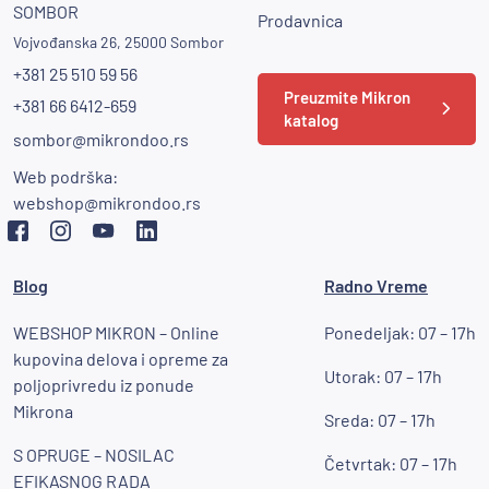
SOMBOR
Prodavnica
Vojvođanska 26, 25000 Sombor
+381 25 510 59 56
Preuzmite Mikron
+381 66 6412-659
katalog
sombor@mikrondoo.rs
Web podrška:
webshop@mikrondoo.rs
Blog
Radno Vreme
WEBSHOP MIKRON – Online
Ponedeljak: 07 – 17h
kupovina delova i opreme za
Utorak: 07 – 17h
poljoprivredu iz ponude
Mikrona
Sreda: 07 – 17h
S OPRUGE – NOSILAC
Četvrtak: 07 – 17h
EFIKASNOG RADA