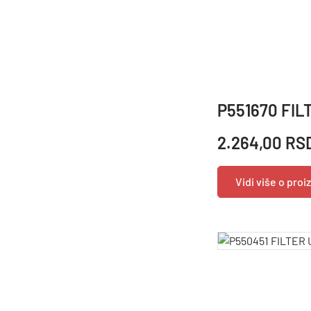
P551670 FIL
2.264,00 RS
Vidi više o pro