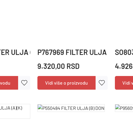
TER ULJA (B) DON
P767969 FILTER ULJA (B) DON
SO803
9.320,00 RSD
4.926
izvodu
Vidi više o proizvodu
Vidi 