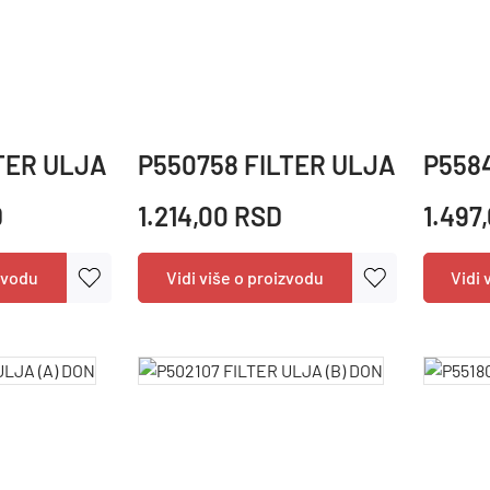
TER ULJA (B) DON
P550758 FILTER ULJA (B) DO
P5584
D
1.214,00 RSD
1.497
izvodu
Vidi više o proizvodu
Vidi 