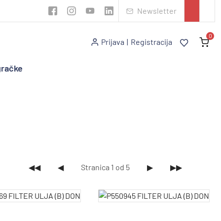
Newsletter
0
Prijava
|
Registracija
gračke
◀◀
◀
Stranica 1 od 5
▶
▶▶