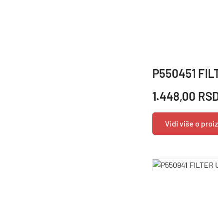
P550451 FIL
1.448,00 RS
Vidi više o pro