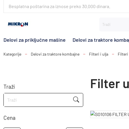
Besplatna poštarina za iznose preko 30.000 dinara.
Delovi za priključne mašine
Delovi za traktore komb
Kategorije
Delovi za traktore kombajne
Filteri i ulja
Filteri
Filter u
Traži
Cena