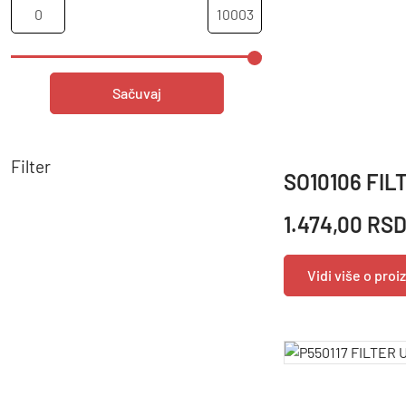
Sačuvaj
Filter
SO10106 FIL
1.474,00 RS
Vidi više o pro