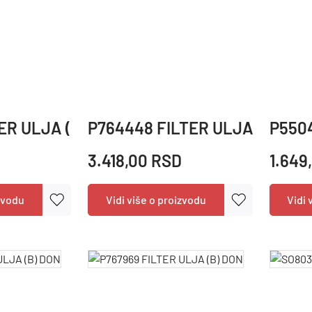
ER ULJA (A) SF
P764448 FILTER ULJA (A)(K) 
P5504
3.418,00 RSD
1.649
izvodu
Vidi više o proizvodu
Vidi 