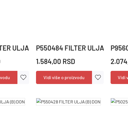
TER ULJA (A)(K) DON
P550484 FILTER ULJA (B) DO
P9560
D
1.584,00 RSD
2.074
izvodu
Vidi više o proizvodu
Vidi 