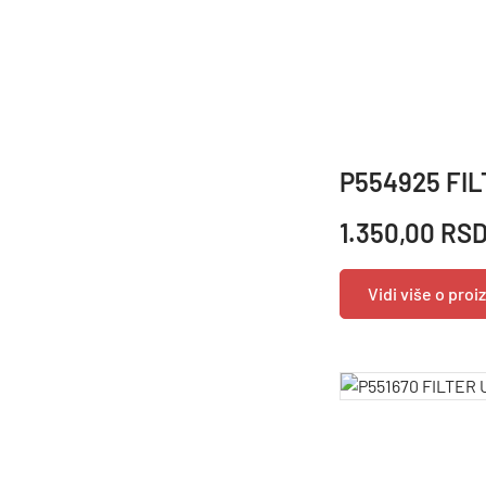
P554925 FIL
1.350,00 RS
Vidi više o pro