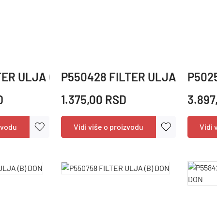
TER ULJA (B) DON
P550428 FILTER ULJA (B) DO
P5025
D
1.375,00 RSD
3.897
izvodu
Vidi više o proizvodu
Vidi 