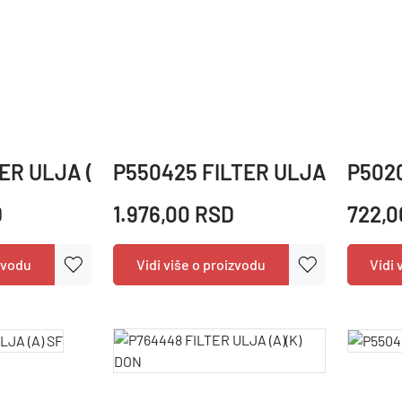
TER ULJA (B) DON
P550425 FILTER ULJA (B) DO
P5020
D
1.976,00 RSD
722,0
izvodu
Vidi više o proizvodu
Vidi 