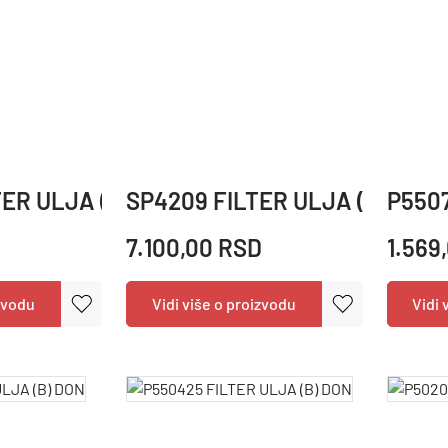
TER ULJA (A) HFI
SP4209 FILTER ULJA (B) SF
P5507
D
7.100,00 RSD
1.569
izvodu
Vidi više o proizvodu
Vidi 