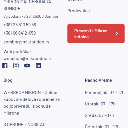
MIKRON MALOPRODAJA
SOMBOR
Prodavnica
Vojvođanska 26, 25000 Sombor
+381 25 510 59 56
Preuzmite Mikron
+381 66 6412-659
katalog
sombor@mikrondoo.rs
Web podrška:
webshop@mikrondoo.rs
Blog
Radno Vreme
WEBSHOP MIKRON – Online
Ponedeljak: 07 – 17h
kupovina delova i opreme za
Utorak: 07 – 17h
poljoprivredu iz ponude
Mikrona
Sreda: 07 – 17h
S OPRUGE – NOSILAC
Četvrtak: 07 – 17h