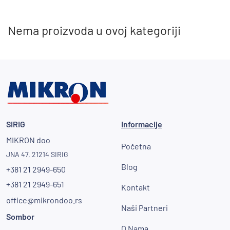
Nema proizvoda u ovoj kategoriji
Cena
Sačuvaj
SIRIG
Informacije
MIKRON doo
Filter
Početna
JNA 47, 21214 SIRIG
Blog
+381 21 2949-650
+381 21 2949-651
Kontakt
office@mikrondoo.rs
Naši Partneri
Sombor
O Nama