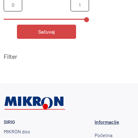
Sačuvaj
Filter
SIRIG
Informacije
MIKRON doo
Početna