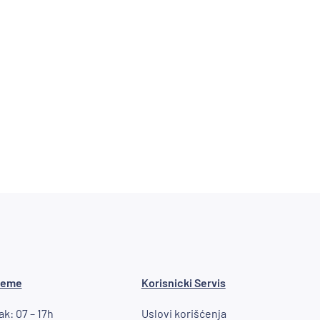
reme
Korisnicki Servis
k: 07 – 17h
Uslovi korišćenja