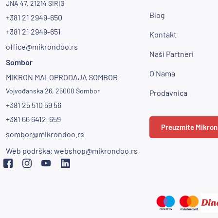
JNA 47, 21214 SIRIG
Blog
+381 21 2949-650
+381 21 2949-651
Kontakt
office@mikrondoo.rs
Naši Partneri
Sombor
O Nama
MIKRON MALOPRODAJA SOMBOR
Vojvođanska 26, 25000 Sombor
Prodavnica
+381 25 510 59 56
+381 66 6412-659
Preuzmite Mikron
sombor@mikrondoo.rs
Web podrška:
webshop@mikrondoo.rs