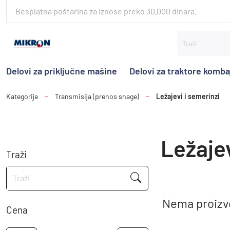
Besplatna poštarina za iznose preko 30.000 dinara.
Delovi za priključne mašine
Delovi za traktore komb
Kategorije
Transmisija (prenos snage)
Ležajevi i semerinzi
Ležajev
Traži
Nema proizvo
Cena