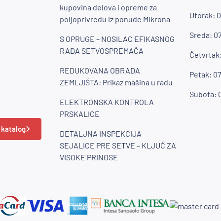
kupovina delova i opreme za
Utorak: 0
poljoprivredu iz ponude Mikrona
Sreda: 07
S OPRUGE – NOSILAC EFIKASNOG
RADA SETVOSPREMAČA
Četvrtak:
REDUKOVANA OBRADA
Petak: 07
ZEMLJIŠTA: Prikaz mašina u radu
Subota: 0
ELEKTRONSKA KONTROLA
PRSKALICE
 katalog
DETALJNA INSPEKCIJA
SEJALICE PRE SETVE – KLJUČ ZA
VISOKE PRINOSE