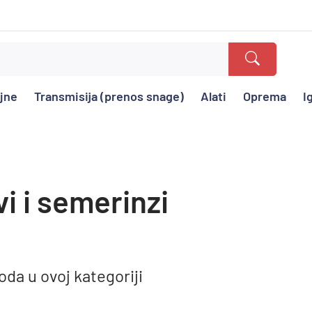
ajne
Transmisija (prenos snage)
Alati
Oprema
I
i i semerinzi
da u ovoj kategoriji