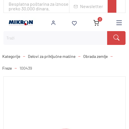
Besplatna poštarina za iznose
Newsletter
preko 30.000 dinara.
0
Kategorije
Delovi za priključne mašine
Obrada zemlje
Freze
100439