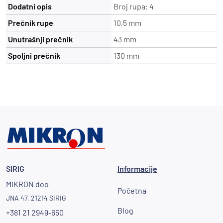
Dodatni opis
Broj rupa: 4
Prečnik rupe
10,5 mm
Unutrašnji prečnik
43 mm
Spoljni prečnik
130 mm
SIRIG
Informacije
MIKRON doo
Početna
JNA 47, 21214 SIRIG
Blog
+381 21 2949-650