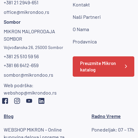
+381 21 2949-651
Kontakt
office@mikrondoo.rs
Naši Partneri
Sombor
O Nama
MIKRON MALOPRODAJA
SOMBOR
Prodavnica
Vojvođanska 26, 25000 Sombor
+381 25 510 59 56
Preuzmite Mikron
+381 66 6412-659
katalog
sombor@mikrondoo.rs
Web podrška:
webshop@mikrondoo.rs
Blog
Radno Vreme
WEBSHOP MIKRON – Online
Ponedeljak: 07 – 17h
kupovina delova i opreme za