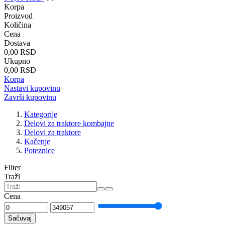
Korpa
Proizvod
Količina
Cena
Dostava
0,00 RSD
Ukupno
0,00 RSD
Korpa
Nastavi kupovinu
Završi kupovinu
Kategorije
Delovi za traktore kombajne
Delovi za traktore
Kačenje
Poteznice
Filter
Traži
Cena
Sačuvaj