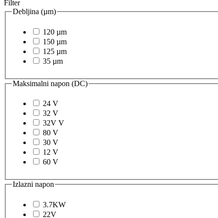
Filter
Debljina (µm)
120 µm
150 µm
125 µm
35 µm
Maksimalni napon (DC)
24 V
32 V
32V V
80 V
30 V
12 V
60 V
Izlazni napon
3.7KW
22V