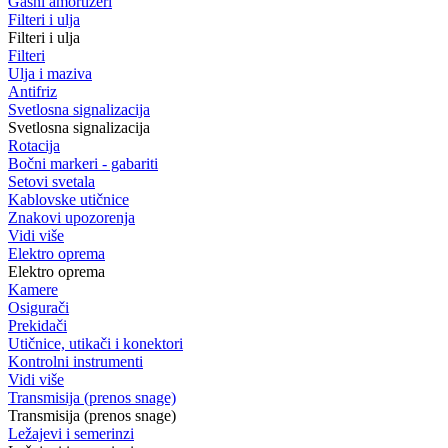
Gasni amortizeri
Filteri i ulja
Filteri i ulja
Filteri
Ulja i maziva
Antifriz
Svetlosna signalizacija
Svetlosna signalizacija
Rotacija
Bočni markeri - gabariti
Setovi svetala
Kablovske utičnice
Znakovi upozorenja
Vidi više
Elektro oprema
Elektro oprema
Kamere
Osigurači
Prekidači
Utičnice, utikači i konektori
Kontrolni instrumenti
Vidi više
Transmisija (prenos snage)
Transmisija (prenos snage)
Ležajevi i semerinzi