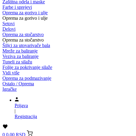
Zaštitna odela i maske
Farbe i sprejevi
Oprema za gorivo i ulje
Oprema za gorivo i ulje
Setovi
Delovi
Oprema za stočarstvo
Oprema za stočarstvo
Šiljci za utovarivače bala
Mreže za baliranje
Veziva za baliranje
Tuneli za silažu
Folije za pokrivanje silaže
Vidi više
Oprema za podmazivanje
Ostalo / Oprema
Igračke
Prijava
|
Registracija
0
0,00 RSD