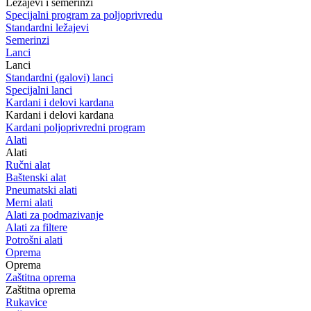
Ležajevi i semerinzi
Specijalni program za poljoprivredu
Standardni ležajevi
Semerinzi
Lanci
Lanci
Standardni (galovi) lanci
Specijalni lanci
Kardani i delovi kardana
Kardani i delovi kardana
Kardani poljoprivredni program
Alati
Alati
Ručni alat
Baštenski alat
Pneumatski alati
Merni alati
Alati za podmazivanje
Alati za filtere
Potrošni alati
Oprema
Oprema
Zaštitna oprema
Zaštitna oprema
Rukavice