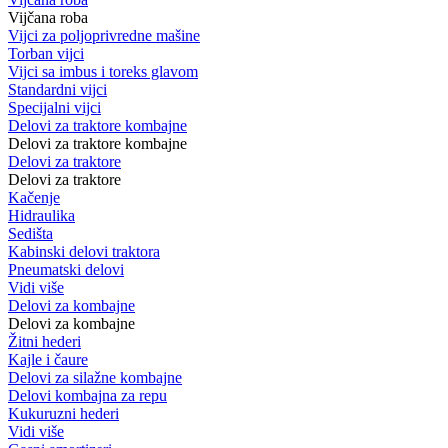
Vijčana roba
Vijci za poljoprivredne mašine
Torban vijci
Vijci sa imbus i toreks glavom
Standardni vijci
Specijalni vijci
Delovi za traktore kombajne
Delovi za traktore kombajne
Delovi za traktore
Delovi za traktore
Kačenje
Hidraulika
Sedišta
Kabinski delovi traktora
Pneumatski delovi
Vidi više
Delovi za kombajne
Delovi za kombajne
Žitni hederi
Kajle i čaure
Delovi za silažne kombajne
Delovi kombajna za repu
Kukuruzni hederi
Vidi više