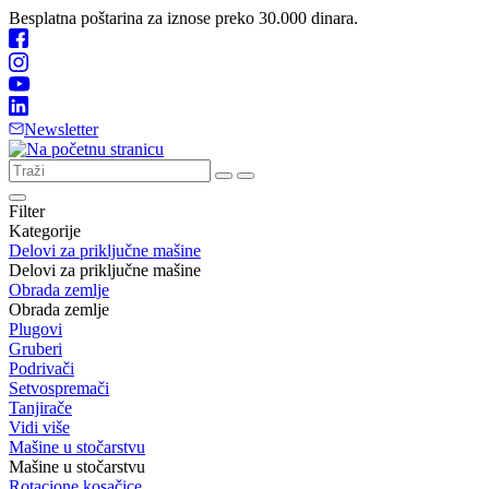
Besplatna poštarina za iznose preko 30.000 dinara.
Newsletter
Filter
Kategorije
Delovi za priključne mašine
Delovi za priključne mašine
Obrada zemlje
Obrada zemlje
Plugovi
Gruberi
Podrivači
Setvospremači
Tanjirače
Vidi više
Mašine u stočarstvu
Mašine u stočarstvu
Rotacione kosačice