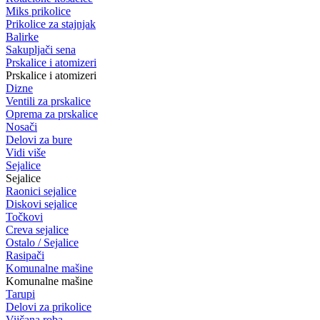
Miks prikolice
Prikolice za stajnjak
Balirke
Sakupljači sena
Prskalice i atomizeri
Prskalice i atomizeri
Dizne
Ventili za prskalice
Oprema za prskalice
Nosači
Delovi za bure
Vidi više
Sejalice
Sejalice
Raonici sejalice
Diskovi sejalice
Točkovi
Creva sejalice
Ostalo / Sejalice
Rasipači
Komunalne mašine
Komunalne mašine
Tarupi
Delovi za prikolice
Vijčana roba