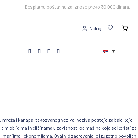
Besplatna poštarina za iznose preko 30.000 dinara.
Nalog
idu mreža i kanapa, takozvanog veziva. Veziva postoje za bale koje
čitim oblicima i veličinama u zavisnosti od mašine koja se koristi za
 na imanjima i ekonomijama. Ovaj vid zagrevanja je izuzetno povoljan