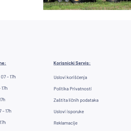
me:
Korisnicki Servis:
 07 – 17h
Uslovi korišćenja
 17h
Politika Privatnosti
17h
Zaštita ličnih podataka
 – 17h
Uslovi isporuke
 17h
Reklamacije