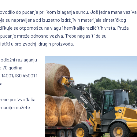
e dovodilo do pucanja prilikom izlaganja suncu. Još jedna mana veziva
oja su napravljena od izuzetno izdržljivih materijala sintetičkog
likuje se otpornošću na vlagu i hemikalije različitih vrsta. Pruža
 pucanje mreže odnosno veziva. Treba naglasiti da su
stiti u proizvodnji drugih proizvoda.
podložni razlaganju
o 70 godina
 14001, ISO 45001 i
a.
otrebe proizvođača
formacije možete