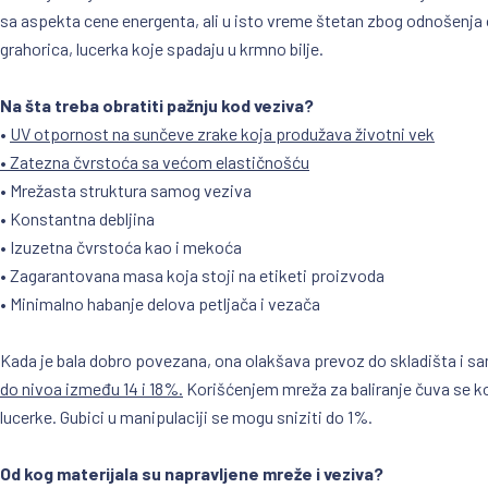
sa aspekta cene energenta, ali u isto vreme štetan zbog odnošenja 
grahorica, lucerka koje spadaju u krmno bilje.
Na šta treba obratiti pažnju kod veziva?
•
UV otpornost na sunčeve zrake koja produžava životni vek
•
Zatezna čvrstoća sa većom elastičnošću
• Mrežasta struktura samog veziva
• Konstantna debljina
• Izuzetna čvrstoća kao i mekoća
• Zagarantovana masa koja stoji na etiketi proizvoda
• Minimalno habanje delova petljača i vezača
Kada je bala dobro povezana, ona olakšava prevoz do skladišta i sam
do nivoa između 14 i 18%.
Korišćenjem mreža za baliranje čuva se kom
lucerke. Gubici u manipulaciji se mogu sniziti do 1%.
Od kog materijala su napravljene mreže i veziva?