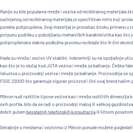
Ranije su bile popularne mreže i veziva od recikliranog materijala š
sačinjenog od recikliranog materijala je specifičnan miris koji privla
porekla polipropilena. Ovaj materijal je pronašao široku primenu u ra
potpunu podršku u poboljšanju mehaničkih karakteristika kao što j
polipropilenska vlakna podložna procesu reciklaže što ih čini ekolo
Kada su mreža i vezivo UV stabilni, tolerantniji su na spoljašnje uti
kao što je to slučaj kod JUTA veziva i mreža za baliranje. Češka f
iskustva u proizvodnji veziva i mreža za baliranje. Proizvodnja se s
FSSC 22000 što garantuje siguran proizvod i čini ovaj brend našim 
Mikron nudi različite tipove veziva kao i mreža različitih dimenzij
svih profila, bilo da se radi o proizvodnji malog ili velikog gazdins
dobiti putem
besplatnih telefonskih konsultacija
ili ličnom posetom
Detaljnije o mrežama i vezivima iz Mikron ponude možete pogledati