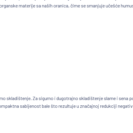
organske materije sa naših oranica, čime se smanjuje učešće humusa
o skladištenje. Za sigurno i dugotrajno skladištenje slame i sena po
paktna sabijenost bale što rezultuje u značajnoj redukciji negativni