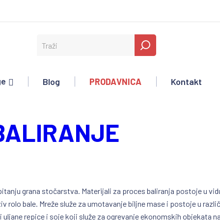
ge
Blog
PRODAVNICA
Kontakt
 BALIRANJE
pitanju grana stočarstva. Materijali za proces baliranja postoje u v
iv rolo bale. Mreže služe za umotavanje biljne mase i postoje u razli
taci uljane repice i soje koji služe za ogrevanje ekonomskih objekata