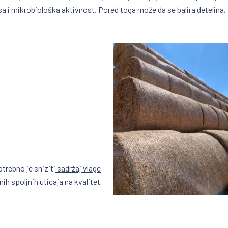
 i mikrobiološka aktivnost. Pored toga može da se balira detelina,
trebno je sniziti
sadržaj vlage
h spoljnih uticaja na kvalitet