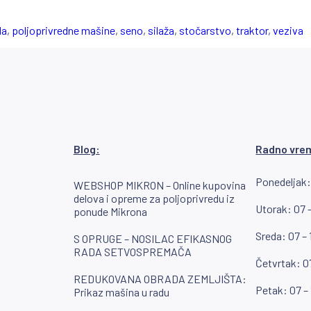
da
,
poljoprivredne mašine
,
seno
,
silaža
,
stočarstvo
,
traktor
,
veziva
Blog:
Radno vre
Ponedeljak:
WEBSHOP MIKRON – Online kupovina
delova i opreme za poljoprivredu iz
Utorak: 07 –
ponude Mikrona
Sreda: 07 – 
S OPRUGE – NOSILAC EFIKASNOG
RADA SETVOSPREMAČA
Četvrtak: 07
REDUKOVANA OBRADA ZEMLJIŠTA:
Petak: 07 –
Prikaz mašina u radu