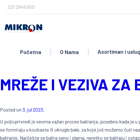
Skip
021 2949 650
to
content
seno
Asortiman i uslu
Početna
O Nama
MREŽE I VEZIVA ZA
Posted on
3. jul 2023.
U poljoprivredi je veoma važan proces baliranja, posebno kada je u 
se formiraju u kockaste ili okrugle bale, za koje još možemo čuti naz
baliranje. Najčešće se balira seno i slama, neretko se baliraju i os