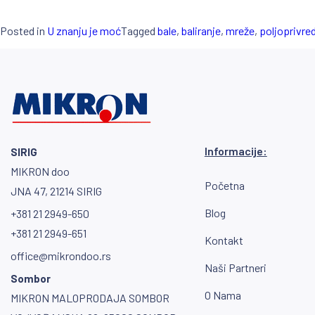
Posted in
U znanju je moć
Tagged
bale
,
baliranje
,
mreže
,
poljoprivre
Informacije:
SIRIG
MIKRON doo
Početna
JNA 47, 21214 SIRIG
Blog
+381 21 2949-650
+381 21 2949-651
Kontakt
office@mikrondoo.rs
Naši Partneri
Sombor
O Nama
MIKRON MALOPRODAJA SOMBOR