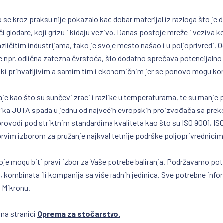
to se kroz praksu nije pokazalo kao dobar materijal iz razloga što j
či glodare, koji grizu i kidaju vezivo. Danas postoje mreže i veziva k
zličitim industrijama, tako je svoje mesto našao i u poljoprivredi. Od
e npr. odlična zatezna čvrstoća, što dodatno sprečava potencijalno
ški prihvatljivim a samim tim i ekonomičnim jer se ponovo mogu kori
caje kao što su sunčevi zraci i razlike u temperaturama, te su manje 
abrika JUTA spada u jednu od najvećih evropskih proizvođača sa prek
provodi pod striktnim standardima kvaliteta kao što su IS0 9001, IS0
prvim izborom za pružanje najkvalitetnije podrške poljoprivrednicim
a koje mogu biti pravi izbor za Vaše potrebe baliranja. Podržavamo p
tva, kombinata ili kompanija sa više radnih jedinica. Sve potrebne in
 Mikronu.
 na stranici
Oprema za stočarstvo.