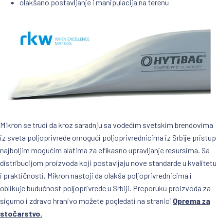
olakšano postavljanje i manipulacija na terenu
Mikron se trudi da kroz saradnju sa vodećim svetskim brendovima
iz sveta poljoprivrede omogući poljoprivrednicima iz Srbije pristup
najboljim mogućim alatima za efikasno upravljanje resursima. Sa
distribucijom proizvoda koji postavljaju nove standarde u kvalitetu
i praktičnosti, Mikron nastoji da olakša poljoprivrednicima i
oblikuje budućnost poljoprivrede u Srbiji. Preporuku proizvoda za
sigurno i zdravo hranivo možete pogledati na stranici
Oprema za
stočarstvo.