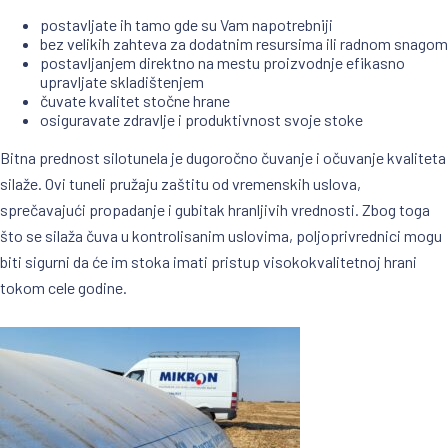
postavljate ih tamo gde su Vam napotrebniji
bez velikih zahteva za dodatnim resursima ili radnom snagom
postavljanjem direktno na mestu proizvodnje efikasno
upravljate skladištenjem
čuvate kvalitet stočne hrane
osiguravate zdravlje i produktivnost svoje stoke
Bitna prednost silotunela je dugoročno čuvanje i očuvanje kvaliteta
silaže. Ovi tuneli pružaju zaštitu od vremenskih uslova,
sprečavajući propadanje i gubitak hranljivih vrednosti. Zbog toga
što se silaža čuva u kontrolisanim uslovima, poljoprivrednici mogu
biti sigurni da će im stoka imati pristup visokokvalitetnoj hrani
tokom cele godine.