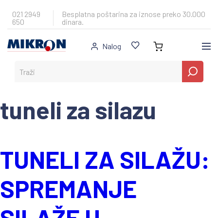
Skip
to
021 2949
Besplatna poštarina za iznose preko 30.000
650
dinara.
content
Nalog
tuneli za silazu
TUNELI ZA SILAŽU:
SPREMANJE
SILAŽE U