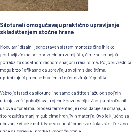
Silotuneli omogućavaju praktično upravljanje
skladištenjem stočne hrane
Modularni dizajn i jednostavan sistem montaže čine ih lako
postavljivim na poljoprivrednom zemljištu, čime se smanjuje
potreba za dodatnom radnom snagom i resursima. Poljoprivrednici
mogu brzo i efikasno da upravljaju svojim skladištima,
optimizujući procese hranjenja i minimizirajući gubitke.
Važno je istaći da silotuneli ne samo da štite silažu od spoljnih
uticaja, već i poboljšavaju njenu konzervaciju. Zbog kontrolisanih
uslova u tunelima, procesi fermentacije i oksidacije se smanjuju,
što rezultira manjim gubicima hranljivih materija. Ovo je ključno za
očuvanje visoke nutritivne vrednosti hrane za stoku, što direktno
utiče na zdravlje i produktivnost životinja.