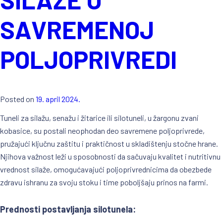
SAVREMENOJ
POLJOPRIVREDI
Posted on
19. april 2024.
Tuneli za silažu, senažu i žitarice ili silotuneli, u žargonu zvani
kobasice, su postali neophodan deo savremene poljoprivrede,
pružajući ključnu zaštitu i praktičnost u skladištenju stočne hrane.
Njihova važnost leži u sposobnosti da sačuvaju kvalitet i nutritivnu
vrednost silaže, omogućavajući poljoprivrednicima da obezbede
zdravu ishranu za svoju stoku i time poboljšaju prinos na farmi.
Prednosti postavljanja silotunela: