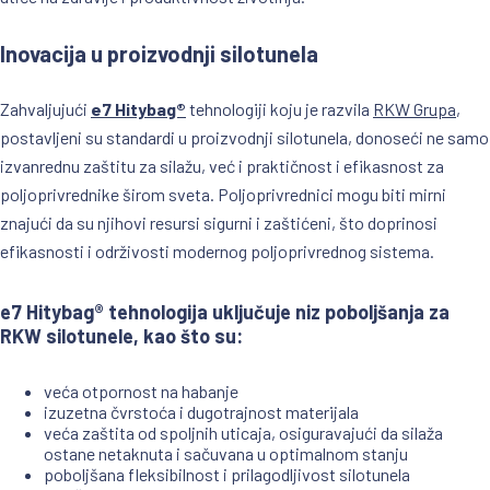
Inovacija u proizvodnji silotunela
Zahvaljujući
e7 Hitybag®
tehnologiji koju je razvila
RKW Grupa
,
postavljeni su standardi u proizvodnji silotunela, donoseći ne samo
izvanrednu zaštitu za silažu, već i praktičnost i efikasnost za
poljoprivrednike širom sveta. Poljoprivrednici mogu biti mirni
znajući da su njihovi resursi sigurni i zaštićeni, što doprinosi
efikasnosti i održivosti modernog poljoprivrednog sistema.
e7 Hitybag® tehnologija uključuje niz poboljšanja za
RKW silotunele, kao što su:
veća otpornost na habanje
izuzetna čvrstoća i dugotrajnost materijala
veća zaštita od spoljnih uticaja, osiguravajući da silaža
ostane netaknuta i sačuvana u optimalnom stanju
poboljšana fleksibilnost i prilagodljivost silotunela