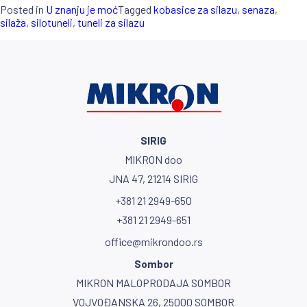
Posted in
U znanju je moć
Tagged
kobasice za silazu
,
senaza
,
silaža
,
silotuneli
,
tuneli za silazu
SIRIG
MIKRON doo
JNA 47, 21214 SIRIG
+381 21 2949-650
+381 21 2949-651
office@mikrondoo.rs
Sombor
MIKRON MALOPRODAJA SOMBOR
VOJVOĐANSKA 26, 25000 SOMBOR