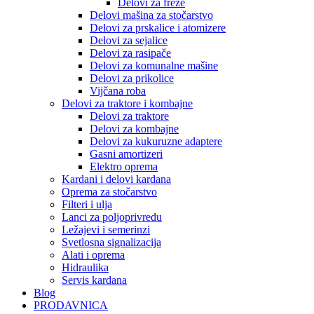
Delovi za freze
Delovi mašina za stočarstvo
Delovi za prskalice i atomizere
Delovi za sejalice
Delovi za rasipače
Delovi za komunalne mašine
Delovi za prikolice
Vijčana roba
Delovi za traktore i kombajne
Delovi za traktore
Delovi za kombajne
Delovi za kukuruzne adaptere
Gasni amortizeri
Elektro oprema
Kardani i delovi kardana
Oprema za stočarstvo
Filteri i ulja
Lanci za poljoprivredu
Ležajevi i semerinzi
Svetlosna signalizacija
Alati i oprema
Hidraulika
Servis kardana
Blog
PRODAVNICA