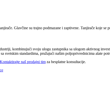
tanjirače. Glavčine su trajno podmazane i zaptivene. Tanjirače koje s
dustriji, kombinujući svoju ulogu zastupnika sa ulogom aktivnog invest
 sa svetskim standardima, pružajući našim poljoprivrednicima alate p
Kontaktirajte naš prodajni tim
za besplatne konsultacije.
ice