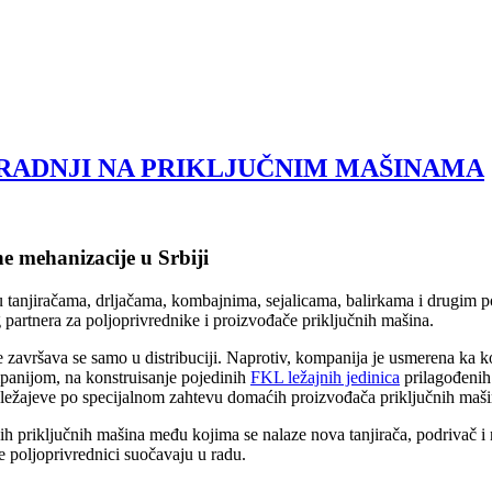
GRADNJI NA PRIKLJUČNIM MAŠINAMA
e mehanizacije u Srbiji
 u tanjiračama, drljačama, kombajnima, sejalicama, balirkama i drugim
artnera za poljoprivrednike i proizvođače priključnih mašina.
 završava se samo u distribuciji. Naprotiv, kompanija je usmerena ka k
mpanijom, na konstruisanje pojedinih
FKL ležajnih jedinica
prilagođenih
o ležajeve po specijalnom zahtevu domaćih proizvođača priključnih maš
priključnih mašina među kojima se nalaze nova tanjirača, podrivač i n
e poljoprivrednici suočavaju u radu.