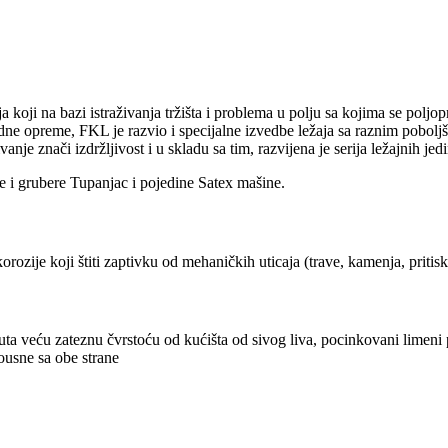
koji na bazi istraživanja tržišta i problema u polju sa kojima se polj
e opreme, FKL je razvio i specijalne izvedbe ležaja sa raznim poboljša
tivanje znači izdržljivost i u skladu sa tim, razvijena je serija ležajn
e i grubere Tupanjac i pojedine Satex mašine.
rozije koji štiti zaptivku od mehaničkih uticaja (trave, kamenja, pritis
ta veću zateznu čvrstoću od kućišta od sivog liva, pocinkovani limeni p
nousne sa obe strane