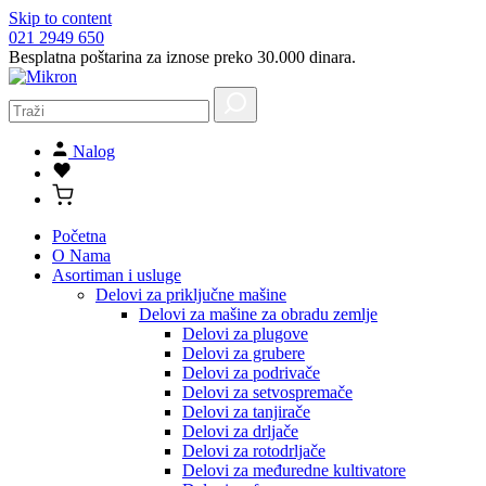
Skip to content
021 2949 650
Besplatna poštarina za iznose preko 30.000 dinara.
Nalog
Početna
O Nama
Asortiman i usluge
Delovi za priključne mašine
Delovi za mašine za obradu zemlje
Delovi za plugove
Delovi za grubere
Delovi za podrivače
Delovi za setvospremače
Delovi za tanjirače
Delovi za drljače
Delovi za rotodrljače
Delovi za međuredne kultivatore