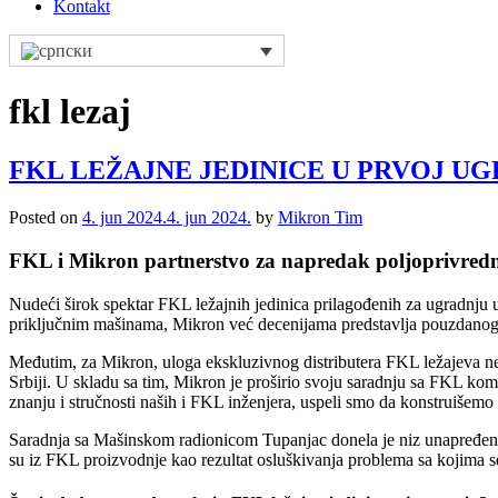
Kontakt
fkl lezaj
FKL LEŽAJNE JEDINICE U PRVOJ U
Posted on
4. jun 2024.
4. jun 2024.
by
Mikron Tim
FKL i Mikron partnerstvo za napredak poljoprivredn
Nudeći širok spektar FKL ležajnih jedinica prilagođenih za ugradnju
priključnim mašinama, Mikron već decenijama predstavlja pouzdanog p
Međutim, za Mikron, uloga ekskluzivnog distributera FKL ležajeva ne
Srbiji. U skladu sa tim, Mikron je proširio svoju saradnju sa FKL ko
znanju i stručnosti naših i FKL inženjera, uspeli smo da konstruišem
Saradnja sa Mašinskom radionicom Tupanjac donela je niz unapređenih 
su iz FKL proizvodnje kao rezultat osluškivanja problema sa kojima s