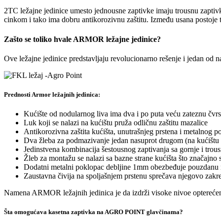
2TC ležajne jedinice umesto jednousne zaptivke imaju trousnu zaptivk
cinkom i tako ima dobru antikorozivnu zaštitu. Između usana postoje t
Zašto se toliko hvale ARMOR ležajne jedinice?
Ove ležajne jedinice predstavljaju revolucionarno rešenje i jedan od 
Prednosti Armor ležajnih jedinica:
Kućište od nodularnog liva ima dva i po puta veću zateznu čvrs
Luk koji se nalazi na kućištu pruža odličnu zaštitu mazalice
Antikorozivna zaštita kućišta, unutrašnjeg prstena i metalnog p
Dva žleba za podmazivanje jedan nasuprot drugom (na kućištu 
Jedinstvena kombinacija šestousnog zaptivanja sa gornje i trous
Žleb za montažu se nalazi sa bazne strane kućišta što značajno 
Dodatni metalni poklopac debljine 1mm obezbeđuje pouzdanu 
Zaustavna čivija na spoljašnjem prstenu sprečava njegovo zakret
Namena ARMOR ležajnih jedinica je da izdrži visoke nivoe opterećenja
Šta omogućava kasetna zaptivka na AGRO POINT glavčinama?