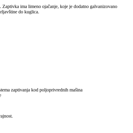
a. Zaptivka ima limeno ojačanje, koje je dodatno galvanizovano
ljavštine do kuglica.
sistema zaptivanja kod poljoprivrednih mašina
e
ajnost.