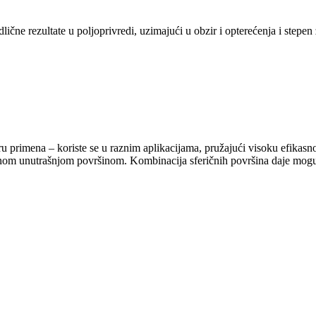
dlične rezultate u poljoprivredi, uzimajući u obzir i opterećenja i st
u primena – koriste se u raznim aplikacijama, pružajući visoku efikasno
ričnom unutrašnjom površinom. Kombinacija sferičnih površina daje mogu