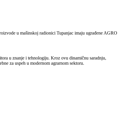
e proizvode u mašinskoj radionici Tupanjac imaju ugrađene AGRO
itora u znanje i tehnologiju. Kroz ovu dinamičnu saradnju,
otrebne za uspeh u modernom agrarnom sektoru.