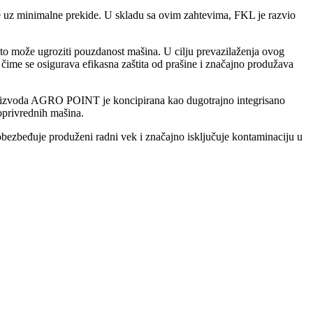
je uz minimalne prekide. U skladu sa ovim zahtevima, FKL je razvio
 što može ugroziti pouzdanost mašina. U cilju prevazilaženja ovog
e se osigurava efikasna zaštita od prašine i značajno produžava
 proizvoda AGRO POINT je koncipirana kao dugotrajno integrisano
oprivrednih mašina.
obezbeđuje produženi radni vek i značajno isključuje kontaminaciju u