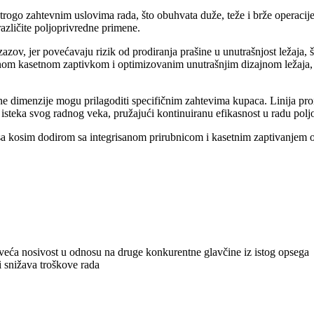
trogo zahtevnim uslovima rada, što obuhvata duže, teže i brže operaci
različite poljoprivredne primene.
zazov, jer povećavaju rizik od prodiranja prašine u unutrašnjost ležaja,
kasetnom zaptivkom i optimizovanim unutrašnjim dizajnom ležaja, čim
dbene dimenzije mogu prilagoditi specifičnim zahtevima kupaca. Linija
isteka svog radnog veka, pružajući kontinuiranu efikasnost u radu polj
 sa kosim dodirom sa integrisanom prirubnicom i kasetnim zaptivanjem 
veća nosivost u odnosu na druge konkurentne glavčine iz istog opsega
i snižava troškove rada