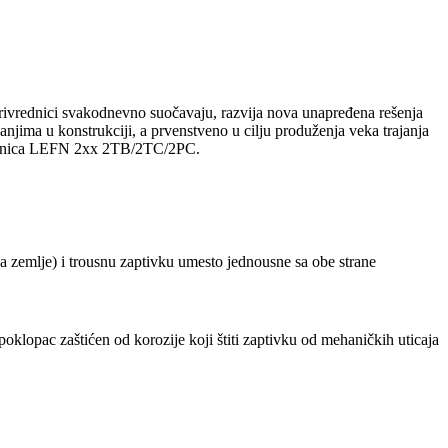
oprivrednici svakodnevno suočavaju, razvija nova unapređena rešenja
njima u konstrukciji, a prvenstveno u cilju produženja veka trajanja
ih jedinica LEFN 2xx 2TB/2TC/2PC.
ka zemlje) i trousnu zaptivku umesto jednousne sa obe strane
oklopac zaštićen od korozije koji štiti zaptivku od mehaničkih uticaja