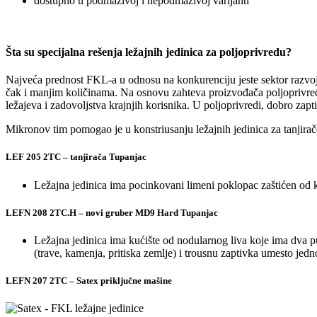
dostupno u podmazivoj i nepodmazivoj varijanti
Šta su specijalna rešenja ležajnih jedinica za poljoprivredu?
Najveća prednost FKL-a u odnosu na konkurenciju jeste sektor razvoja 
čak i manjim količinama. Na osnovu zahteva proizvođača poljoprivredn
ležajeva i zadovoljstva krajnjih korisnika. U poljoprivredi, dobro zap
Mikronov tim pomogao je u konstriusanju ležajnih jedinica za tanjirač
LEF 205 2TC – tanjirača Tupanjac
Ležajna jedinica ima pocinkovani limeni poklopac zaštićen od ko
LEFN 208 2TC.H – novi gruber MD9 Hard Tupanjac
Ležajna jedinica ima kućište od nodularnog liva koje ima dva pu
(trave, kamenja, pritiska zemlje) i trousnu zaptivka umesto jed
LEFN 207 2TC – Satex priključne mašine