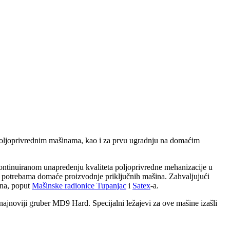
 poljoprivrednim mašinama, kao i za prvu ugradnju na domaćim
ontinuiranom unapređenju kvaliteta poljoprivredne mehanizacije u
 potrebama domaće proizvodnje priključnih mašina. Zahvaljujući
ina, poput
Mašinske radionice Tupanjac
i
Satex
-a.
ajnoviji gruber MD9 Hard. Specijalni ležajevi za ove mašine izašli