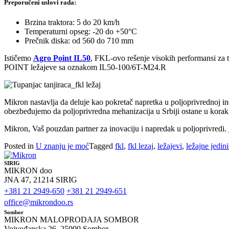
Preporučeni uslovi rada:
Brzina traktora: 5 do 20 km/h
Temperaturni opseg: -20 do +50°C
Prečnik diska: od 560 do 710 mm
Ističemo
Agro Point IL50
, FKL-ovo rešenje visokih performansi za 
POINT ležajeve sa oznakom IL50-100/6T-M24.R
Mikron nastavlja da deluje kao pokretač napretka u poljoprivrednoj in
obezbeđujemo da poljoprivredna mehanizacija u Srbiji ostane u korak
Mikron, Vaš pouzdan partner za inovaciju i napredak u poljoprivredi.
Posted in
U znanju je moć
Tagged
fkl
,
fkl lezaj
,
ležajevi
,
ležajne jedin
SIRIG
MIKRON doo
JNA 47, 21214 SIRIG
+381 21 2949-650
+381 21 2949-651
office@mikrondoo.rs
Sombor
MIKRON MALOPRODAJA SOMBOR
Vojvođanska 26, 25000 Sombor