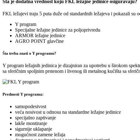
Šta je dodatna vrednost koju FKL ležajne jedinice osiguravaju?
FKL ležajevi traju 5 puta duže od standardnih ležajeva i pokazali su o
Y program
Specijalne ležajne jedinice za poljoprivredu
ARMOR ležajne jedinice
AGRO POINT glavčine
Šta treba znati o Y programu?
Y program ležajnih jedinica je dizajniran za upotrebu u širokom spektr
sa sferičnim spoljnim prstenom i livenog ili metalnog kućišta sa sfe
Prednosti Y programa:
samopodesivost
veća nosivost u odnosu na standardne ležajne jedinice
specijalno zaptivanje
lakše montiranje
sigurnije uklapanje
mogućnost zamene ležaja