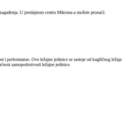
epen zagađenja. U prodajnom centru Mikrona-a možete pronaći:
st i performanse. Ove ležajne jedinice se sastoje od kugličnog ležaja
ćnost samopodesivosti ležajne jedinice.