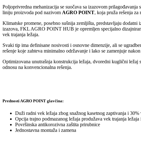
Poljoprivredna mehanizacija se suočava sa izazovom prilagođavanja s
liniju proizvoda pod nazivom
AGRO POINT
, koja pruža rešenja za 
Klimatske promene, posebno sušnija zemljišta, predstavljaju dodatni i
izazova, FKL AGRO POINT HUB je opremljen specijalno dizajniranom 
vek trajanja ležaja.
Svaki tip ima definisane nosivosti i osnovne dimenzije, ali se ugra
rešenje koje zahteva minimalno održavanje i lako se zamenjuje nakon 
Optimizovana unutrašnja konstrukcija ležaja, dvoredni kuglični ležaj
odnosu na konvenciona
lna rešenja.
Prednosti AGRO POINT glavčina:
Duži radni vek ležaja zbog snažnog kasetnog zaptivanja i 30% 
Opcija trajno podmazanog ležaja produžava vek trajanja ležaja 
Površinska antikorozivna zaštita prirubnice
Jednostavna montaža i zamena