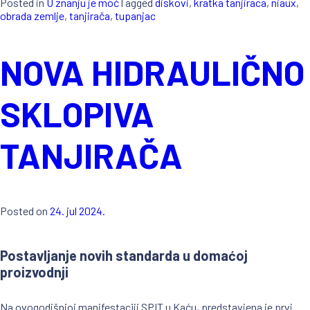
Posted in
U znanju je moć
Tagged
diskovi
,
kratka tanjiraca
,
niaux
,
ODRŽAVANJE
obrada zemlje
,
tanjirača
,
tupanjac
PLUGA
I
NOVA HIDRAULIČNO
NJEGOVIH
DELOVA
–
SKLOPIVA
TEMELJ
EFIKASNOG
TANJIRAČA
I
EKONOMIČNOG
ORANJA“
Posted on
24. jul 2024.
Postavljanje novih standarda u domaćoj
proizvodnji
Na ovogodišnjoj manifestaciji SPIT u Kaću, predstavjena je prvi