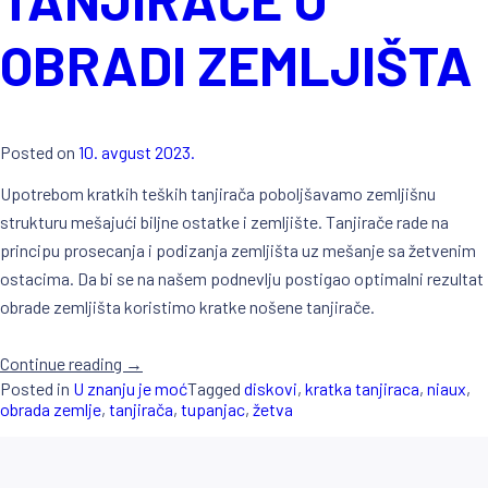
OBRADI ZEMLJIŠTA
Posted on
10. avgust 2023.
Upotrebom kratkih teških tanjirača poboljšavamo zemljišnu
strukturu mešajući biljne ostatke i zemljište. Tanjirače rade na
principu prosecanja i podizanja zemljišta uz mešanje sa žetvenim
ostacima. Da bi se na našem podnevlju postigao optimalni rezultat
obrade zemljišta koristimo kratke nošene tanjirače.
Continue reading
„PREDNOSTI
→
Posted in
U znanju je moć
Tagged
diskovi
,
kratka tanjiraca
,
niaux
,
KRATKE
obrada zemlje
,
tanjirača
,
tupanjac
,
žetva
NOŠENE
TANJIRAČE
U