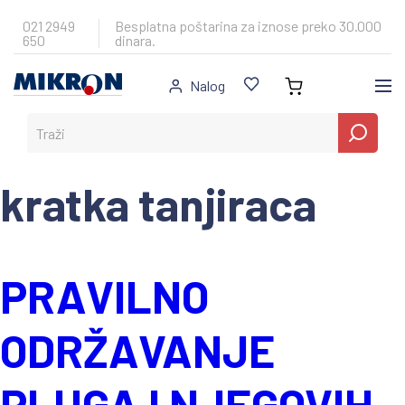
Skip
to
021 2949
Besplatna poštarina za iznose preko 30.000
650
dinara.
content
Nalog
kratka tanjiraca
PRAVILNO
ODRŽAVANJE
PLUGA I NJEGOVIH