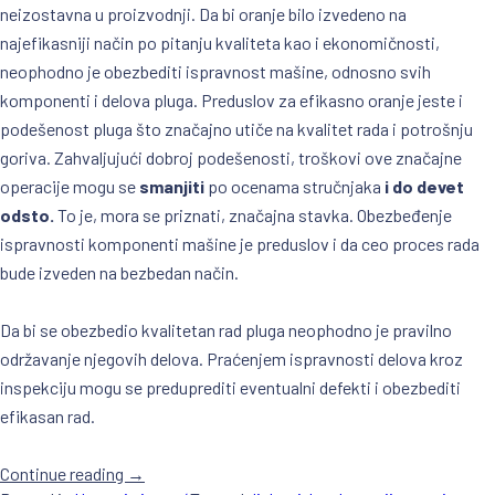
neizostavna u proizvodnji. Da bi oranje bilo izvedeno na
najefikasniji način po pitanju kvaliteta kao i ekonomičnosti,
neophodno je obezbediti ispravnost mašine, odnosno svih
komponenti i delova pluga. Preduslov za efikasno oranje jeste i
podešenost pluga što značajno utiče na kvalitet rada i potrošnju
goriva. Zahvaljujući dobroj podešenosti, troškovi ove značajne
operacije mogu se
smanjiti
po ocenama stručnjaka
i do devet
odsto.
To je, mora se priznati, značajna stavka. Obezbeđenje
ispravnosti komponenti mašine je preduslov i da ceo proces rada
bude izveden na bezbedan način.
Da bi se obezbedio kvalitetan rad pluga neophodno je pravilno
održavanje njegovih delova. Praćenjem ispravnosti delova kroz
inspekciju mogu se preduprediti eventualni defekti i obezbediti
efikasan rad.
Continue reading
„PRAVILNO
→