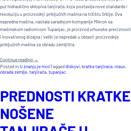
put hidraulično sklopiva tanjirača, koja postavlja nove standarde i
revoluciju u proizvodnji priključnih mašina na tržištu Srbije. Ova
napredna mašina, nastala saradnjom kompanije Mikron sa
mašinskom radionicom Tupanjac, je proizvod vrhunske preciznosti
i inovativnog dizajna i veliki je napredak u oblasti proizvodnje
priključnih mašina za obradu zemljišta.
Continue reading
„NOVA
→
Posted in
U znanju je moć
Tagged
diskovi
,
kratka tanjiraca
,
niaux
,
HIDRAULIČNO
obrada zemlje
,
tanjirača
,
tupanjac
SKLOPIVA
TANJIRAČA“
PREDNOSTI KRATKE
NOŠENE
TANJIRAČE U