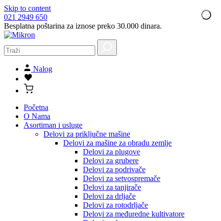
Skip to content
021 2949 650
Besplatna poštarina za iznose preko 30.000 dinara.
Nalog
Početna
O Nama
Asortiman i usluge
Delovi za priključne mašine
Delovi za mašine za obradu zemlje
Delovi za plugove
Delovi za grubere
Delovi za podrivače
Delovi za setvospremače
Delovi za tanjirače
Delovi za drljače
Delovi za rotodrljače
Delovi za međuredne kultivatore