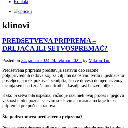
Kontakt
klinovi
PREDSETVENA PRIPREMA –
DRLJAČA ILI SETVOSPREMAČ?
Posted on
24. januar 2024.
24. februar 2025.
by
Mikron Tim
Predsetvena priprema predstavlja sastavni deo sezone
poljoprivrednih radova koji za cilj ima da ostvari tvrdu i ujednačenu
posteljicu, a mek pokrivač zemljišta, što će dovesti do ujednačenog
nicanja semena i značajno uticati na kasniji rast i razvoj biljke.
Kako bi setva bila uspešna, važno je razumeti ovaj proces i njegovu
važnost i biti upoznat sa svim sredstvima i mašinama koje treba
pripremiti pre početka radova.
Šta podrazumeva predsetvena priprema?
Predsetvena priprema radi se nakon osnovne obrade zemlje i radovi