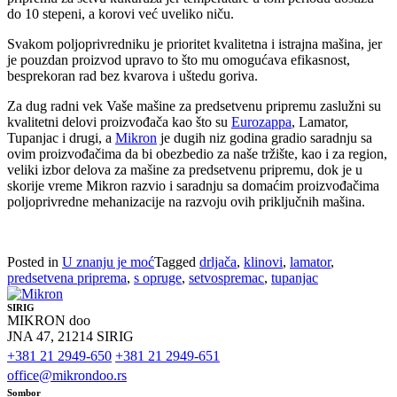
do 10 stepeni, a korovi već uveliko niču.
Svakom poljoprivredniku je prioritet kvalitetna i istrajna mašina, jer
je pouzdan proizvod upravo to što mu omogućava efikasnost,
besprekoran rad bez kvarova i uštedu goriva.
Za dug radni vek Vaše mašine za predsetvenu pripremu zaslužni su
kvalitetni delovi proizvođača kao što su
Eurozappa
, Lamator,
Tupanjac i drugi, a
Mikron
je dugih niz godina gradio saradnju sa
ovim proizvođačima da bi obezbedio za naše tržište, kao i za region,
veliki izbor delova za mašine za predsetvenu pripremu, dok je u
skorije vreme Mikron razvio i saradnju sa domaćim proizvođačima
poljoprivredne mehanizacije na razvoju ovih priključnih mašina.
Posted in
U znanju je moć
Tagged
drljača
,
klinovi
,
lamator
,
predsetvena priprema
,
s opruge
,
setvospremac
,
tupanjac
SIRIG
MIKRON doo
JNA 47, 21214 SIRIG
+381 21 2949-650
+381 21 2949-651
office@mikrondoo.rs
Sombor