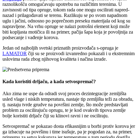
raznolikošću omogućavaju upotrebu na različitim terenima. U
zavisnosti od tipa opruge, tokom rada one mogu oscilirati napred-
nazad i prilagođavati se terenu. Razlikuju se po svom napadnom
uglu i jačini, odnosno po poprečnom preseku materijala od kog su
napravljene. Na vrhu opruge se nalazi potrošni element koji može
biti kopljasta mo
tičica ili na primer, pačija šapa koja je povoljnija za
podsecanje i vađenje korova.
Jedan od najboljih svetski priznatih proizvođača s-opruga je
LAMATOR
čiji su se proizvodi izvanredno pokazali i u ekstremnim
uslovima rada zbog njihovog kvaliteta i načina izrade.
Kada koristiti drljaču, a kada setvospremač?
Ako zima ne uspe da odradi svoj proces dezintegracije zemljišta
usled vlage i niskih temperatura, nastaje tip zemljišta teži za obradu,
tj. nastaju tvrde grudve na površini zemlje, što može predstavljati
problem za oscilirajuću oprugu, te je kod ovakvih tipova zemlje
bolje koristiti drljače čiji su klinovi ravni i ne osciliraju.
Setvospremač se pokazao dosta efikasnijim u borbi protiv korova jer
ga izbacuje na površinu i time isušuje, pa je pogodan za, na primer,
pripremu za setvu kukuruza jer temperature u tom periodu dostižu