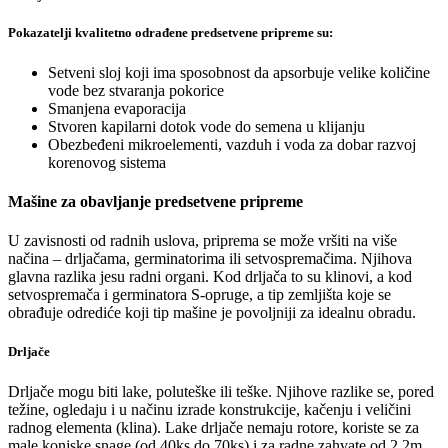
Pokazatelji kvalitetno odrađene predsetvene pripreme su:
Setveni sloj koji ima sposobnost da apsorbuje velike količine
vode bez stvaranja pokorice
Smanjena evaporacija
Stvoren kapilarni dotok vode do semena u klijanju
Obezbeđeni mikroelementi, vazduh i voda za dobar razvoj
korenovog sistema
Mašine za obavljanje predsetvene pripreme
U zavisnosti od radnih uslova, priprema se može vršiti na više
načina – drljačama, germinatorima ili setvospremačima. Njihova
glavna razlika jesu radni organi. Kod drljača to su klinovi, a kod
setvospremača i germinatora S-opruge, a tip zemljišta koje se
obrađuje odrediće koji tip mašine je povoljniji za idealnu obradu.
Drljače
Drljače mogu biti lake, poluteške ili teške. Njihove razlike se, pored
težine, ogledaju i u načinu izrade konstrukcije, kačenju i veličini
radnog elementa (klina). Lake drljače nemaju rotore, koriste se za
male konjske snage (od 40ks do 70ks) i za radne zahvate od 2,2m