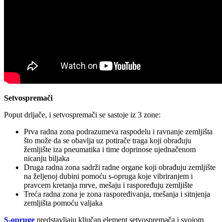
Setvospremači
Poput drljače, i setvospremači se sastoje iz 3 zone:
Prva radna zona podrazumeva raspodelu i ravnanje zemljišta
što može da se obavlja uz potirače traga koji obrađuju
žemljište iza pneumatika i time doprinose ujednačenom
nicanju biljaka
Druga radna zona sadrži radne organe koji obrađuju zemljište
na željenoj dubini pomoću s-opruga koje vibriranjem i
pravcem kretanja mrve, mešaju i raspoređuju zemljište
Treća radna zona je zona raspoređivanja, mešanja i sitnjenja
zemljišta pomoću valjaka
S-opruge
predstavljaju ključan element setvospremača i svojom