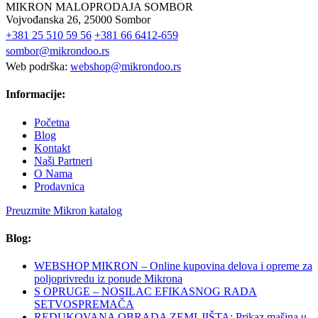
MIKRON MALOPRODAJA SOMBOR
Vojvođanska 26, 25000 Sombor
+381 25 510 59 56
+381 66 6412-659
sombor@mikrondoo.rs
Web podrška:
webshop@mikrondoo.rs
Informacije:
Početna
Blog
Kontakt
Naši Partneri
O Nama
Prodavnica
Preuzmite Mikron katalog
Blog:
WEBSHOP MIKRON – Online kupovina delova i opreme za
poljoprivredu iz ponude Mikrona
S OPRUGE – NOSILAC EFIKASNOG RADA
SETVOSPREMAČA
REDUKOVANA OBRADA ZEMLJIŠTA: Prikaz mašina u