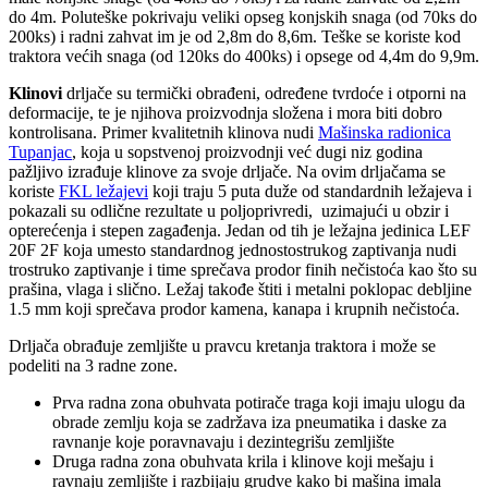
do 4m. Poluteške pokrivaju veliki opseg konjskih snaga (od 70ks do
200ks) i radni zahvat im je od 2,8m do 8,6m. Teške se koriste kod
traktora većih snaga (od 120ks do 400ks) i opsege od 4,4m do 9,9m.
Klinovi
drljače su termički obrađeni, određene tvrdoće i otporni na
deformacije, te je njihova proizvodnja složena i mora biti dobro
kontrolisana. Primer kvalitetnih klinova nudi
Mašinska radionica
Tupanjac
, koja u sopstvenoj proizvodnji već dugi niz godina
pažljivo izrađuje klinove za svoje drljače. Na ovim drljačama se
koriste
FKL ležajevi
koji traju 5 puta duže od standardnih ležajeva i
pokazali su odlične rezultate u poljoprivredi, uzimajući u obzir i
opterećenja i stepen zagađenja. Jedan od tih je ležajna jedinica LEF
20F 2F koja umesto standardnog jednostostrukog zaptivanja nudi
trostruko zaptivanje i time sprečava prodor finih nečistoća kao što su
prašina, vlaga i slično. Ležaj takođe štiti i metalni poklopac debljine
1.5 mm koji sprečava prodor kamena, kanapa i krupnih nečistoća.
Drljača obrađuje zemljište u pravcu kretanja traktora i može se
podeliti na 3 radne zone.
Prva radna zona obuhvata potirače traga koji imaju ulogu da
obrade zemlju koja se zadržava iza pneumatika i daske za
ravnanje koje poravnavaju i dezintegrišu zemljište
Druga radna zona obuhvata krila i klinove koji mešaju i
ravnaju zemljište i razbijaju grudve kako bi mašina imala