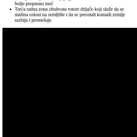
bolju propusnu moć
Treća radna zona obuhvata rotore drljače koji služe da se
mašina osloni na zemljište i da se preostali komadi zemlje
razbiju i promešaju