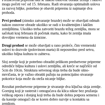
mogu početi već od 15. februara. Radi stvaranja optimalnih uslova
za razvoj biljke, potrebno je obaviti pripremu iz najmanje dva
prohoda.
Prvi prohod
(zimsko zatvaranje brazde) može se obavljati odmah
nakon osnovne obrade ukoliko se radi o kvalitetnijim i lakšim
zemljištima. Ukoliko treba zatvoriti brazdu težeg zemljšta, mora se
sačekati kraj februara ili početak marta, kako bi zemlja imala
dovoljno vremena da izmrzne.
Drugi prohod
se može obavljati u rano proleće, čim vremenski
uslovi to dozvole (polovinom marta) ili neposredno pred setvu,
ukoliko biljna kultura to zahteva.
Sloj zemlje koji je potrebno obraditi prilikom predsetvene pripreme
odrediće biljna kultura i uslovi zemljišta, ali kreće se najčešće od
5cm do 10cm. Struktura setvenog sloja treba da bude sitno-
mrvičasta, te je važno obratiti pažnju na potencijalno stvaranje
pokorice koja može da oteža nicanje biljke.
Rezultat predsetvene pripreme je stvaranje dva ključna sloja zemlje.
Gornjeg koji je rastresit i omogućava da klica nikne bez pružanja
velikog otpora i donjeg koji treba da bude dobra potpora semenu i
da kasnije omogući da se koren dobro razvije u kontaktu sa
zemljom.