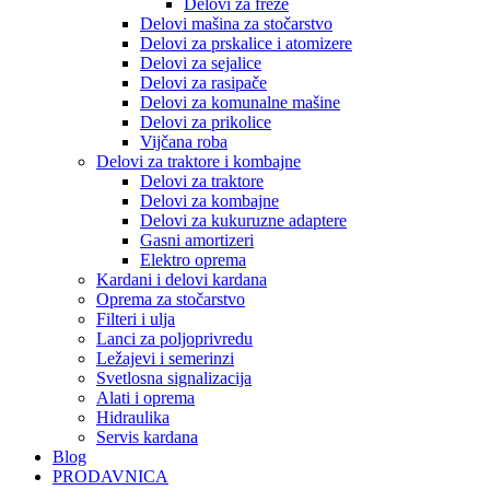
Delovi za freze
Delovi mašina za stočarstvo
Delovi za prskalice i atomizere
Delovi za sejalice
Delovi za rasipače
Delovi za komunalne mašine
Delovi za prikolice
Vijčana roba
Delovi za traktore i kombajne
Delovi za traktore
Delovi za kombajne
Delovi za kukuruzne adaptere
Gasni amortizeri
Elektro oprema
Kardani i delovi kardana
Oprema za stočarstvo
Filteri i ulja
Lanci za poljoprivredu
Ležajevi i semerinzi
Svetlosna signalizacija
Alati i oprema
Hidraulika
Servis kardana
Blog
PRODAVNICA